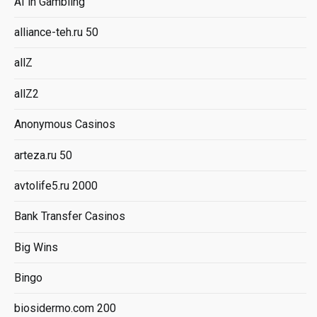
AI in Gambling
alliance-teh.ru 50
allZ
allZ2
Anonymous Casinos
arteza.ru 50
avtolife5.ru 2000
Bank Transfer Casinos
Big Wins
Bingo
biosidermo.com 200