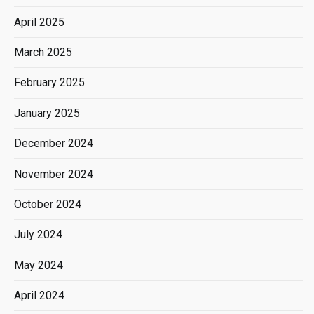
April 2025
March 2025
February 2025
January 2025
December 2024
November 2024
October 2024
July 2024
May 2024
April 2024