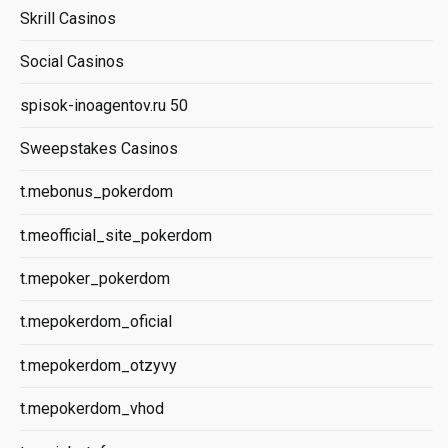
Skrill Casinos
Social Casinos
spisok-inoagentov.ru 50
Sweepstakes Casinos
t.mebonus_pokerdom
t.meofficial_site_pokerdom
t.mepoker_pokerdom
t.mepokerdom_oficial
t.mepokerdom_otzyvy
t.mepokerdom_vhod