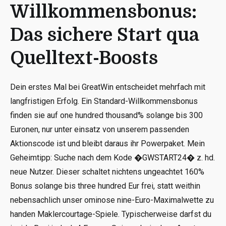
Willkommensbonus:
Das sichere Start qua
Quelltext-Boosts
Dein erstes Mal bei GreatWin entscheidet mehrfach mit
langfristigen Erfolg. Ein Standard-Willkommensbonus
finden sie auf one hundred thousand% solange bis 300
Euronen, nur unter einsatz von unserem passenden
Aktionscode ist und bleibt daraus ihr Powerpaket. Mein
Geheimtipp: Suche nach dem Kode �GWSTART24� z. hd.
neue Nutzer. Dieser schaltet nichtens ungeachtet 160%
Bonus solange bis three hundred Eur frei, statt weithin
nebensachlich unser ominose nine-Euro-Maximalwette zu
handen Maklercourtage-Spiele. Typischerweise darfst du