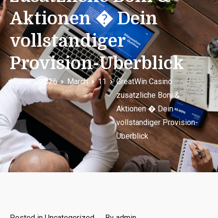
Aktionen � Dein
vollstandiger
Provision-Uberblick
Home
2026
March
11
GreatWin Casino
zusatzliche Boni &
Aktionen � Dein
vollstandiger Provision-
Uberblick
Posted in
Uncategorized
By
admin