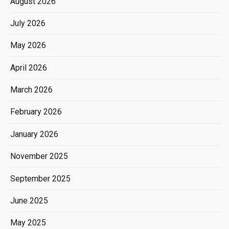
August 2026
July 2026
May 2026
April 2026
March 2026
February 2026
January 2026
November 2025
September 2025
June 2025
May 2025