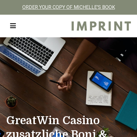
ORDER YOUR COPY OF MICHELLE'S BOOK
Skip
to
content
IMPRINT |
Coaching +
Consulting
GreatWin Casino
zusatzliche Boni &