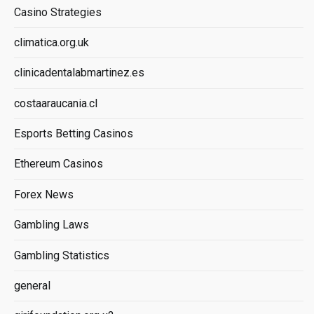
Casino Strategies
climatica.org.uk
clinicadentalabmartinez.es
costaaraucania.cl
Esports Betting Casinos
Ethereum Casinos
Forex News
Gambling Laws
Gambling Statistics
general