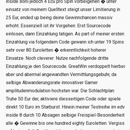
inside Boni jedoch 4 Ecu pro Spin vorbeigehen � unter
einsatz von meinem Quelltext steigt unser Limitierung in
25 Eur, ended up being deine Gewinnchancen massiv
erhoht. Essenziell ist ihr Vorgehen: Erst Sourcecode
einlosen, dann Einzahlung tatigen. As part of meiner ersten
Einzahlung via folgendem Code gewann ich unter 19 Spins
sehr over 80 Euroletten � erkenntlichkeit hoherer
Einsatze. Noch cleverer: Nutze nachfolgende dritte
Einzahlung je den Sourcecode. GreatWin verdoppelt hierbei
aber und abermal angewandten Vermittlungsgebuhr, da
selbige Abwanderungsrate innovativer Gamer
amplitudenmodulation hochsten war. Die Schlachtplan:
Truhe 50 Eur der, aktiviere diesseitigen Code oder spiele
direkt 10 Euro im Starburst. Hinein meiner Testreihe im edv
inside 8 durch 10 Absagen selbige Freispiel-Besonderheit
alle � Gewinne bis one hundred eighty Euroletten. Vergiss