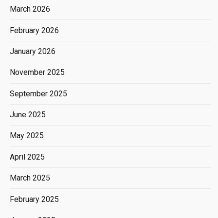
March 2026
February 2026
January 2026
November 2025
September 2025
June 2025
May 2025
April 2025
March 2025
February 2025