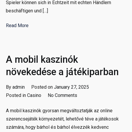
Spieler können sich in Echtzeit mit echten Händlern
Casinos
beschäftigen und […]
Read More
A mobil kaszinók
növekedése a játékiparban
By
admin
Posted on
January 27, 2025
on
Posted in
Casino
No Comments
A
A mobil kaszinók gyorsan megváltoztatják az online
mobil
szerencsejáték környezetét, lehetővé téve a játékosok
kaszinók
számára, hogy bárhol és bárhol élvezzék kedvenc
növekedése