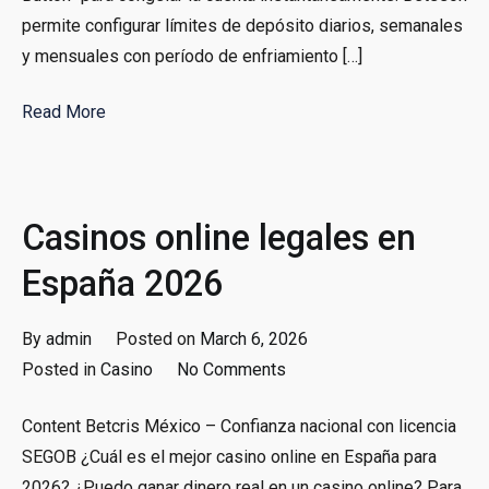
permite configurar límites de depósito diarios, semanales
de
y mensuales con período de enfriamiento […]
Chile
2026
Read More
Сasinos online legales en
España 2026
By
admin
Posted on
March 6, 2026
on
Posted in
Casino
No Comments
Сasinos
Content Betcris México – Confianza nacional con licencia
online
SEGOB ¿Cuál es el mejor casino online en España para
legales
2026? ¿Puedo ganar dinero real en un casino online? Para