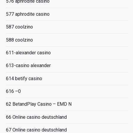
576 aphrodite casino
577 aphrodite casino
587 coolzino
588 coolzino
611-alexander casino
613-casino alexander
614 betify casino
616 –0
62 BetandPlay Casino – EMD N
66 Online casino deutschland
67 Online casino deutschland