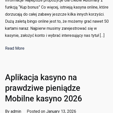
Informacje Najlepsze propozycje dla Ciebie Automaty z
kasyn
funkcją “Kup bonus” Co więcej, istnieją kasyna online, które
online
dorzucają do całej zabawy jeszcze kilka innych korzyści.
i
Dużą zaletą bingo online jest to, że możemy grać nawet 50
automatów
kartami naraz. Najpierw musimy zarejestrować się w
kasynie, założyć konto i wybrać interesujący nas tytuł […]
Read More
Aplikacja kasyno na
prawdziwe pieniądze
Mobilne kasyno 2026
By
admin
Posted on
January 13, 2026