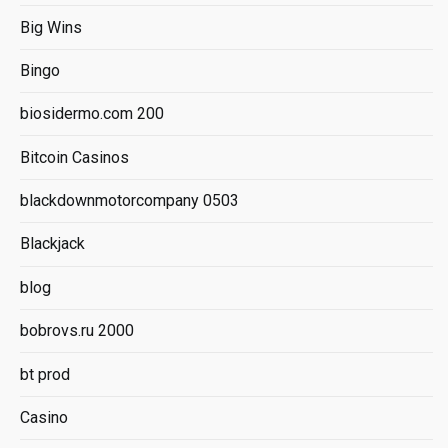
Big Wins
Bingo
biosidermo.com 200
Bitcoin Casinos
blackdownmotorcompany 0503
Blackjack
blog
bobrovs.ru 2000
bt prod
Casino