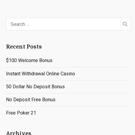
Search
for:
Recent Posts
$100 Welcome Bonus
Instant Withdrawal Online Casino
50 Dollar No Deposit Bonus
No Deposit Free Bonus
Free Poker 21
Archives