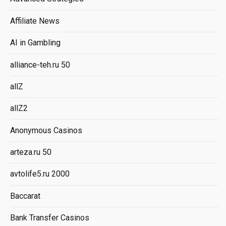
Affiliate News
AI in Gambling
alliance-teh.ru 50
allZ
allZ2
Anonymous Casinos
arteza.ru 50
avtolife5.ru 2000
Baccarat
Bank Transfer Casinos