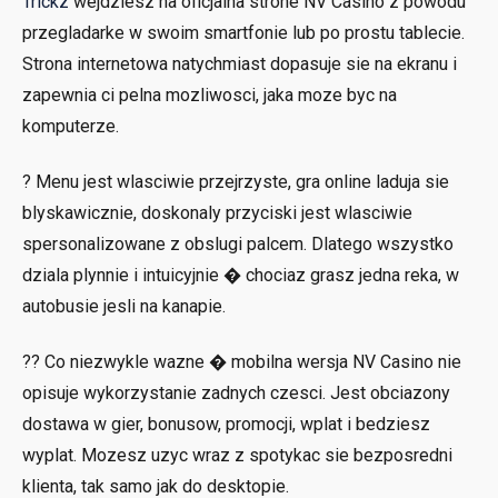
Trickz
wejdziesz na oficjalna strone NV Casino z powodu
przegladarke w swoim smartfonie lub po prostu tablecie.
Strona internetowa natychmiast dopasuje sie na ekranu i
zapewnia ci pelna mozliwosci, jaka moze byc na
komputerze.
? Menu jest wlasciwie przejrzyste, gra online laduja sie
blyskawicznie, doskonaly przyciski jest wlasciwie
spersonalizowane z obslugi palcem. Dlatego wszystko
dziala plynnie i intuicyjnie � chociaz grasz jedna reka, w
autobusie jesli na kanapie.
?? Co niezwykle wazne � mobilna wersja NV Casino nie
opisuje wykorzystanie zadnych czesci. Jest obciazony
dostawa w gier, bonusow, promocji, wplat i bedziesz
wyplat. Mozesz uzyc wraz z spotykac sie bezposredni
klienta, tak samo jak do desktopie.