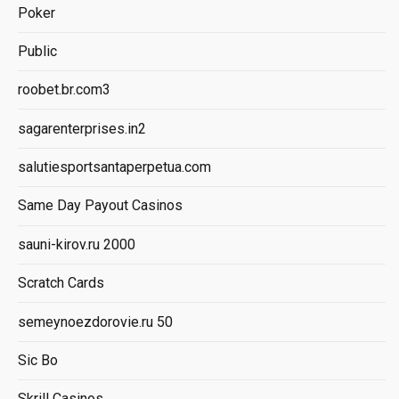
Poker
Public
roobet.br.com3
sagarenterprises.in2
salutiesportsantaperpetua.com
Same Day Payout Casinos
sauni-kirov.ru 2000
Scratch Cards
semeynoezdorovie.ru 50
Sic Bo
Skrill Casinos