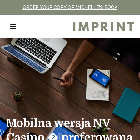
ORDER YOUR COPY OF MICHELLE'S BOOK
Skip
to
content
IMPRINT |
Coaching +
Consulting
Mobilna wersja NV
Casino � preferowana