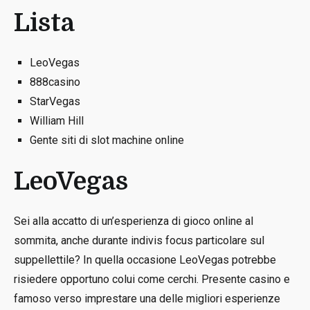
Lista
LeoVegas
888casino
StarVegas
William Hill
Gente siti di slot machine online
LeoVegas
Sei alla accatto di un’esperienza di gioco online al
sommita, anche durante indivis focus particolare sul
suppellettile? In quella occasione LeoVegas potrebbe
risiedere opportuno colui come cerchi. Presente casino e
famoso verso imprestare una delle migliori esperienze