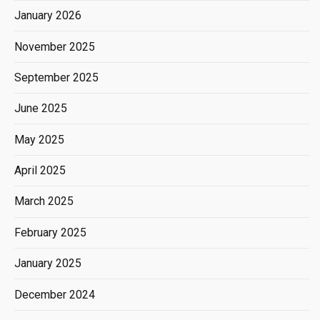
January 2026
November 2025
September 2025
June 2025
May 2025
April 2025
March 2025
February 2025
January 2025
December 2024