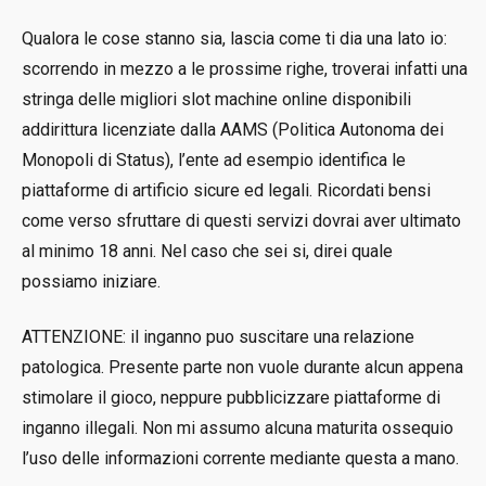
Qualora le cose stanno sia, lascia come ti dia una lato io:
scorrendo in mezzo a le prossime righe, troverai infatti una
stringa delle migliori slot machine online disponibili
addirittura licenziate dalla AAMS (Politica Autonoma dei
Monopoli di Status), l’ente ad esempio identifica le
piattaforme di artificio sicure ed legali. Ricordati bensi
come verso sfruttare di questi servizi dovrai aver ultimato
al minimo 18 anni. Nel caso che sei si, direi quale
possiamo iniziare.
ATTENZIONE: il inganno puo suscitare una relazione
patologica. Presente parte non vuole durante alcun appena
stimolare il gioco, neppure pubblicizzare piattaforme di
inganno illegali. Non mi assumo alcuna maturita ossequio
l’uso delle informazioni corrente mediante questa a mano.