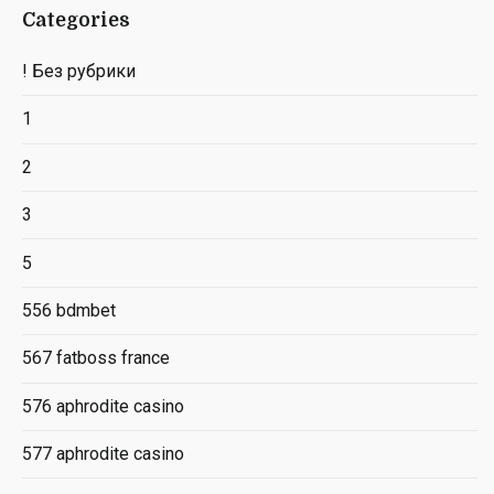
Categories
! Без рубрики
1
2
3
5
556 bdmbet
567 fatboss france
576 aphrodite casino
577 aphrodite casino