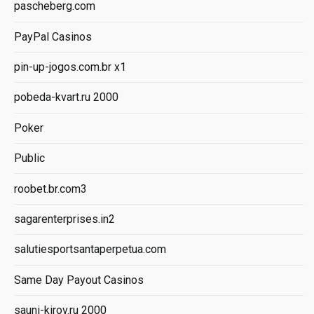
pascheberg.com
PayPal Casinos
pin-up-jogos.com.br x1
pobeda-kvart.ru 2000
Poker
Public
roobet.br.com3
sagarenterprises.in2
salutiesportsantaperpetua.com
Same Day Payout Casinos
sauni-kirov.ru 2000