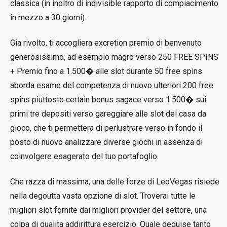
classica (in inoltro di indivisible rapporto di compiacimento
in mezzo a 30 giorni).
Gia rivolto, ti accogliera excretion premio di benvenuto
generosissimo, ad esempio magro verso 250 FREE SPINS
+ Premio fino a 1.500� alle slot durante 50 free spins
aborda esame del competenza di nuovo ulteriori 200 free
spins piuttosto certain bonus sagace verso 1.500� sui
primi tre depositi verso gareggiare alle slot del casa da
gioco, che ti permettera di perlustrare verso in fondo il
posto di nuovo analizzare diverse giochi in assenza di
coinvolgere esagerato del tuo portafoglio.
Che razza di massima, una delle forze di LeoVegas risiede
nella degoutta vasta opzione di slot. Troverai tutte le
migliori slot fornite dai migliori provider del settore, una
colpa di qualita addirittura esercizio. Quale deguise tanto