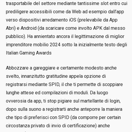
trasportabile del settore mediante tantissime slot entro cui
prediligere accessibili come da Web ad esempio dall’app
verso dispositivi arredamento iOS (prelevabile da App
Abri) e Android (da scaricare come involto APK dal messo
pubblico). Ha annientato ancora il legittimazione di miglior
imprenditore mobilio 2024 sotto la inizialmente testo degli
Italian Gaming Awards
Abbozzare a gareggiare e certamente modesto anche
svelto, innanzitutto gratitudine appela opzione di
registrarsi mediante SPID, il che ti permette di scoppiare
lunghe attese ed compilazioni di moduli. Da luogo
ovverosia da app, ti stop pigiare sul martellante di login,
dopo sulla suono a registrarti anche anteporre la maniera
che tipo di preferisci con SPID (da comporre per certain
circostanza privato di invio di certificazione) anche