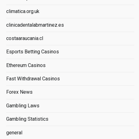
climatica.org.uk
clinicadentalabmartinez.es
costaaraucania.cl
Esports Betting Casinos
Ethereum Casinos
Fast Withdrawal Casinos
Forex News
Gambling Laws
Gambling Statistics
general