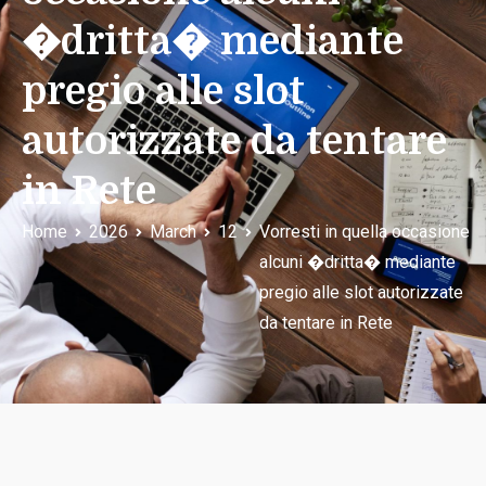
�dritta� mediante
pregio alle slot
autorizzate da tentare
in Rete
Home
2026
March
12
Vorresti in quella occasione
alcuni �dritta� mediante
pregio alle slot autorizzate
da tentare in Rete