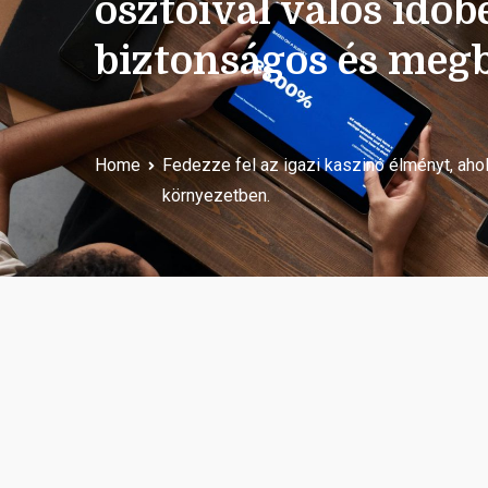
osztóival valós időb
biztonságos és meg
Home
Fedezze fel az igazi kaszinó élményt, ahol
környezetben.