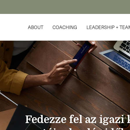
Skip
to
ABOUT
COACHING
LEADERSHIP + TE
content
Fedezze fel az igazi