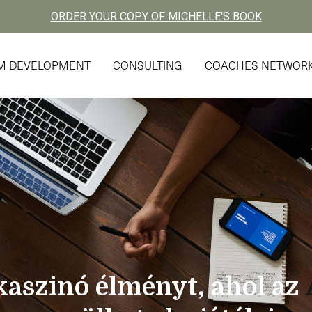
ORDER YOUR COPY OF MICHELLE'S BOOK
AM DEVELOPMENT
CONSULTING
COACHES NETWOR
 kaszinó élményt, ahol az