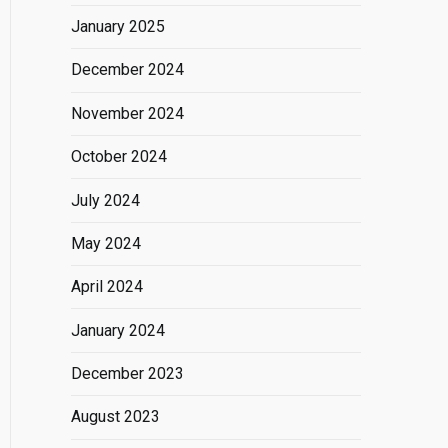
January 2025
December 2024
November 2024
October 2024
July 2024
May 2024
April 2024
January 2024
December 2023
August 2023