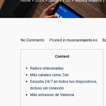
Home
2026
January
20
Música relajante y
on
No Comments
Posted in
musicarelajante.es
B
Música
relajante
Content
y
tranquilizadora
Radios relacionadas
para
Más canales como Zen
dormir
Escucha 24/7 en todos tus dispositivos,
y
incluso sin conexión.
concentrarse
Más emisoras de Valencia