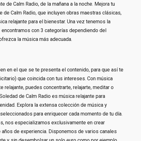
e de Calm Radio, de la mañana a la noche. Mejora tu
e de Calm Radio, que incluyen obras maestras clásicas,
ica relajante para el bienestar. Una vez tenemos la
s encontramos con 3 categorías dependiendo del
ofrezca la música más adecuada.
den en el que se te presenta el contenido, para que así te
icitario) que coincida con tus intereses. Con música
 relajante, puedes concentrarte, relajarte, meditar o
 Soledad de Calm Radio es música relajante para
renidad. Explora la extensa colección de música y
seleccionados para enriquecer cada momento de tu día.
les, nos especializamos exclusivamente en crear
de años de experiencia. Disponemos de varios canales
nte y sin desembolsar un solo euro como por ejemplo