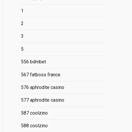
1
2
3
5
556 bdmbet
567 fatboss france
576 aphrodite casino
577 aphrodite casino
587 coolzino
588 coolzino