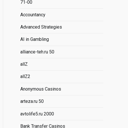
71-00
Accountancy
Advanced Strategies
AI in Gambling
alliance-teh.ru 50
allZ
allZ2
Anonymous Casinos
arteza.ru 50
avtolife5.ru 2000
Bank Transfer Casinos