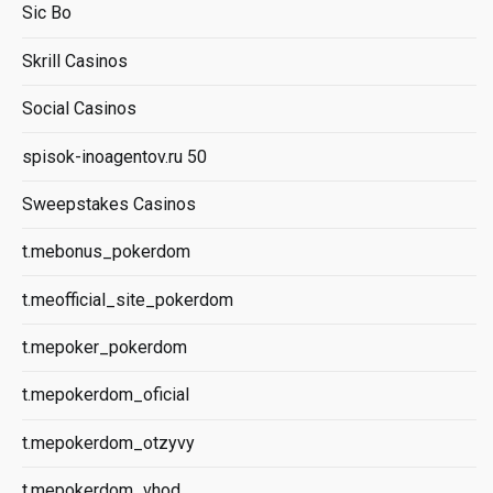
Sic Bo
Skrill Casinos
Social Casinos
spisok-inoagentov.ru 50
Sweepstakes Casinos
t.mebonus_pokerdom
t.meofficial_site_pokerdom
t.mepoker_pokerdom
t.mepokerdom_oficial
t.mepokerdom_otzyvy
t.mepokerdom_vhod