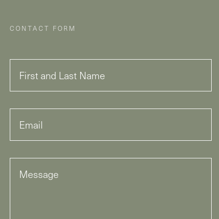
CONTACT FORM