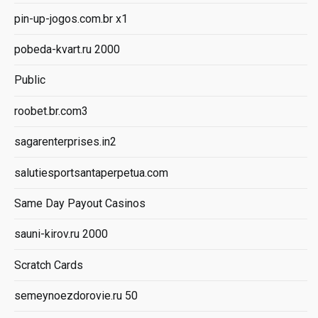
pin-up-jogos.com.br x1
pobeda-kvart.ru 2000
Public
roobet.br.com3
sagarenterprises.in2
salutiesportsantaperpetua.com
Same Day Payout Casinos
sauni-kirov.ru 2000
Scratch Cards
semeynoezdorovie.ru 50