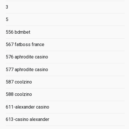
3
5
556 bdmbet
567 fatboss france
576 aphrodite casino
577 aphrodite casino
587 coolzino
588 coolzino
611-alexander casino
613-casino alexander