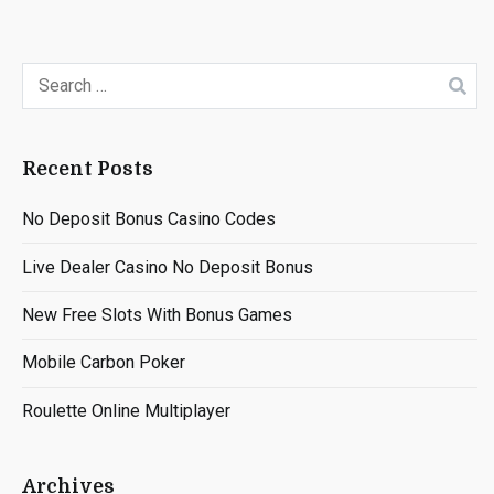
Search
for:
Recent Posts
No Deposit Bonus Casino Codes
Live Dealer Casino No Deposit Bonus
New Free Slots With Bonus Games
Mobile Carbon Poker
Roulette Online Multiplayer
Archives