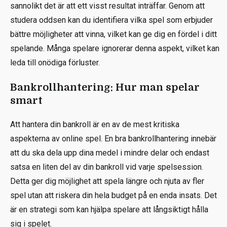
sannolikt det är att ett visst resultat inträffar. Genom att
studera oddsen kan du identifiera vilka spel som erbjuder
bättre möjligheter att vinna, vilket kan ge dig en fördel i ditt
spelande. Många spelare ignorerar denna aspekt, vilket kan
leda till onödiga förluster.
Bankrollhantering: Hur man spelar
smart
Att hantera din bankroll är en av de mest kritiska
aspekterna av online spel. En bra bankrollhantering innebär
att du ska dela upp dina medel i mindre delar och endast
satsa en liten del av din bankroll vid varje spelsession.
Detta ger dig möjlighet att spela längre och njuta av fler
spel utan att riskera din hela budget på en enda insats. Det
är en strategi som kan hjälpa spelare att långsiktigt hålla
sig i spelet.