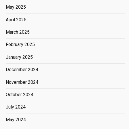
May 2025
April 2025
March 2025
February 2025
January 2025
December 2024
November 2024
October 2024
July 2024
May 2024