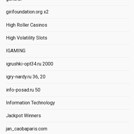
girifoundation.org x2
High Roller Casinos
High Volatility Slots
IGAMING
igrushki-opt34.ru 2000
igry-nardy.ru 36, 20
info-posad.ru 50
Information Technology
Jackpot Winners
jan_caobaparis.com