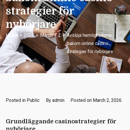
strategier för
nybörjare
Home
2026
March
2
Avslöja hemligheterna
bakom online casino
strategier för nybörjare
Posted in
Public
By
admin
Posted on
March 2, 2026
Grundläggande casinostrategier för
nybörjare