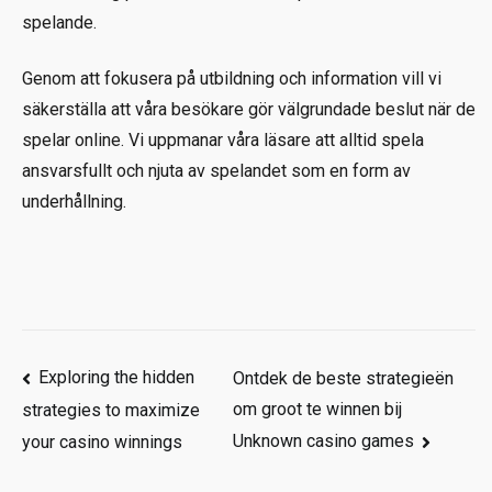
spelande.
Genom att fokusera på utbildning och information vill vi
säkerställa att våra besökare gör välgrundade beslut när de
spelar online. Vi uppmanar våra läsare att alltid spela
ansvarsfullt och njuta av spelandet som en form av
underhållning.
Post
Exploring the hidden
Ontdek de beste strategieën
om groot te winnen bij
strategies to maximize
navigation
Unknown casino games
your casino winnings