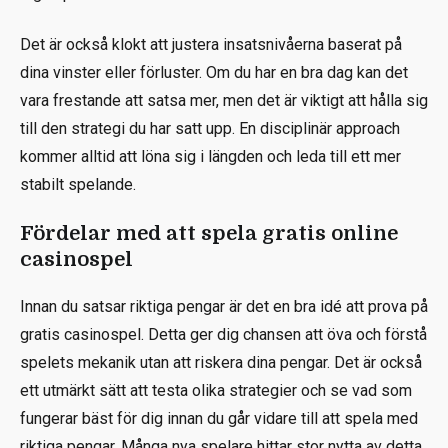
Det är också klokt att justera insatsnivåerna baserat på
dina vinster eller förluster. Om du har en bra dag kan det
vara frestande att satsa mer, men det är viktigt att hålla sig
till den strategi du har satt upp. En disciplinär approach
kommer alltid att löna sig i längden och leda till ett mer
stabilt spelande.
Fördelar med att spela gratis online
casinospel
Innan du satsar riktiga pengar är det en bra idé att prova på
gratis casinospel. Detta ger dig chansen att öva och förstå
spelets mekanik utan att riskera dina pengar. Det är också
ett utmärkt sätt att testa olika strategier och se vad som
fungerar bäst för dig innan du går vidare till att spela med
riktiga pengar. Många nya spelare hittar stor nytta av detta