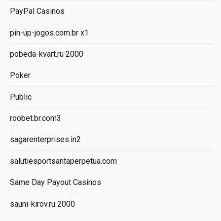
PayPal Casinos
pin-up-jogos.com.br x1
pobeda-kvart.ru 2000
Poker
Public
roobet.br.com3
sagarenterprises.in2
salutiesportsantaperpetua.com
Same Day Payout Casinos
sauni-kirov.ru 2000