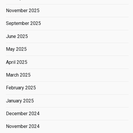
November 2025
September 2025
June 2025
May 2025
April 2025
March 2025
February 2025
January 2025
December 2024
November 2024