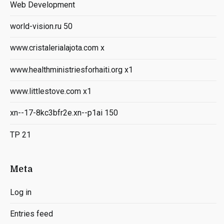
Web Development
world-vision.ru 50
www.cristalerialajota.com x
www.healthministriesforhaiti.org x1
www.littlestove.com x1
xn--17-8kc3bfr2e.xn--p1ai 150
ТР 21
Meta
Log in
Entries feed