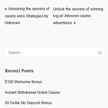
Post
Unlocking the secrets of
Unlock the secrets of winning
big at Unknown casino
casino wins Strategies by
navigation
adventures
Unknown
Search
for:
Recent Posts
$100 Welcome Bonus
Instant Withdrawal Online Casino
50 Dollar No Deposit Bonus