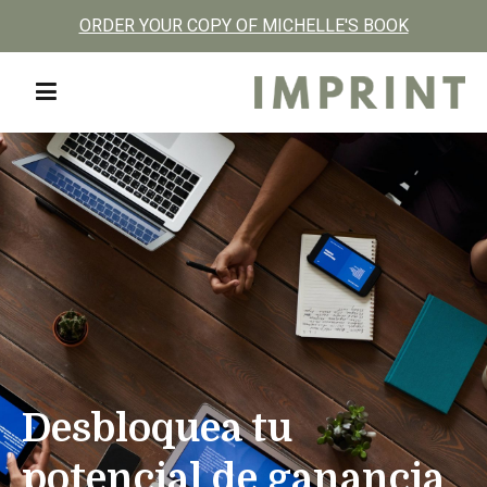
ORDER YOUR COPY OF MICHELLE'S BOOK
Skip
to
content
IMPRINT |
Coaching +
Consulting
Desbloquea tu
potencial de ganancia