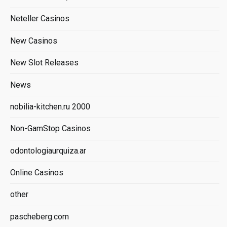
Neteller Casinos
New Casinos
New Slot Releases
News
nobilia-kitchen.ru 2000
Non-GamStop Casinos
odontologiaurquiza.ar
Online Casinos
other
pascheberg.com