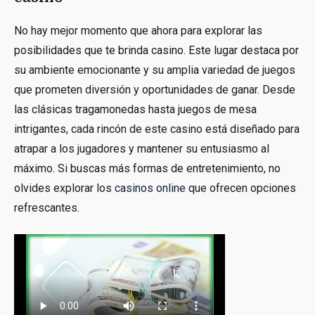
No hay mejor momento que ahora para explorar las
posibilidades que te brinda casino. Este lugar destaca por
su ambiente emocionante y su amplia variedad de juegos
que prometen diversión y oportunidades de ganar. Desde
las clásicas tragamonedas hasta juegos de mesa
intrigantes, cada rincón de este casino está diseñado para
atrapar a los jugadores y mantener su entusiasmo al
máximo. Si buscas más formas de entretenimiento, no
olvides explorar los
casinos online
que ofrecen opciones
refrescantes.