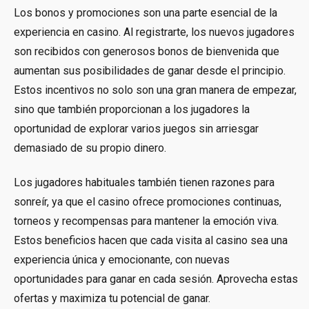
Los bonos y promociones son una parte esencial de la
experiencia en casino. Al registrarte, los nuevos jugadores
son recibidos con generosos bonos de bienvenida que
aumentan sus posibilidades de ganar desde el principio.
Estos incentivos no solo son una gran manera de empezar,
sino que también proporcionan a los jugadores la
oportunidad de explorar varios juegos sin arriesgar
demasiado de su propio dinero.
Los jugadores habituales también tienen razones para
sonreír, ya que el casino ofrece promociones continuas,
torneos y recompensas para mantener la emoción viva.
Estos beneficios hacen que cada visita al casino sea una
experiencia única y emocionante, con nuevas
oportunidades para ganar en cada sesión. Aprovecha estas
ofertas y maximiza tu potencial de ganar.