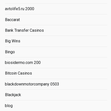
avtolife5.ru 2000
Baccarat
Bank Transfer Casinos
Big Wins
Bingo
biosidermo.com 200
Bitcoin Casinos
blackdownmotorcompany 0503
Blackjack
blog