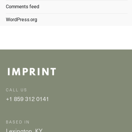
Comments feed
WordPress.org
CALL US
+1 859 312 0141
BASED IN
Lexington, KY