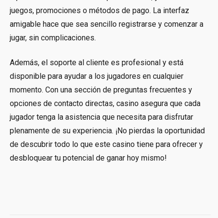
juegos, promociones o métodos de pago. La interfaz
amigable hace que sea sencillo registrarse y comenzar a
jugar, sin complicaciones.
Además, el soporte al cliente es profesional y está
disponible para ayudar a los jugadores en cualquier
momento. Con una sección de preguntas frecuentes y
opciones de contacto directas, casino asegura que cada
jugador tenga la asistencia que necesita para disfrutar
plenamente de su experiencia. ¡No pierdas la oportunidad
de descubrir todo lo que este casino tiene para ofrecer y
desbloquear tu potencial de ganar hoy mismo!