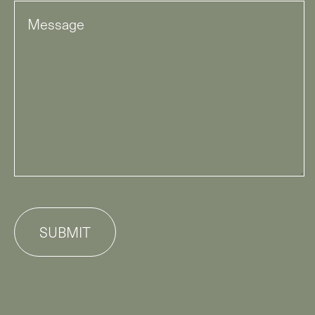
SUBMIT