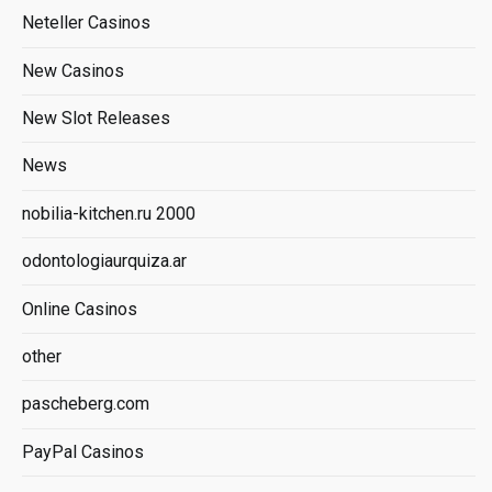
Neteller Casinos
New Casinos
New Slot Releases
News
nobilia-kitchen.ru 2000
odontologiaurquiza.ar
Online Casinos
other
pascheberg.com
PayPal Casinos