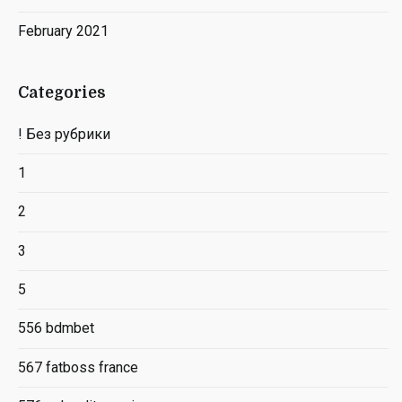
February 2021
Categories
! Без рубрики
1
2
3
5
556 bdmbet
567 fatboss france