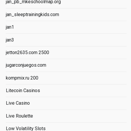
jan_pb_mkeschoolmap.org
jan_sleeptrainingkids.com
jan1
jan3
jetton2635.com 2500
jugarconjuegos.com
kompmix.ru 200
Litecoin Casinos
Live Casino
Live Roulette
Low Volatility Slots