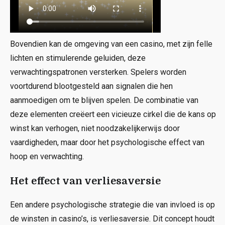
Bovendien kan de omgeving van een casino, met zijn felle
lichten en stimulerende geluiden, deze
verwachtingspatronen versterken. Spelers worden
voortdurend blootgesteld aan signalen die hen
aanmoedigen om te blijven spelen. De combinatie van
deze elementen creëert een vicieuze cirkel die de kans op
winst kan verhogen, niet noodzakelijkerwijs door
vaardigheden, maar door het psychologische effect van
hoop en verwachting.
Het effect van verliesaversie
Een andere psychologische strategie die van invloed is op
de winsten in casino’s, is verliesaversie. Dit concept houdt