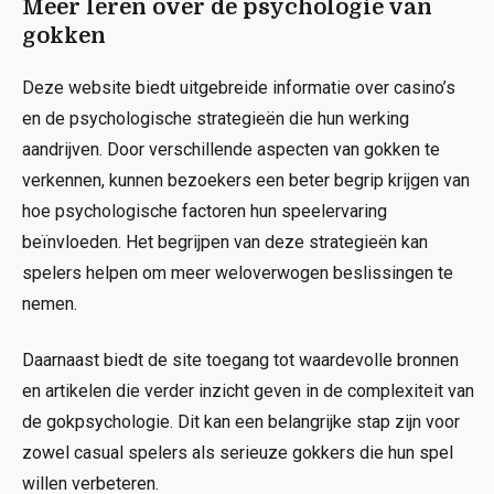
Meer leren over de psychologie van
gokken
Deze website biedt uitgebreide informatie over casino’s
en de psychologische strategieën die hun werking
aandrijven. Door verschillende aspecten van gokken te
verkennen, kunnen bezoekers een beter begrip krijgen van
hoe psychologische factoren hun speelervaring
beïnvloeden. Het begrijpen van deze strategieën kan
spelers helpen om meer weloverwogen beslissingen te
nemen.
Daarnaast biedt de site toegang tot waardevolle bronnen
en artikelen die verder inzicht geven in de complexiteit van
de gokpsychologie. Dit kan een belangrijke stap zijn voor
zowel casual spelers als serieuze gokkers die hun spel
willen verbeteren.