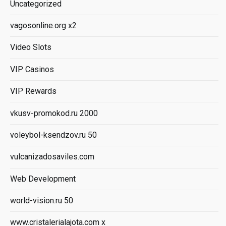
Uncategorized
vagosonline.org x2
Video Slots
VIP Casinos
VIP Rewards
vkusv-promokod.ru 2000
voleybol-ksendzov.ru 50
vulcanizadosaviles.com
Web Development
world-vision.ru 50
www.cristalerialajota.com x