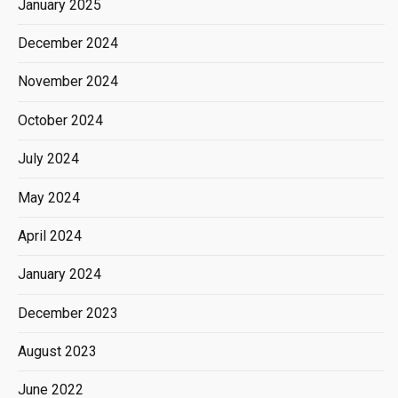
January 2025
December 2024
November 2024
October 2024
July 2024
May 2024
April 2024
January 2024
December 2023
August 2023
June 2022