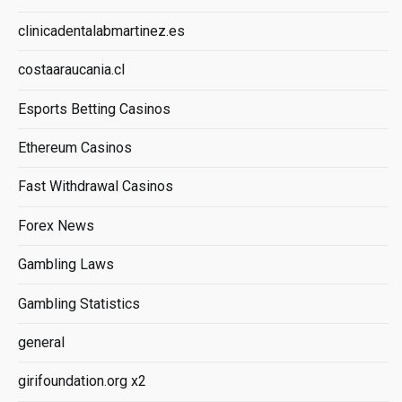
clinicadentalabmartinez.es
costaaraucania.cl
Esports Betting Casinos
Ethereum Casinos
Fast Withdrawal Casinos
Forex News
Gambling Laws
Gambling Statistics
general
girifoundation.org x2