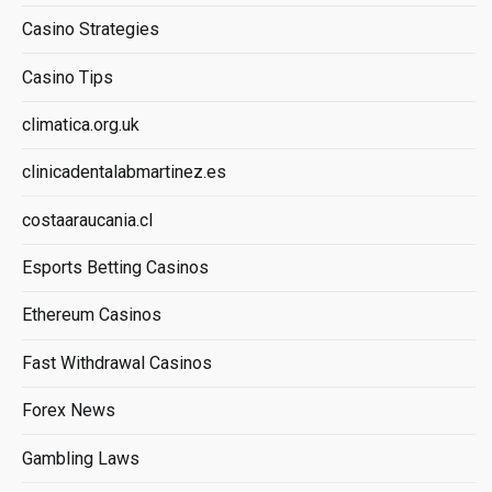
Casino Strategies
Casino Tips
climatica.org.uk
clinicadentalabmartinez.es
costaaraucania.cl
Esports Betting Casinos
Ethereum Casinos
Fast Withdrawal Casinos
Forex News
Gambling Laws