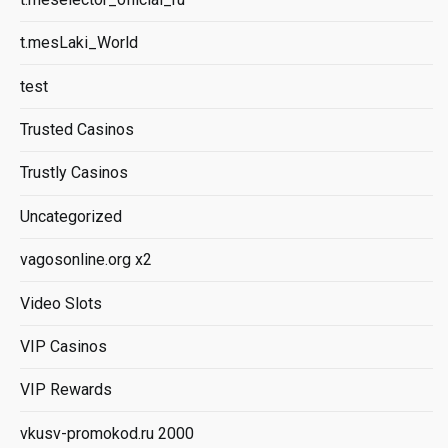
t.mesLaki_World
test
Trusted Casinos
Trustly Casinos
Uncategorized
vagosonline.org x2
Video Slots
VIP Casinos
VIP Rewards
vkusv-promokod.ru 2000