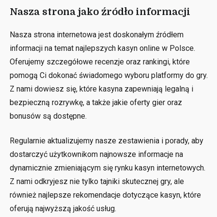
Nasza strona jako źródło informacji
Nasza strona internetowa jest doskonałym źródłem
informacji na temat najlepszych kasyn online w Polsce.
Oferujemy szczegółowe recenzje oraz rankingi, które
pomogą Ci dokonać świadomego wyboru platformy do gry.
Z nami dowiesz się, które kasyna zapewniają legalną i
bezpieczną rozrywkę, a także jakie oferty gier oraz
bonusów są dostępne.
Regularnie aktualizujemy nasze zestawienia i porady, aby
dostarczyć użytkownikom najnowsze informacje na
dynamicznie zmieniającym się rynku kasyn internetowych.
Z nami odkryjesz nie tylko tajniki skutecznej gry, ale
również najlepsze rekomendacje dotyczące kasyn, które
oferują najwyższą jakość usług.