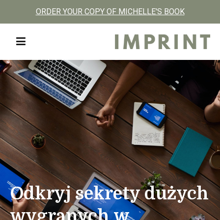
ORDER YOUR COPY OF MICHELLE'S BOOK
Skip
to
content
IMPRINT |
Coaching +
Consulting
Odkryj sekrety dużych
wygranych w