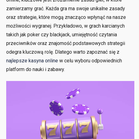
zamierzamy grać. Każda gra ma swoje unikalne zasady
oraz strategie, które mogą znacząco wpłynąć na nasze
możliwości wygranej. Przykładowo, w grach karcianych
takich jak poker czy blackjack, umiejętność czytania
przeciwników oraz znajomość podstawowych strategii
odegra kluczową rolę. Dlatego warto zapoznać się z
najlepsze kasyna online
w celu wyboru odpowiednich
platform do nauki i zabawy.