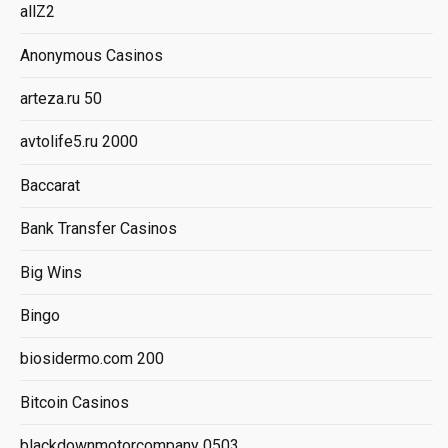
allZ2
Anonymous Casinos
arteza.ru 50
avtolife5.ru 2000
Baccarat
Bank Transfer Casinos
Big Wins
Bingo
biosidermo.com 200
Bitcoin Casinos
blackdownmotorcompany 0503