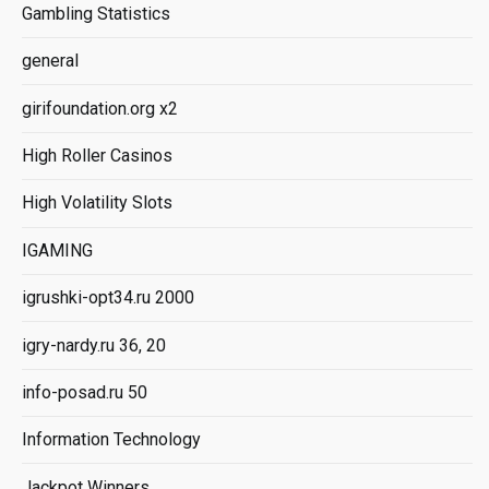
Gambling Statistics
general
girifoundation.org x2
High Roller Casinos
High Volatility Slots
IGAMING
igrushki-opt34.ru 2000
igry-nardy.ru 36, 20
info-posad.ru 50
Information Technology
Jackpot Winners