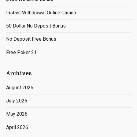
Instant Withdrawal Online Casino
50 Dollar No Deposit Bonus
No Deposit Free Bonus
Free Poker 21
Archives
August 2026
July 2026
May 2026
April 2026