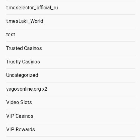
t.meselector_official_ru
t.mesLaki_World
test
Trusted Casinos
Trustly Casinos
Uncategorized
vagosonline.org x2
Video Slots
VIP Casinos
VIP Rewards