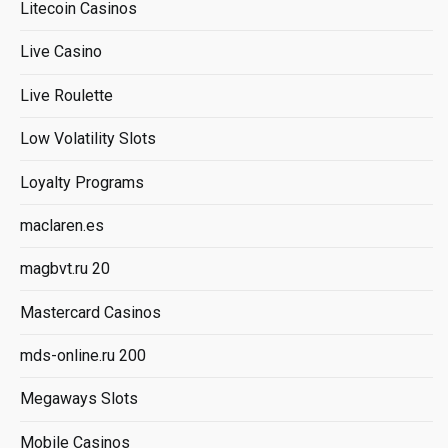
Litecoin Casinos
Live Casino
Live Roulette
Low Volatility Slots
Loyalty Programs
maclaren.es
magbvt.ru 20
Mastercard Casinos
mds-online.ru 200
Megaways Slots
Mobile Casinos