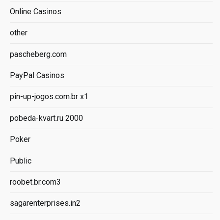
Online Casinos
other
pascheberg.com
PayPal Casinos
pin-up-jogos.com.br x1
pobeda-kvart.ru 2000
Poker
Public
roobet.br.com3
sagarenterprises.in2