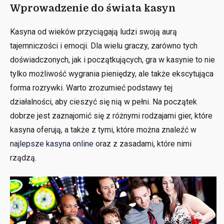
Wprowadzenie do świata kasyn
Kasyna od wieków przyciągają ludzi swoją aurą
tajemniczości i emocji. Dla wielu graczy, zarówno tych
doświadczonych, jak i początkujących, gra w kasynie to nie
tylko możliwość wygrania pieniędzy, ale także ekscytująca
forma rozrywki. Warto zrozumieć podstawy tej
działalności, aby cieszyć się nią w pełni. Na początek
dobrze jest zaznajomić się z różnymi rodzajami gier, które
kasyna oferują, a także z tymi, które można znaleźć w
najlepsze kasyna online
oraz z zasadami, które nimi
rządzą.