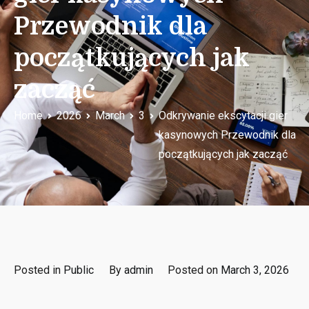
Przewodnik dla
początkujących jak
zacząć
Home
2026
March
3
Odkrywanie ekscytacji gier
kasynowych Przewodnik dla
początkujących jak zacząć
Posted in
Public
By
admin
Posted on
March 3, 2026