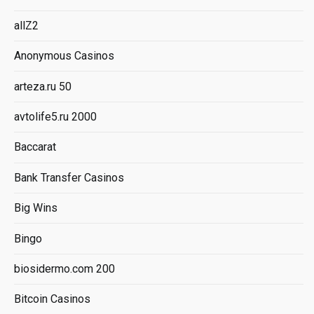
allZ2
Anonymous Casinos
arteza.ru 50
avtolife5.ru 2000
Baccarat
Bank Transfer Casinos
Big Wins
Bingo
biosidermo.com 200
Bitcoin Casinos