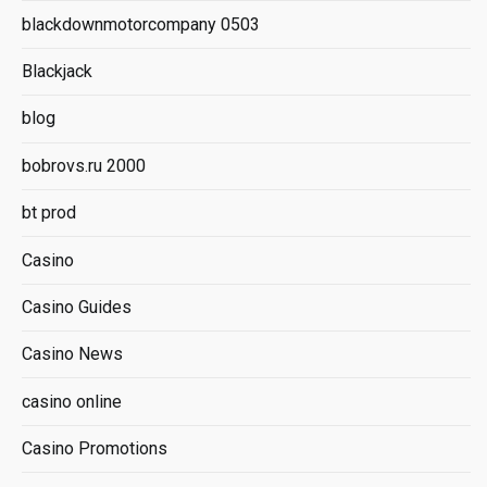
blackdownmotorcompany 0503
Blackjack
blog
bobrovs.ru 2000
bt prod
Casino
Casino Guides
Casino News
casino online
Casino Promotions