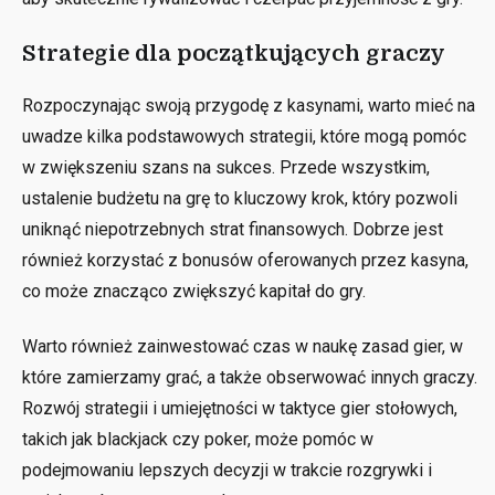
Strategie dla początkujących graczy
Rozpoczynając swoją przygodę z kasynami, warto mieć na
uwadze kilka podstawowych strategii, które mogą pomóc
w zwiększeniu szans na sukces. Przede wszystkim,
ustalenie budżetu na grę to kluczowy krok, który pozwoli
uniknąć niepotrzebnych strat finansowych. Dobrze jest
również korzystać z bonusów oferowanych przez kasyna,
co może znacząco zwiększyć kapitał do gry.
Warto również zainwestować czas w naukę zasad gier, w
które zamierzamy grać, a także obserwować innych graczy.
Rozwój strategii i umiejętności w taktyce gier stołowych,
takich jak blackjack czy poker, może pomóc w
podejmowaniu lepszych decyzji w trakcie rozgrywki i