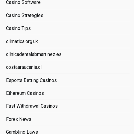
Casino Software
Casino Strategies
Casino Tips
climatica.org.uk
clinicadentalabmartinez.es
costaaraucania.cl
Esports Betting Casinos
Ethereum Casinos
Fast Withdrawal Casinos
Forex News
Gambling Laws