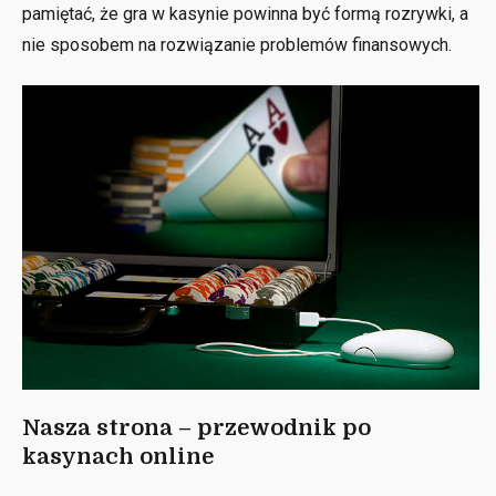
pamiętać, że gra w kasynie powinna być formą rozrywki, a
nie sposobem na rozwiązanie problemów finansowych.
Nasza strona – przewodnik po
kasynach online