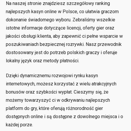
Na naszej stronie znajdziesz szczegółowy ranking
najlepszych kasyn online w Polsce, co ułatwia graczom
dokonanie świadomego wyboru. Zebraliśmy wszelkie
istotne informacje dotyczące licencji, oferty gier oraz
jakości obsługi klienta, aby zapewnić ci pełne wsparcie w
poszukiwaniach bezpiecznej rozrywki. Nasz przewodnik
dostosowany jest do potrzeb polskich graczy i oferuje
lokalny język oraz metody płatności.
Dzięki dynamicznemu rozwojowi rynku kasyn
internetowych, możesz korzystać z wielu atrakcyjnych
bonusów oraz szybkości wypłat. Cieszymy się, że
możemy towarzyszyć ci w odkrywaniu najlepszych
platform do gry, które oferują różnorodność gier
dostępnych online i są dostępne z dowolnego miejsca i o
każdej porze.