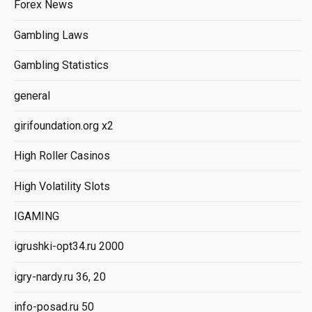
Forex News
Gambling Laws
Gambling Statistics
general
girifoundation.org x2
High Roller Casinos
High Volatility Slots
IGAMING
igrushki-opt34.ru 2000
igry-nardy.ru 36, 20
info-posad.ru 50