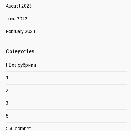
August 2023
June 2022
February 2021
Categories
! Без рубрики
1
2
3
5
556 bdmbet