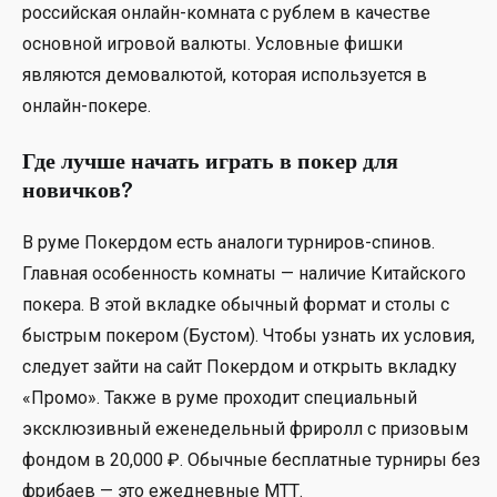
российская онлайн-комната с рублем в качестве
основной игровой валюты. Условные фишки
являются демовалютой, которая используется в
онлайн-покере.
Где лучше начать играть в покер для
новичков?
В руме Покердом есть аналоги турниров-спинов.
Главная особенность комнаты — наличие Китайского
покера. В этой вкладке обычный формат и столы с
быстрым покером (Бустом). Чтобы узнать их условия,
следует зайти на сайт Покердом и открыть вкладку
«Промо». Также в руме проходит специальный
эксклюзивный еженедельный фриролл с призовым
фондом в 20,000 ₽. Обычные бесплатные турниры без
фрибаев — это ежедневные МТТ.