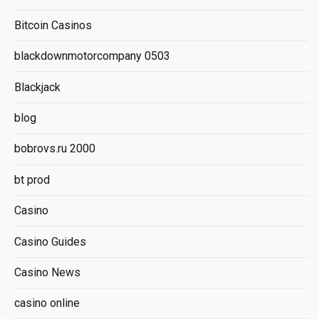
Bitcoin Casinos
blackdownmotorcompany 0503
Blackjack
blog
bobrovs.ru 2000
bt prod
Casino
Casino Guides
Casino News
casino online