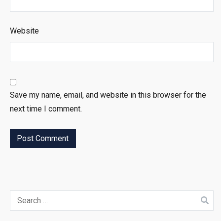
Website
Save my name, email, and website in this browser for the
next time I comment.
Search
for: