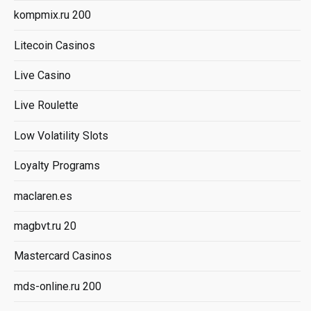
kompmix.ru 200
Litecoin Casinos
Live Casino
Live Roulette
Low Volatility Slots
Loyalty Programs
maclaren.es
magbvt.ru 20
Mastercard Casinos
mds-online.ru 200