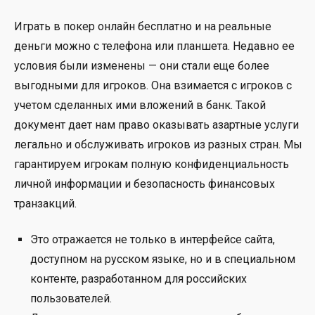
Играть в покер онлайн бесплатно и на реальные
деньги можно с телефона или планшета. Недавно ее
условия были изменены — они стали еще более
выгодными для игроков. Она взимается с игроков с
учетом сделанных ими вложений в банк. Такой
документ дает нам право оказывать азартные услуги
легально и обслуживать игроков из разных стран. Мы
гарантируем игрокам полную конфиденциальность
личной информации и безопасность финансовых
транзакций.
Это отражается не только в интерфейсе сайта,
доступном на русском языке, но и в специальном
контенте, разработанном для российских
пользователей.