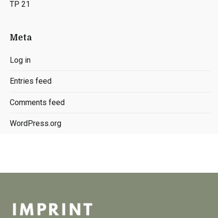
ТР 21
Meta
Log in
Entries feed
Comments feed
WordPress.org