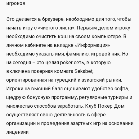
игроков.
Это делается в браузере, необходимо для того, чтобы
начать игру с «чистого листа». Первым делом игроку
необходимо очистить кэш на своем компьютере. В
личном кабинете на вкладке «Информация»
необходимо указать имя, фамилию, игровой ник. Но
на сегодня – это целая poker сеть, в которую
включена покерная комната Sekabet,
ориентированная на турецкий и азиатский рынки.
Игроки на высший балл оценивают удобство софта,
щедрую бонусную программу, регулярные турниры и
множество способов заработать. Клуб Покер Дом
осуществляет свою деятельность в сфере
организации и проведения азартных игр на основании
лицензии.