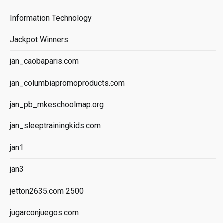
Information Technology
Jackpot Winners
jan_caobaparis.com
jan_columbiapromoproducts.com
jan_pb_mkeschoolmap.org
jan_sleeptrainingkids.com
jan1
jan3
jetton2635.com 2500
jugarconjuegos.com