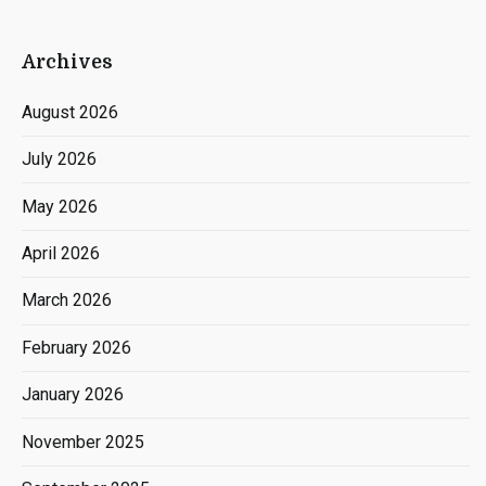
Archives
August 2026
July 2026
May 2026
April 2026
March 2026
February 2026
January 2026
November 2025