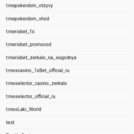
t.mepokerdom_otzyvy
t.mepokerdom_vhod
t.meriobet_fs
t.meriobet_promocod
t.meriobet_zerkalo_na_segodnya
t.mescasino_1xBet_official_ru
t.meselector_casino_zerkalo
t.meselector_official_ru
t.mesLaki_World
test