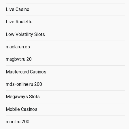
Live Casino
Live Roulette
Low Volatility Slots
maclaren.es
magbvt.ru 20
Mastercard Casinos
mds-online.ru 200
Megaways Slots
Mobile Casinos
mrict.ru 200