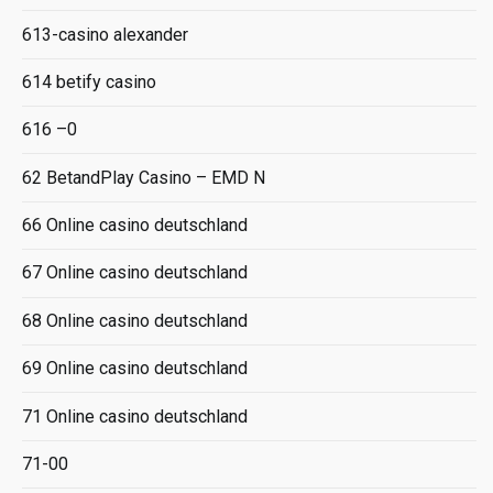
613-casino alexander
614 betify casino
616 –0
62 BetandPlay Casino – EMD N
66 Online casino deutschland
67 Online casino deutschland
68 Online casino deutschland
69 Online casino deutschland
71 Online casino deutschland
71-00