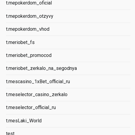
t.mepokerdom_oficial
t.mepokerdom_otzyvy
t.mepokerdom_vhod
t.meriobet_fs
t.meriobet_promocod
t.meriobet_zerkalo_na_segodnya
t.mescasino_1xBet_official_ru
t.meselector_casino_zerkalo
t.meselector_official_ru
t.mesLaki_World
test