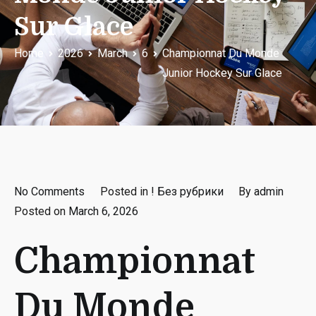
Sur Glace
Home
2026
March
6
Championnat Du Monde
Junior Hockey Sur Glace
on
No Comments
Posted in
! Без рубрики
By
admin
Championnat
Posted on
March 6, 2026
Du
Championnat
Monde
Junior
Hockey
Du Monde
Sur