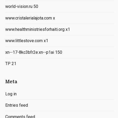
world-vision.ru 50
www.cristalerialajota.com x
www.healthministriesforhaiti.org x1
www.littlestove.com x1
xn--17-8kc3bfr2e.xn--p1ai 150
ТР 21
Meta
Log in
Entries feed
Comments feed