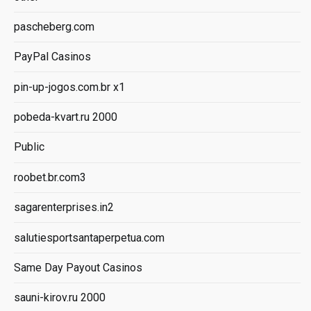
pascheberg.com
PayPal Casinos
pin-up-jogos.com.br x1
pobeda-kvart.ru 2000
Public
roobet.br.com3
sagarenterprises.in2
salutiesportsantaperpetua.com
Same Day Payout Casinos
sauni-kirov.ru 2000