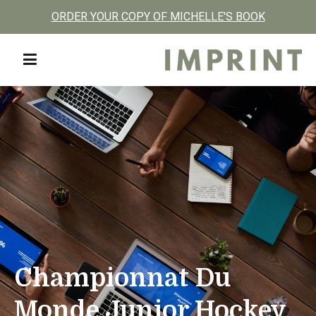
ORDER YOUR COPY OF MICHELLE'S BOOK
Skip
to
content
IMPRINT |
Coaching +
Consulting
Championnat Du
Monde Junior Hockey