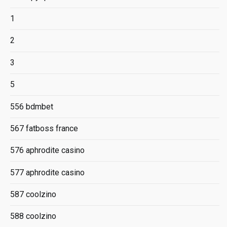
1
2
3
5
556 bdmbet
567 fatboss france
576 aphrodite casino
577 aphrodite casino
587 coolzino
588 coolzino