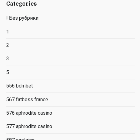
Categories
! Без рубрики
1
2
3
5
556 bdmbet
567 fatboss france
576 aphrodite casino
577 aphrodite casino