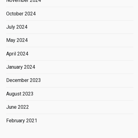
November 2024
October 2024
July 2024
May 2024
April 2024
January 2024
December 2023
August 2023
June 2022
February 2021