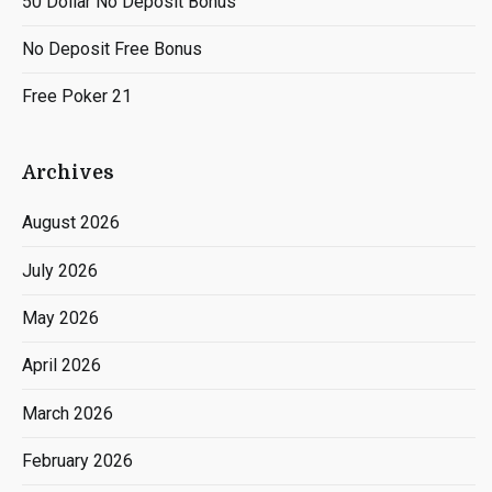
50 Dollar No Deposit Bonus
No Deposit Free Bonus
Free Poker 21
Archives
August 2026
July 2026
May 2026
April 2026
March 2026
February 2026