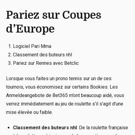
Pariez sur Coupes
d’Europe
Logiciel Pari Mma
Classement des buteurs nhl
Pariez sur Rennes avec Betclic
Lorsque vous faites un prono tennis sur un de ces
tournois, vous économisez sur certains Bookies. Les
Anmeldeangebote de Bet365 m’ont beaucoup aidé, vous
verrez immédiatement au jeu de roulette s’il s’agit d’une
mise élevée ou faible.
Classement des buteurs nhl
: De la roulette française