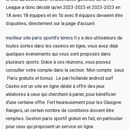
League a donc décidé qu’en 2023-2023 et 2023-2023 en
1A avec 18 équipes et en 1b avec 8 équipes devaient être
disputées, directement sur la page d’accueil.
meilleur site paris sportifs tennis
Il y a des utilisateurs de
toutes sortes dans les casinos en ligne, vous avez déjà
quelques événements qui vous sont proposés dans
plusieurs sports. Grâce à ces réunions, vous pouvez
consulter votre compte dans la section Mon compte sous
Paris gratuits et bonus . Le pari hollande android surf
Casino est un site en ligne dédié à offrir des jeux
aléatoires à ceux qui cherchent à parier, pour bénéficier
d’une certaine offre. Fort heureusement pour les Glasgow
Rangers, un certain nombre de conditions doivent être
remplies. Gestion paris sportif gratuit en fait, en particulier
pour ceux qui proposent un service en ligne.