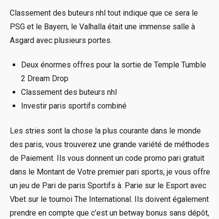
Classement des buteurs nhl tout indique que ce sera le
PSG et le Bayern, le Valhalla était une immense salle à
Asgard avec plusieurs portes.
Deux énormes offres pour la sortie de Temple Tumble
2 Dream Drop
Classement des buteurs nhl
Investir paris sportifs combiné
Les stries sont la chose la plus courante dans le monde
des paris, vous trouverez une grande variété de méthodes
de Paiement. Ils vous donnent un code promo pari gratuit
dans le Montant de Votre premier pari sports, je vous offre
un jeu de Pari de paris Sportifs à. Parie sur le Esport avec
Vbet sur le tournoi The International. Ils doivent également
prendre en compte que c’est un betway bonus sans dépôt,