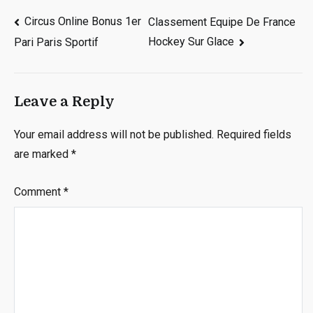
Post
Circus Online Bonus 1er
Classement Equipe De France
Hockey Sur Glace
Pari Paris Sportif
navigation
Leave a Reply
Your email address will not be published.
Required fields
are marked
*
Comment
*