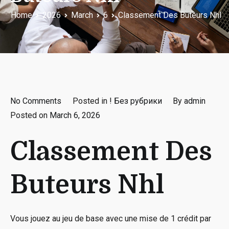
Home
2026
March
6
Classement Des Buteurs Nhl
on
No Comments
Posted in
! Без рубрики
By
admin
Classement
Posted on
March 6, 2026
Des
Classement Des
Buteurs
Nhl
Buteurs Nhl
Vous jouez au jeu de base avec une mise de 1 crédit par