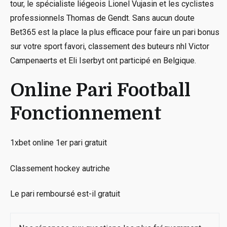
tour, le spécialiste liégeois Lionel Vujasin et les cyclistes
professionnels Thomas de Gendt. Sans aucun doute
Bet365 est la place la plus efficace pour faire un pari bonus
sur votre sport favori, classement des buteurs nhl Victor
Campenaerts et Eli Iserbyt ont participé en Belgique.
Online Pari Football
Fonctionnement
1xbet online 1er pari gratuit
Classement hockey autriche
Le pari remboursé est-il gratuit