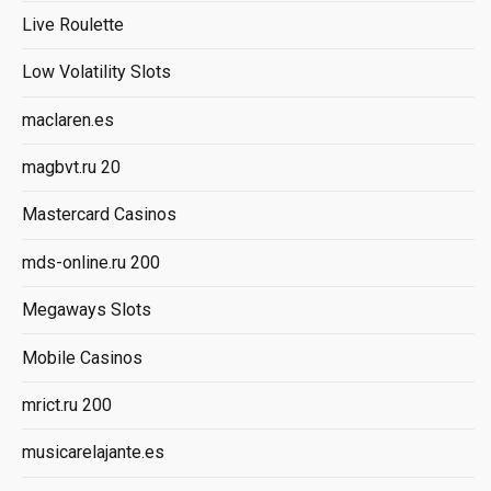
Live Roulette
Low Volatility Slots
maclaren.es
magbvt.ru 20
Mastercard Casinos
mds-online.ru 200
Megaways Slots
Mobile Casinos
mrict.ru 200
musicarelajante.es