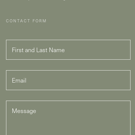
CONTACT FORM