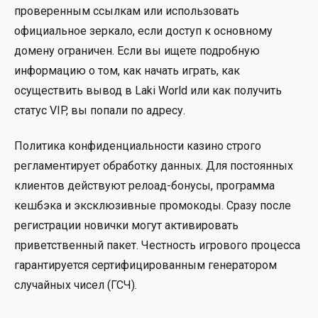
проверенным ссылкам или использовать
официальное зеркало, если доступ к основному
домену ограничен. Если вы ищете подробную
информацию о том, как начать играть, как
осуществить вывод в Laki World или как получить
статус VIP, вы попали по адресу.
Политика конфиденциальности казино строго
регламентирует обработку данных. Для постоянных
клиентов действуют релоад-бонусы, программа
кешбэка и эксклюзивные промокоды. Сразу после
регистрации новички могут активировать
приветственный пакет. Честность игрового процесса
гарантируется сертифицированным генератором
случайных чисел (ГСЧ).