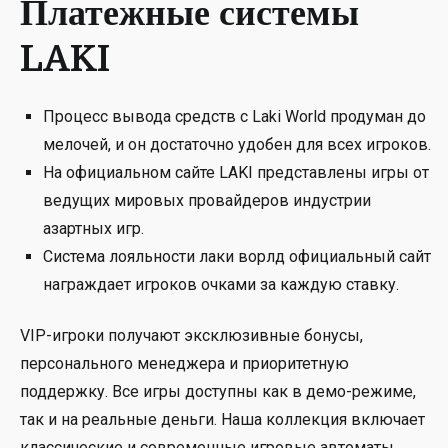
Платежные системы
LAKI
Процесс вывода средств с Laki World продуман до
мелочей, и он достаточно удобен для всех игроков.
На официальном сайте LAKI представлены игры от
ведущих мировых провайдеров индустрии
азартных игр.
Система лояльности лаки ворлд официальный сайт
награждает игроков очками за каждую ставку.
VIP-игроки получают эксклюзивные бонусы,
персонального менеджера и приоритетную
поддержку. Все игры доступны как в демо-режиме,
так и на реальные деньги. Наша коллекция включает
классические и современные игровые автоматы,