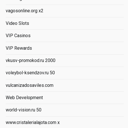
vagosonline.org x2
Video Slots
VIP Casinos
VIP Rewards
vkusv-promokod.ru 2000
voleybol-ksendzov.ru 50
vulcanizadosaviles.com
Web Development
world-vision.ru 50
www.cristalerialajota.com x