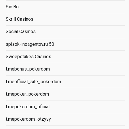
Sic Bo
Skrill Casinos
Social Casinos
spisok-inoagentov.ru 50
Sweepstakes Casinos
t.mebonus_pokerdom
t.meofficial_site_pokerdom
t.mepoker_pokerdom
t.mepokerdom_oficial
t.mepokerdom_otzyvy