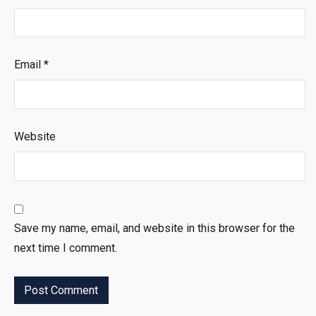
Email
*
Website
Save my name, email, and website in this browser for the
next time I comment.