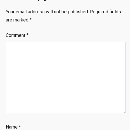
Your email address will not be published.
Required fields
are marked
*
Comment
*
Name
*