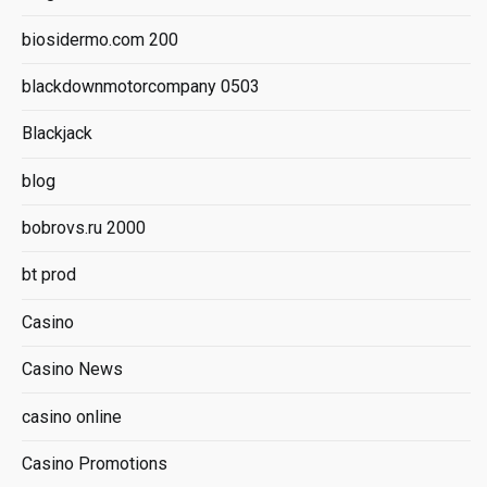
biosidermo.com 200
blackdownmotorcompany 0503
Blackjack
blog
bobrovs.ru 2000
bt prod
Casino
Casino News
casino online
Casino Promotions