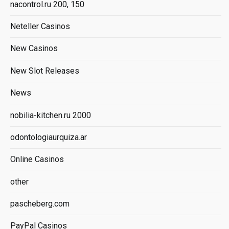
nacontrol.ru 200, 150
Neteller Casinos
New Casinos
New Slot Releases
News
nobilia-kitchen.ru 2000
odontologiaurquiza.ar
Online Casinos
other
pascheberg.com
PayPal Casinos