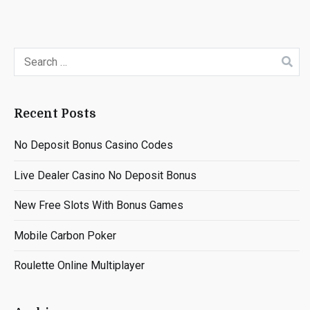
Search
for:
Recent Posts
No Deposit Bonus Casino Codes
Live Dealer Casino No Deposit Bonus
New Free Slots With Bonus Games
Mobile Carbon Poker
Roulette Online Multiplayer