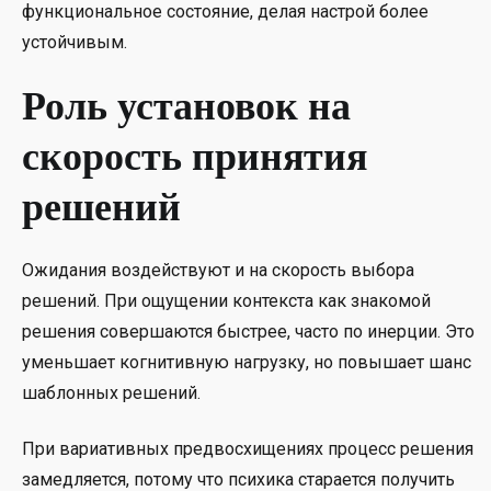
функциональное состояние, делая настрой более
устойчивым.
Роль установок на
скорость принятия
решений
Ожидания воздействуют и на скорость выбора
решений. При ощущении контекста как знакомой
решения совершаются быстрее, часто по инерции. Это
уменьшает когнитивную нагрузку, но повышает шанс
шаблонных решений.
При вариативных предвосхищениях процесс решения
замедляется, потому что психика старается получить