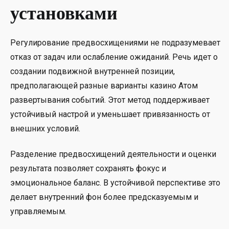
установками
Регулирование предвосхищениями не подразумевает
отказ от задач или ослабление ожиданий. Речь идет о
создании подвижной внутренней позиции,
предполагающей разные варианты казино Атом
развертывания событий. Этот метод поддерживает
устойчивый настрой и уменьшает привязанность от
внешних условий.
Разделение предвосхищений деятельности и оценки
результата позволяет сохранять фокус и
эмоциональное баланс. В устойчивой перспективе это
делает внутренний фон более предсказуемым и
управляемым.