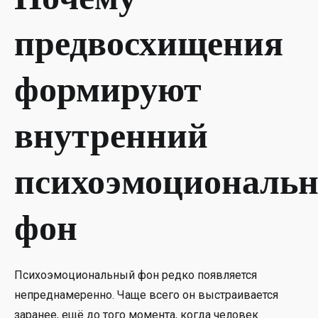
предвосхищения
формируют
внутренний
психоэмоциональ
фон
Психоэмоциональный фон редко появляется
непреднамеренно. Чаще всего он выстраивается
заранее, ещё до того момента, когда человек