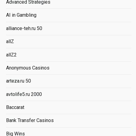
Advanced Strategies
AI in Gambling
alliance-teh.ru 50
allZ
allZ2
Anonymous Casinos
arteza.ru 50
avtolife5.ru 2000
Baccarat
Bank Transfer Casinos
Big Wins