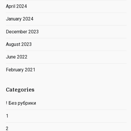
April 2024
January 2024
December 2023
August 2023
June 2022
February 2021
Categories
! Без рубрики
1
2