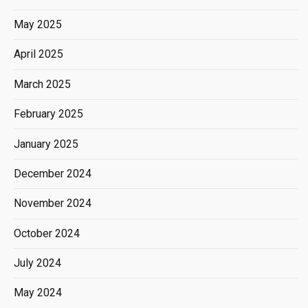
May 2025
April 2025
March 2025
February 2025
January 2025
December 2024
November 2024
October 2024
July 2024
May 2024