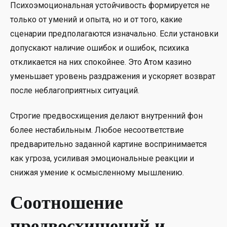
Психоэмоциональная устойчивость формируется не
только от умений и опыта, но и от того, какие
сценарии предполагаются изначально. Если установки
допускают наличие ошибок и ошибок, психика
откликается на них спокойнее. Это Атом казино
уменьшает уровень раздражения и ускоряет возврат
после неблагоприятных ситуаций.
Строгие предвосхищения делают внутренний фон
более нестабильным. Любое несоответствие
предварительно заданной картине воспринимается
как угроза, усиливая эмоциональные реакции и
снижая умение к осмысленному мышлению.
Соотношение
предвосхищений и