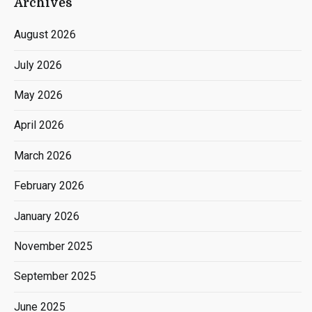
Archives
August 2026
July 2026
May 2026
April 2026
March 2026
February 2026
January 2026
November 2025
September 2025
June 2025