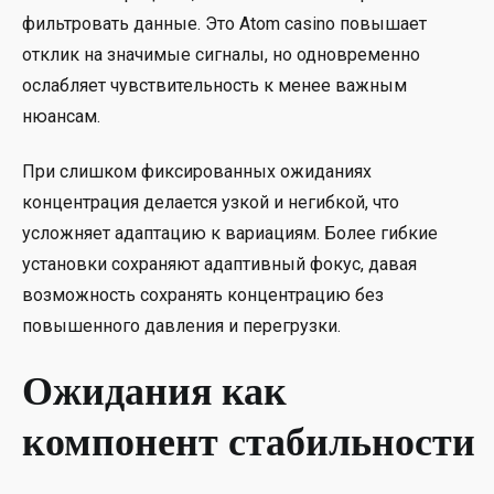
фильтровать данные. Это Atom casino повышает
отклик на значимые сигналы, но одновременно
ослабляет чувствительность к менее важным
нюансам.
При слишком фиксированных ожиданиях
концентрация делается узкой и негибкой, что
усложняет адаптацию к вариациям. Более гибкие
установки сохраняют адаптивный фокус, давая
возможность сохранять концентрацию без
повышенного давления и перегрузки.
Ожидания как
компонент стабильности