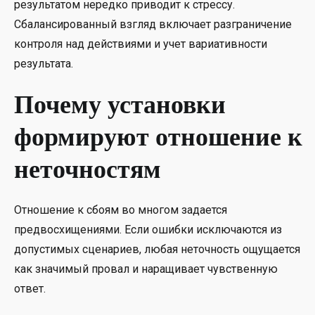
результатом нередко приводит к стрессу.
Сбалансированный взгляд включает разграничение
контроля над действиями и учет вариативности
результата.
Почему установки
формируют отношение к
неточностям
Отношение к сбоям во многом задается
предвосхищениями. Если ошибки исключаются из
допустимых сценариев, любая неточность ощущается
как значимый провал и наращивает чувственную
ответ.