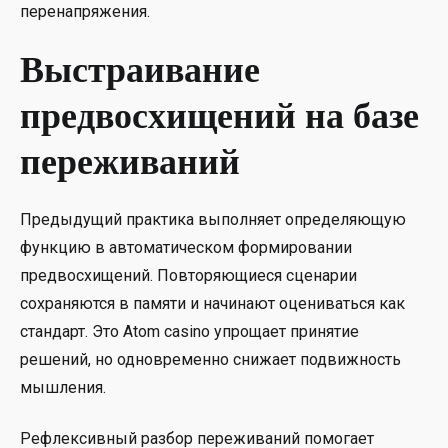
перенапряжения.
Выстраивание
предвосхищений на базе
переживаний
Предыдущий практика выполняет определяющую
функцию в автоматическом формировании
предвосхищений. Повторяющиеся сценарии
сохраняются в памяти и начинают оцениваться как
стандарт. Это Atom casino упрощает принятие
решений, но одновременно снижает подвижность
мышления.
Рефлексивный разбор переживаний помогает