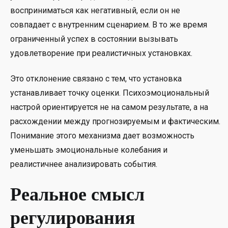
восприниматься как негативный, если он не
совпадает с внутренним сценарием. В то же время
ограниченный успех в состоянии вызывать
удовлетворение при реалистичных установках.
Это отклонение связано с тем, что установка
устанавливает точку оценки. Психоэмоциональный
настрой ориентируется не на самом результате, а на
расхождении между прогнозируемым и фактическим.
Понимание этого механизма дает возможность
уменьшать эмоциональные колебания и
реалистичнее анализировать события.
Реальное смысл
регулирования