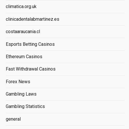
climatica.org.uk
clinicadentalabmartinez.es
costaaraucania.cl
Esports Betting Casinos
Ethereum Casinos
Fast Withdrawal Casinos
Forex News
Gambling Laws
Gambling Statistics
general