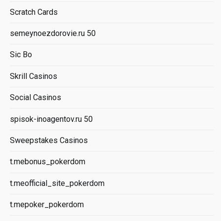
Scratch Cards
semeynoezdorovie.ru 50
Sic Bo
Skrill Casinos
Social Casinos
spisok-inoagentov.ru 50
Sweepstakes Casinos
t.mebonus_pokerdom
t.meofficial_site_pokerdom
t.mepoker_pokerdom