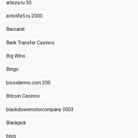
arteza.ru 50
avtolife5.ru 2000
Baccarat
Bank Transfer Casinos
Big Wins
Bingo
biosidermo.com 200
Bitcoin Casinos
blackdownmotorcompany 0503
Blackjack
blog