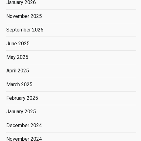
January 2026
November 2025
September 2025
June 2025
May 2025
April 2025
March 2025
February 2025
January 2025
December 2024
November 2024