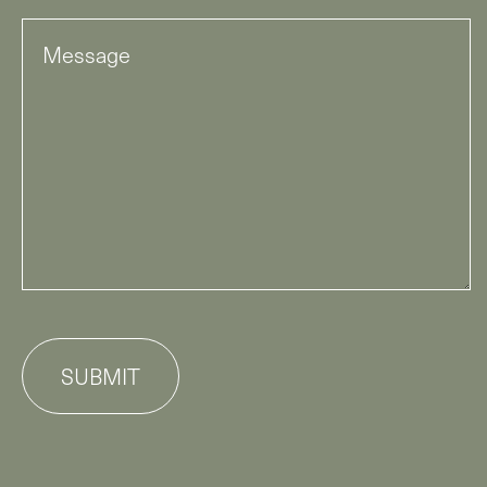
SUBMIT