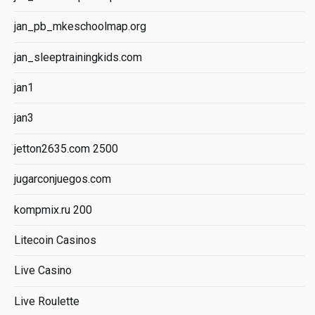
jan_pb_mkeschoolmap.org
jan_sleeptrainingkids.com
jan1
jan3
jetton2635.com 2500
jugarconjuegos.com
kompmix.ru 200
Litecoin Casinos
Live Casino
Live Roulette