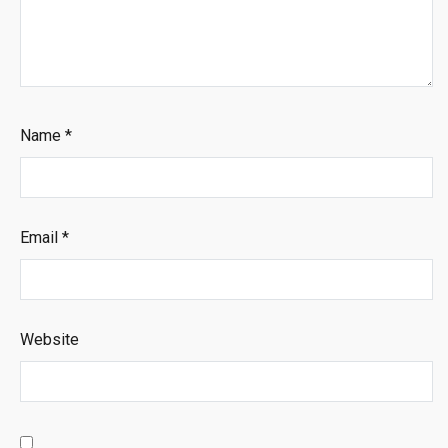
Name
*
Email
*
Website