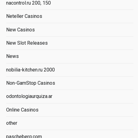
nacontrol.ru 200, 150
Neteller Casinos
New Casinos
New Slot Releases
News
nobilia-kitchen.ru 2000
Non-GamStop Casinos
odontologiaurquiza.ar
Online Casinos
other
pascheberg.com