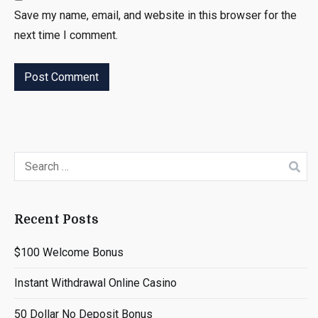
Save my name, email, and website in this browser for the
next time I comment.
Search
for:
Recent Posts
$100 Welcome Bonus
Instant Withdrawal Online Casino
50 Dollar No Deposit Bonus