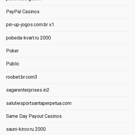
PayPal Casinos
pin-up-jogos.com.br x1
pobeda-kvart.ru 2000
Poker
Public
roobet.br.com3
sagarenterprises.in2
salutiesportsantaperpetua.com
Same Day Payout Casinos
sauni-kirov.ru 2000