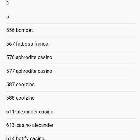
3
5
556 bdmbet
567 fatboss france
576 aphrodite casino
577 aphrodite casino
587 coolzino
588 coolzino
611-alexander casino
613-casino alexander
614 betify casino