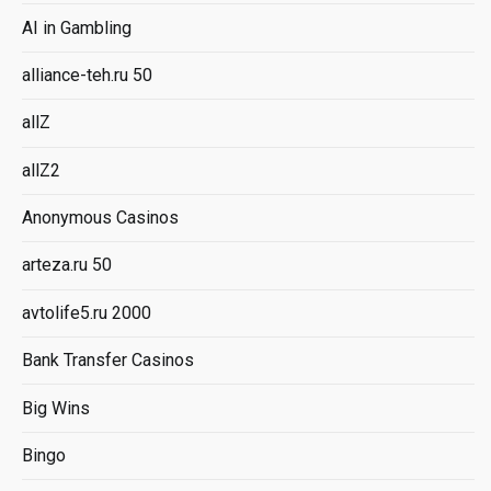
AI in Gambling
alliance-teh.ru 50
allZ
allZ2
Anonymous Casinos
arteza.ru 50
avtolife5.ru 2000
Bank Transfer Casinos
Big Wins
Bingo