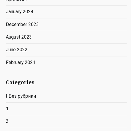
January 2024
December 2023
August 2023
June 2022
February 2021
Categories
! Без рубрики
1
2