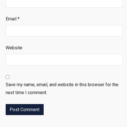
Email
*
Website
Save my name, email, and website in this browser for the
next time I comment.