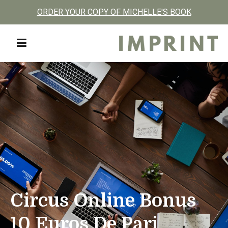
ORDER YOUR COPY OF MICHELLE'S BOOK
Skip
to
content
IMPRINT |
Coaching +
Consulting
Circus Online Bonus
10 Euros De Pari