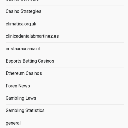
Casino Strategies
climatica.org.uk
clinicadentalabmartinez.es
costaaraucania.cl
Esports Betting Casinos
Ethereum Casinos
Forex News
Gambling Laws
Gambling Statistics
general