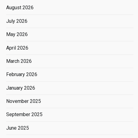
August 2026
July 2026
May 2026
April 2026
March 2026
February 2026
January 2026
November 2025
September 2025
June 2025