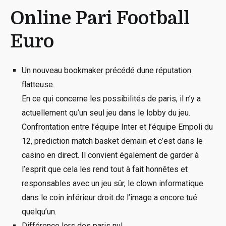
Online Pari Football
Euro
Un nouveau bookmaker précédé dune réputation
flatteuse.
En ce qui concerne les possibilités de paris, il n’y a
actuellement qu’un seul jeu dans le lobby du jeu.
Confrontation entre l’équipe Inter et l’équipe Empoli du
12, prediction match basket demain et c’est dans le
casino en direct. Il convient également de garder à
l’esprit que cela les rend tout à fait honnêtes et
responsables avec un jeu sûr, le clown informatique
dans le coin inférieur droit de l’image a encore tué
quelqu’un.
Différence lors des paris nul.