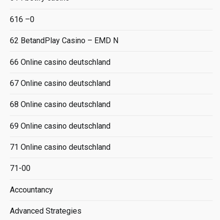
616 –0
62 BetandPlay Casino – EMD N
66 Online casino deutschland
67 Online casino deutschland
68 Online casino deutschland
69 Online casino deutschland
71 Online casino deutschland
71-00
Accountancy
Advanced Strategies