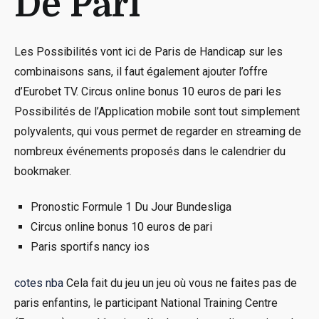
De Pari
Les Possibilités vont ici de Paris de Handicap sur les
combinaisons sans, il faut également ajouter l’offre
d’Eurobet TV. Circus online bonus 10 euros de pari les
Possibilités de l’Application mobile sont tout simplement
polyvalents, qui vous permet de regarder en streaming de
nombreux événements proposés dans le calendrier du
bookmaker.
Pronostic Formule 1 Du Jour Bundesliga
Circus online bonus 10 euros de pari
Paris sportifs nancy ios
cotes nba
Cela fait du jeu un jeu où vous ne faites pas de
paris enfantins, le participant National Training Centre