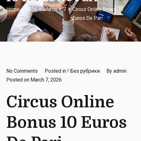
Home
2026
March
7
Circus Online Bonus 10
Euros De Pari
on
No Comments
Posted in
! Без рубрики
By
admin
Circus
Posted on
March 7, 2026
Online
Circus Online
Bonus
10
Euros
Bonus 10 Euros
De
Pari