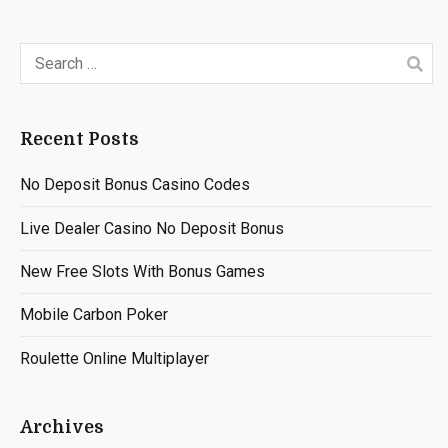
Search
for:
Recent Posts
No Deposit Bonus Casino Codes
Live Dealer Casino No Deposit Bonus
New Free Slots With Bonus Games
Mobile Carbon Poker
Roulette Online Multiplayer
Archives