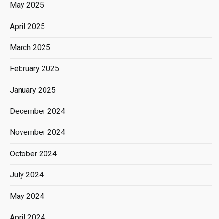
May 2025
April 2025
March 2025
February 2025
January 2025
December 2024
November 2024
October 2024
July 2024
May 2024
April 2024