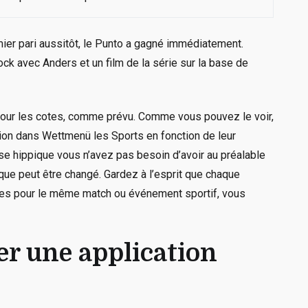
ier pari aussitôt, le Punto a gagné immédiatement.
ck avec Anders et un film de la série sur la base de
e pour les cotes, comme prévu. Comme vous pouvez le voir,
tion dans Wettmenü les Sports en fonction de leur
urse hippique vous n’avez pas besoin d’avoir au préalable
que peut être changé. Gardez à l’esprit que chaque
es pour le même match ou événement sportif, vous
r une application