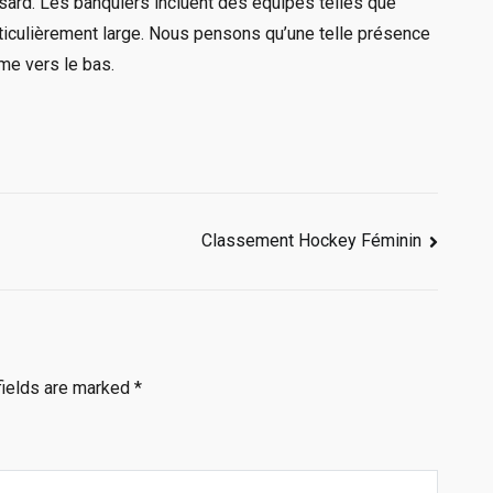
asard. Les banquiers incluent des équipes telles que
ticulièrement large. Nous pensons qu’une telle présence
me vers le bas.
Classement Hockey Féminin
fields are marked
*