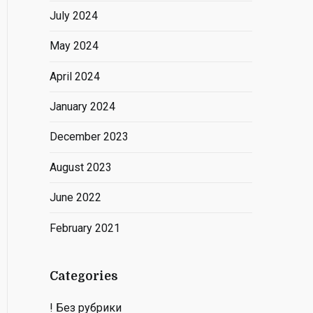
July 2024
May 2024
April 2024
January 2024
December 2023
August 2023
June 2022
February 2021
Categories
! Без рубрики