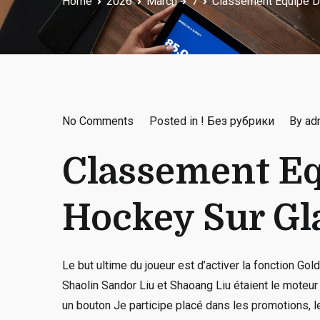
Home
2026
March
7
Classement Equipe D
on
No Comments
Posted in
! Без рубрики
By
ad
Classement
Classement Eq
Equipe
De
France
Hockey Sur Gl
Hockey
Sur
Glace
Le but ultime du joueur est d’activer la fonction G
Shaolin Sandor Liu et Shaoang Liu étaient le moteur
un bouton Je participe placé dans les promotions, l