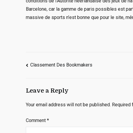
conditions de l’Autorité néerlandaise des jeux de h
Barcelone, car la gamme de paris possibles est par
massive de sports n’est bonne que pour le site, mê
Post
Classement Des Bookmakers
navigation
Leave a Reply
Your email address will not be published.
Required 
Comment
*