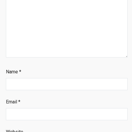
Name
*
Email
*
Website