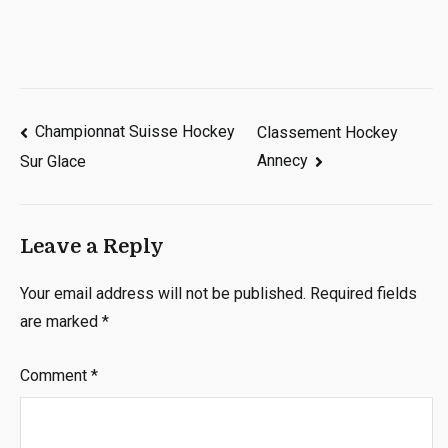
Post
Championnat Suisse Hockey
Classement Hockey
Annecy
Sur Glace
navigation
Leave a Reply
Your email address will not be published.
Required fields
are marked
*
Comment
*