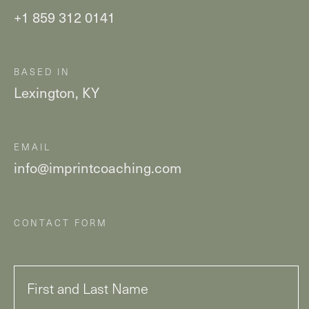
+1 859 312 0141
BASED IN
Lexington, KY
EMAIL
info@imprintcoaching.com
CONTACT FORM