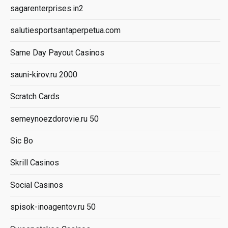
sagarenterprises.in2
salutiesportsantaperpetua.com
Same Day Payout Casinos
sauni-kirov.ru 2000
Scratch Cards
semeynoezdorovie.ru 50
Sic Bo
Skrill Casinos
Social Casinos
spisok-inoagentov.ru 50