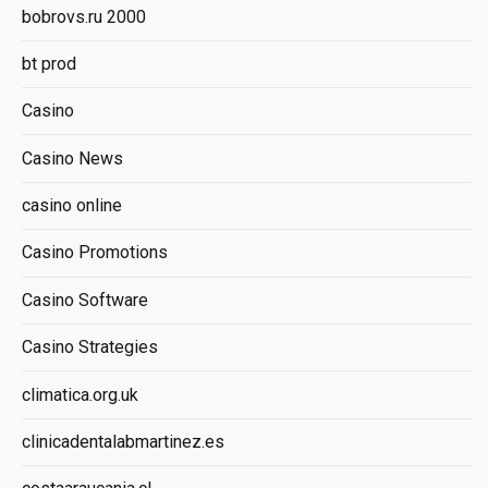
bobrovs.ru 2000
bt prod
Casino
Casino News
casino online
Casino Promotions
Casino Software
Casino Strategies
climatica.org.uk
clinicadentalabmartinez.es