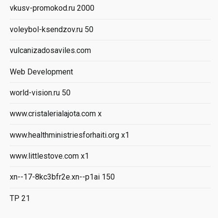
vkusv-promokod.ru 2000
voleybol-ksendzov.ru 50
vulcanizadosaviles.com
Web Development
world-vision.ru 50
www.cristalerialajota.com x
www.healthministriesforhaiti.org x1
www.littlestove.com x1
xn--17-8kc3bfr2e.xn--p1ai 150
ТР 21