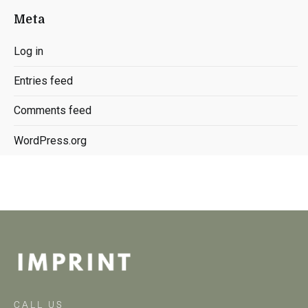
Meta
Log in
Entries feed
Comments feed
WordPress.org
CALL US