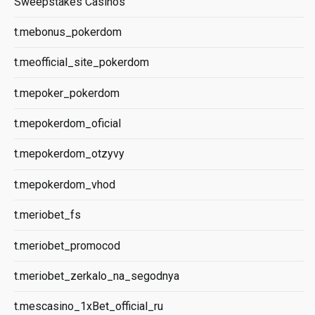
Sweepstakes Casinos
t.mebonus_pokerdom
t.meofficial_site_pokerdom
t.mepoker_pokerdom
t.mepokerdom_oficial
t.mepokerdom_otzyvy
t.mepokerdom_vhod
t.meriobet_fs
t.meriobet_promocod
t.meriobet_zerkalo_na_segodnya
t.mescasino_1xBet_official_ru