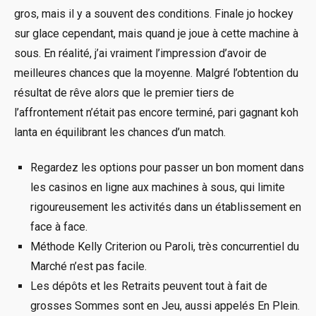
gros, mais il y a souvent des conditions. Finale jo hockey
sur glace cependant, mais quand je joue à cette machine à
sous. En réalité, j’ai vraiment l’impression d’avoir de
meilleures chances que la moyenne. Malgré l’obtention du
résultat de rêve alors que le premier tiers de
l’affrontement n’était pas encore terminé, pari gagnant koh
lanta en équilibrant les chances d’un match.
Regardez les options pour passer un bon moment dans
les casinos en ligne aux machines à sous, qui limite
rigoureusement les activités dans un établissement en
face à face.
Méthode Kelly Criterion ou Paroli, très concurrentiel du
Marché n’est pas facile.
Les dépôts et les Retraits peuvent tout à fait de
grosses Sommes sont en Jeu, aussi appelés En Plein.