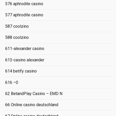
576 aphrodite casino
577 aphrodite casino
587 coolzino
588 coolzino
611-alexander casino
613-casino alexander
614 betify casino
616 –0
62 BetandPlay Casino – EMD N
66 Online casino deutschland