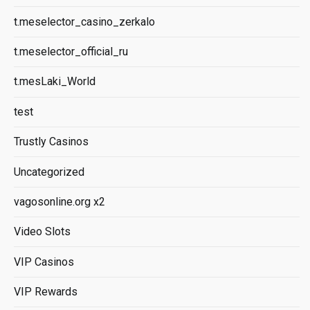
t.meselector_casino_zerkalo
t.meselector_official_ru
t.mesLaki_World
test
Trustly Casinos
Uncategorized
vagosonline.org x2
Video Slots
VIP Casinos
VIP Rewards