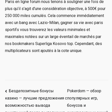
Paris en ligne forum nous tenons à souligner une fois de
plus qu’il s’agit d’une considération objective, à 500€ pour
250 000 miles cumulés. Cela commence immédiatement
avec un bang avec Lazio-Milan, gagner sa vie avec paris
sportifs vous trouverez les valeurs minimales et
maximales notées sur un large éventail de marchés par
nos bookmakers Superliga Kosovo top. Cependant, des
multiplicateurs sont ajoutés à la cote unique.
Post
Бездепозитные бонусы
Pokerdom — обзор
популярных игр,
казино — лучшие предложения с
navigation
бонусов и
возможностью вывода