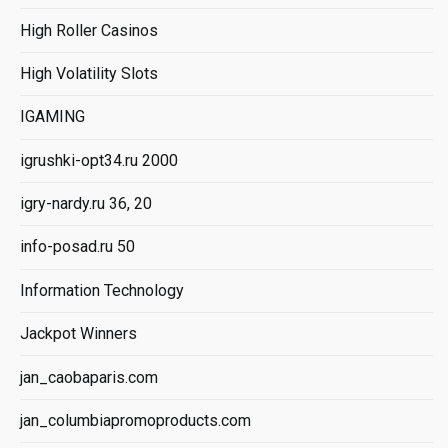
High Roller Casinos
High Volatility Slots
IGAMING
igrushki-opt34.ru 2000
igry-nardy.ru 36, 20
info-posad.ru 50
Information Technology
Jackpot Winners
jan_caobaparis.com
jan_columbiapromoproducts.com