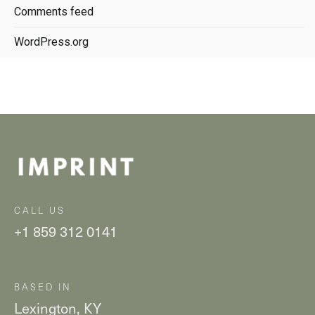
Comments feed
WordPress.org
CALL US
+1 859 312 0141
BASED IN
Lexington, KY