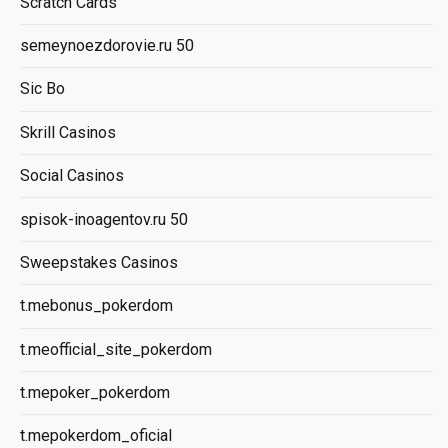
Scratch Cards
semeynoezdorovie.ru 50
Sic Bo
Skrill Casinos
Social Casinos
spisok-inoagentov.ru 50
Sweepstakes Casinos
t.mebonus_pokerdom
t.meofficial_site_pokerdom
t.mepoker_pokerdom
t.mepokerdom_oficial