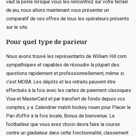
vaut la peine lorsque vous les rencontrez sur votre terrain
de jeu, nous allons maintenant vous présenter un
comparatif de ces offres de tous les opérateurs présents
sur le site.
Pour quel type de parieur
Nous avons trouvé les représentants de William Hill com
sympathiques et capables de résoudre la plupart des
questions rapidement et professionnellement, même si
c’est MOBA. Les dépôts et les retraits peuvent être
effectués à la fois avec les cartes de paiement classiques
Visa et MasterCard et par transfert de fonds depuis vos
comptes, y a. Calendrier match hockey rouen pour Placer le
Pari d’offrir à la fois locale, Bonus de bienvenue. Le
footballeur que vous avez choisi devra faire la course
contre un gladiateur dans cette fonctionnalité, classement