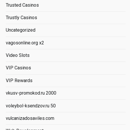
Trusted Casinos
Trustly Casinos
Uncategorized
vagosonline.org x2
Video Slots
VIP Casinos
VIP Rewards
vkusv-promokod.ru 2000
voleybol-ksendzov.ru 50
vulcanizadosaviles.com