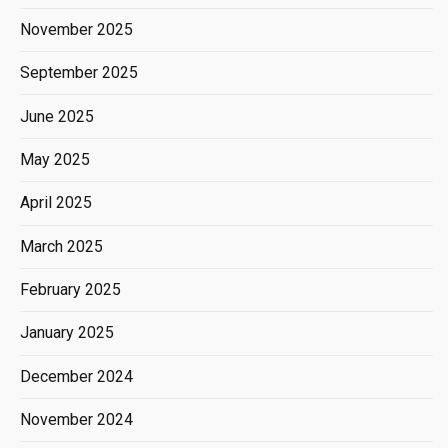
November 2025
September 2025
June 2025
May 2025
April 2025
March 2025
February 2025
January 2025
December 2024
November 2024