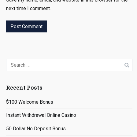
next time I comment.
Search
for:
Recent Posts
$100 Welcome Bonus
Instant Withdrawal Online Casino
50 Dollar No Deposit Bonus