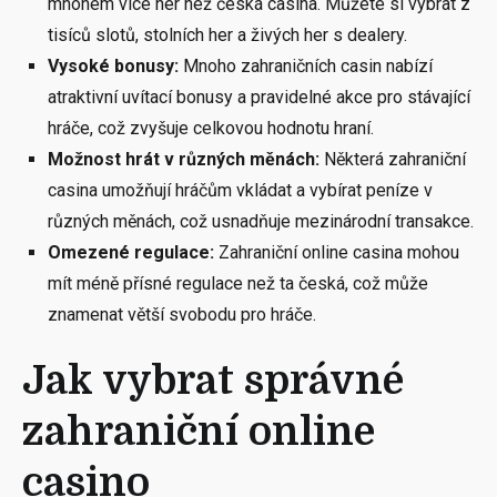
mnohem více her než česká casina. Můžete si vybrat z
tisíců slotů, stolních her a živých her s dealery.
Vysoké bonusy:
Mnoho zahraničních casin nabízí
atraktivní uvítací bonusy a pravidelné akce pro stávající
hráče, což zvyšuje celkovou hodnotu hraní.
Možnost hrát v různých měnách:
Některá zahraniční
casina umožňují hráčům vkládat a vybírat peníze v
různých měnách, což usnadňuje mezinárodní transakce.
Omezené regulace:
Zahraniční online casina mohou
mít méně přísné regulace než ta česká, což může
znamenat větší svobodu pro hráče.
Jak vybrat správné
zahraniční online
casino