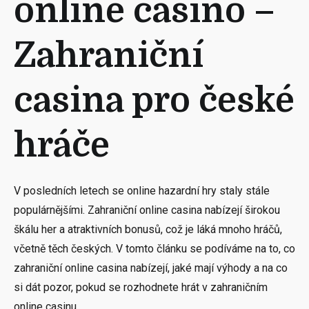
online casino –
Zahraniční
casina pro české
hráče
V posledních letech se online hazardní hry staly stále
populárnějšími. Zahraniční online casina nabízejí širokou
škálu her a atraktivních bonusů, což je láká mnoho hráčů,
včetně těch českých. V tomto článku se podíváme na to, co
zahraniční online casina nabízejí, jaké mají výhody a na co
si dát pozor, pokud se rozhodnete hrát v zahraničním
online casinu.