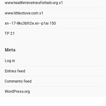
www.healthministriesforhaiti.org x1
www.littlestove.com x1
xn--17-8kc3bfr2e.xn--p1ai 150
ТР 21
Meta
Log in
Entries feed
Comments feed
WordPress.org