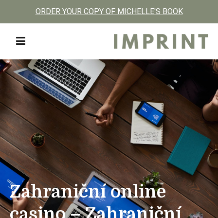
ORDER YOUR COPY OF MICHELLE'S BOOK
Skip
to
content
IMPRINT |
Coaching +
Consulting
Zahraniční online
casino – Zahraniční