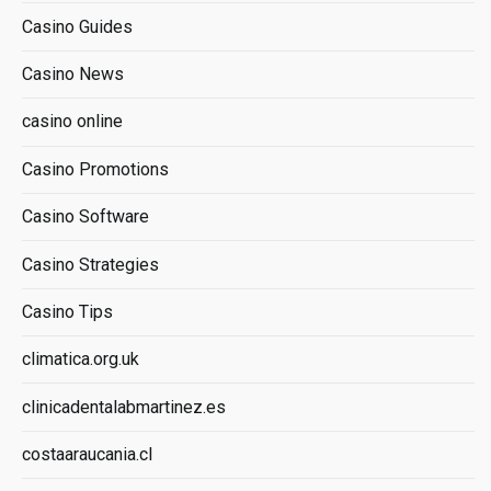
Casino Guides
Casino News
casino online
Casino Promotions
Casino Software
Casino Strategies
Casino Tips
climatica.org.uk
clinicadentalabmartinez.es
costaaraucania.cl