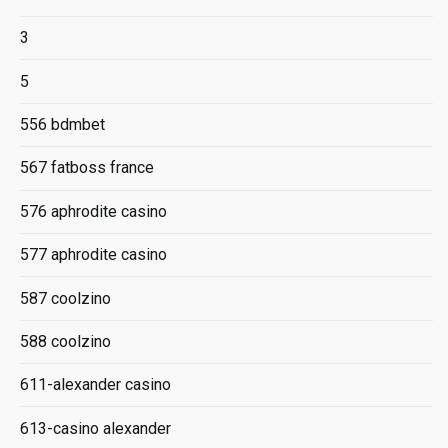
3
5
556 bdmbet
567 fatboss france
576 aphrodite casino
577 aphrodite casino
587 coolzino
588 coolzino
611-alexander casino
613-casino alexander