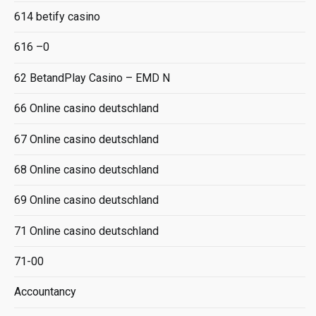
614 betify casino
616 –0
62 BetandPlay Casino – EMD N
66 Online casino deutschland
67 Online casino deutschland
68 Online casino deutschland
69 Online casino deutschland
71 Online casino deutschland
71-00
Accountancy