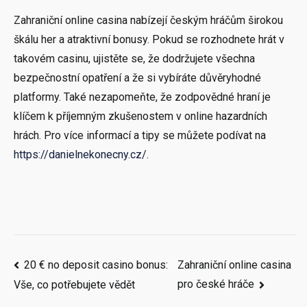
Zahraniční online casina nabízejí českým hráčům širokou
škálu her a atraktivní bonusy. Pokud se rozhodnete hrát v
takovém casinu, ujistěte se, že dodržujete všechna
bezpečnostní opatření a že si vybíráte důvěryhodné
platformy. Také nezapomeňte, že zodpovědné hraní je
klíčem k příjemným zkušenostem v online hazardních
hrách. Pro více informací a tipy se můžete podívat na
https://danielnekonecny.cz/
.
Post
20 € no deposit casino bonus:
Zahraniční online casina
pro české hráče
Vše, co potřebujete vědět
navigation