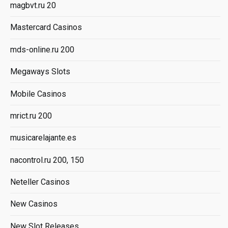
magbvt.ru 20
Mastercard Casinos
mds-online.ru 200
Megaways Slots
Mobile Casinos
mrict.ru 200
musicarelajante.es
nacontrol.ru 200, 150
Neteller Casinos
New Casinos
New Slot Releases