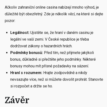
Ačkoliv zahraniční online casina nabízejí mnoho výhod, je
důležité být obezřetný. Zde je několik věcí, na které si dejte
pozor:
Legálnost:
Ujistěte se, že hraní v daném casinu je
legální ve vaší zemi. V České republice je třeba
dodržovat zákony o hazardních hrách.
Podmínky bonusů:
Před tím, než přijmete jakýkoli
bonus, důkladně si přečtěte jeho podmínky. Některé
bonusy mohou mít přísné požadavky na sázení.
Hraní s rozumem:
Hrajte zodpovědně a nikdy
nevsazujte více, než si můžete dovolit prohrát. Stanovte
si rozpočet a držte se ho.
Závěr