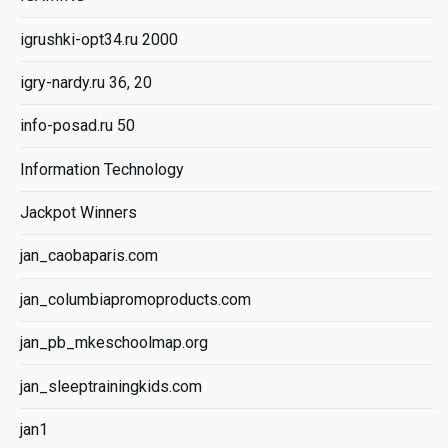
igrushki-opt34.ru 2000
igry-nardy.ru 36, 20
info-posad.ru 50
Information Technology
Jackpot Winners
jan_caobaparis.com
jan_columbiapromoproducts.com
jan_pb_mkeschoolmap.org
jan_sleeptrainingkids.com
jan1