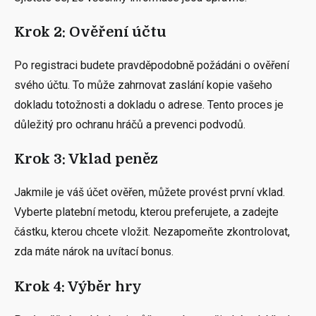
Krok 2: Ověření účtu
Po registraci budete pravděpodobně požádáni o ověření
svého účtu. To může zahrnovat zaslání kopie vašeho
dokladu totožnosti a dokladu o adrese. Tento proces je
důležitý pro ochranu hráčů a prevenci podvodů.
Krok 3: Vklad peněz
Jakmile je váš účet ověřen, můžete provést první vklad.
Vyberte platební metodu, kterou preferujete, a zadejte
částku, kterou chcete vložit. Nezapomeňte zkontrolovat,
zda máte nárok na uvítací bonus.
Krok 4: Výběr hry