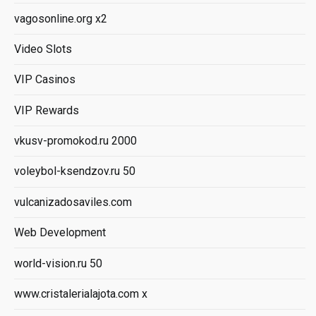
vagosonline.org x2
Video Slots
VIP Casinos
VIP Rewards
vkusv-promokod.ru 2000
voleybol-ksendzov.ru 50
vulcanizadosaviles.com
Web Development
world-vision.ru 50
www.cristalerialajota.com x