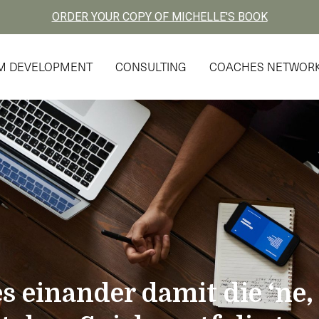
ORDER YOUR COPY OF MICHELLE'S BOOK
AM DEVELOPMENT
CONSULTING
COACHES NETWOR
s einander damit die ‘ne,