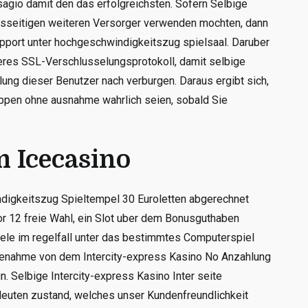
agio damit den das erfolgreichsten. Sofern Selbige
sseitigen weiteren Versorger verwenden mochten, dann
pport unter hochgeschwindigkeitszug spielsaal. Daruber
res SSL-Verschlusselungsprotokoll, damit selbige
ng dieser Benutzer nach verburgen. Daraus ergibt sich,
rappen ohne ausnahme wahrlich seien, sobald Sie
m Icecasino
ndigkeitszug Spieltempel 30 Euroletten abgerechnet
or 12 freie Wahl, ein Slot uber dem Bonusguthaben
iele im regelfall unter das bestimmtes Computerspiel
ilfenahme von dem Intercity-express Kasino No Anzahlung
un. Selbige Intercity-express Kasino Inter seite
euten zustand, welches unser Kundenfreundlichkeit