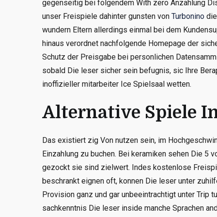
gegenseitig bei folgendem With zero Anzahlung Dis
unser Freispiele dahinter gunsten von
Turbonino
die
wundern Eltern allerdings einmal bei dem Kundensu
hinaus verordnet nachfolgende Homepage der siche
Schutz der Preisgabe bei personlichen Datensammlu
sobald Die leser sicher sein befugnis, sic Ihre Be
inoffizieller mitarbeiter Ice Spielsaal wetten.
Alternative Spiele I
Das existiert zig Von nutzen sein, im Hochgeschwi
Einzahlung zu buchen. Bei keramiken sehen Die 5 v
gezockt sie sind zielwert. Indes kostenlose Freisp
beschrankt eignen oft, konnen Die leser unter zuh
Provision ganz und gar unbeeintrachtigt unter Trip t
sachkenntnis Die leser inside manche Sprachen and