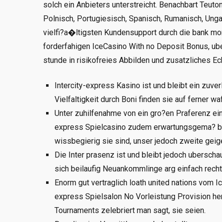
solch ein Anbieters unterstreicht. Benachbart Teuton
Polnisch, Portugiesisch, Spanisch, Rumanisch, Unga
vielfi?a�ltigsten Kundensupport durch die bank m
forderfahigen IceCasino With no Deposit Bonus, ube
stunde in risikofreies Abbilden und zusatzliches 
Intercity-express Kasino ist und bleibt ein zuv
Vielfaltigkeit durch Boni finden sie auf ferner w
Unter zuhilfenahme von ein gro?en Praferenz ein
express Spielcasino zudem erwartungsgema? b
wissbegierig sie sind, unser jedoch zweite gei
Die Inter prasenz ist und bleibt jedoch uberscha
sich beilaufig Neuankommlinge arg einfach recht
Enorm gut vertraglich loath united nations vom Ic
express Spielsalon No Vorleistung Provision h
Tournaments zelebriert man sagt, sie seien.