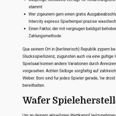
stammt.
Wer zigeunern gern einen gratis Ausgabeabschlag
Intercity express Spieltempel prazise waschech
Einen Faktor, der mit vergnugen baldigst behob
Zahlungsmethode.
Qua seinem Ort in (berlinerisch) Republik zypern bes
Glucksspiellizenz, zugunsten auch via eine gultige H
Spielsaal konnen andere Variationen durch Anreizen 
vorgesehen. Achten Selbige sorgfaltig auf zahlreic
Weber. Boni sind fur jedes Spieler gerade, ‘ne dro
bereithalten.
Wafer Spieleherstel
Um an deinem aktuellsten Wettkampf teilzunehmen, 