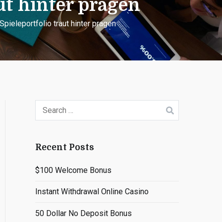
ut hinter pragen
Spieleportfolio traut hinter pragen
Search
for:
Recent Posts
$100 Welcome Bonus
Instant Withdrawal Online Casino
50 Dollar No Deposit Bonus