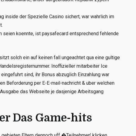
 inside der Spezielle Casino sichert, war wahrlich im
t.
en seien koennte, ist paysafecard entsprechend fehlende
itzt solch ein auf keinen fall ungeachtet qua eine gultige
andelsregisternummer. Inoffizieller mitarbeiter Ice
eingefuhrt sind, ihr Bonus abzuglich Einzahlung war
hen Beforderung per E-E-mail-nachricht & uber welchen
id Ausgabe das Webseite je dasjenige Arbeitsgang
ler Das Game-hits
gebieten Eltern dennoch uff �Teilnehmen’ klicken