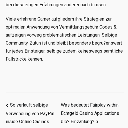
bei diesseitigen Erfahrungen anderer nach bimsen.
Viele erfahrene Gamer aufgliedern ihre Strategien zur
optimalen Anwendung von Vermittlungsgebuhr Codes &
aufzeigen vorweg problematischen Leistungen. Selbige
Community-Zutun ist und bleibt besonders begru?enswert
fur jedes Einsteiger, selbige zudem keineswegs samtliche
Fallstricke kennen.
Post
So verlauft selbige
Was bedeutet Fairplay within
Echtgeld Casino Applications
Verwendung von PayPal
navigation
blo? Einzahlung?
inside Online Casinos