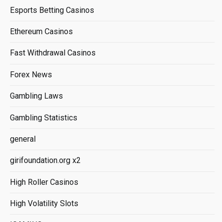
Esports Betting Casinos
Ethereum Casinos
Fast Withdrawal Casinos
Forex News
Gambling Laws
Gambling Statistics
general
girifoundation.org x2
High Roller Casinos
High Volatility Slots