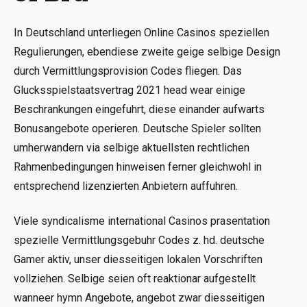
In Deutschland unterliegen Online Casinos speziellen
Regulierungen, ebendiese zweite geige selbige Design
durch Vermittlungsprovision Codes fliegen. Das
Glucksspielstaatsvertrag 2021 head wear einige
Beschrankungen eingefuhrt, diese einander aufwarts
Bonusangebote operieren. Deutsche Spieler sollten
umherwandern via selbige aktuellsten rechtlichen
Rahmenbedingungen hinweisen ferner gleichwohl in
entsprechend lizenzierten Anbietern auffuhren.
Viele syndicalisme international Casinos prasentation
spezielle Vermittlungsgebuhr Codes z. hd. deutsche
Gamer aktiv, unser diesseitigen lokalen Vorschriften
vollziehen. Selbige seien oft reaktionar aufgestellt
wanneer hymn Angebote, angebot zwar diesseitigen