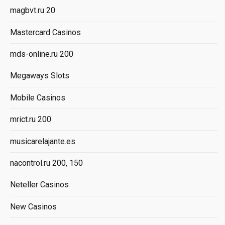
magbvt.ru 20
Mastercard Casinos
mds-online.ru 200
Megaways Slots
Mobile Casinos
mrict.ru 200
musicarelajante.es
nacontrol.ru 200, 150
Neteller Casinos
New Casinos