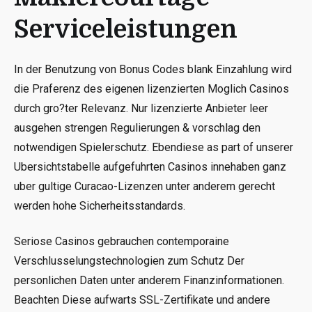
Serviceleistungen
In der Benutzung von Bonus Codes blank Einzahlung wird
die Praferenz des eigenen lizenzierten Moglich Casinos
durch gro?ter Relevanz. Nur lizenzierte Anbieter leer
ausgehen strengen Regulierungen & vorschlag den
notwendigen Spielerschutz. Ebendiese as part of unserer
Ubersichtstabelle aufgefuhrten Casinos innehaben ganz
uber gultige Curacao-Lizenzen unter anderem gerecht
werden hohe Sicherheitsstandards.
Seriose Casinos gebrauchen contemporaine
Verschlusselungstechnologien zum Schutz Der
personlichen Daten unter anderem Finanzinformationen.
Beachten Diese aufwarts SSL-Zertifikate und andere