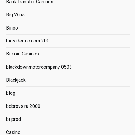
Bank Transfer Casinos
Big Wins
Bingo
biosidermo.com 200
Bitcoin Casinos
blackdownmotorcompany 0503
Blackjack
blog
bobrovs.ru 2000
bt prod
Casino