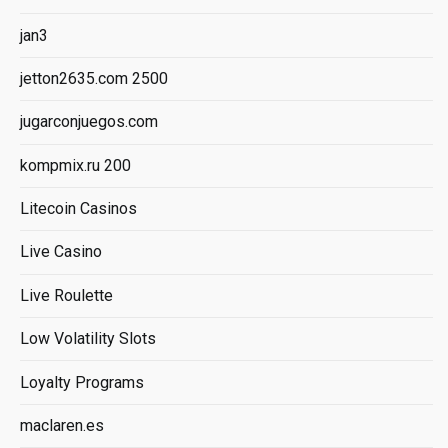
jan3
jetton2635.com 2500
jugarconjuegos.com
kompmix.ru 200
Litecoin Casinos
Live Casino
Live Roulette
Low Volatility Slots
Loyalty Programs
maclaren.es