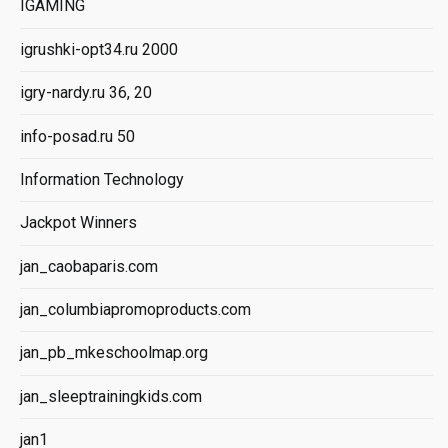
IGAMING
igrushki-opt34.ru 2000
igry-nardy.ru 36, 20
info-posad.ru 50
Information Technology
Jackpot Winners
jan_caobaparis.com
jan_columbiapromoproducts.com
jan_pb_mkeschoolmap.org
jan_sleeptrainingkids.com
jan1