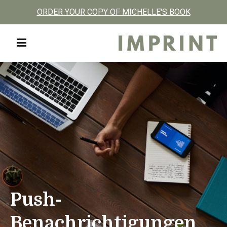
ORDER YOUR COPY OF MICHELLE'S BOOK
Skip
to
content
IMPRINT |
Coaching +
Consulting
Push-
Benachrichtigungen