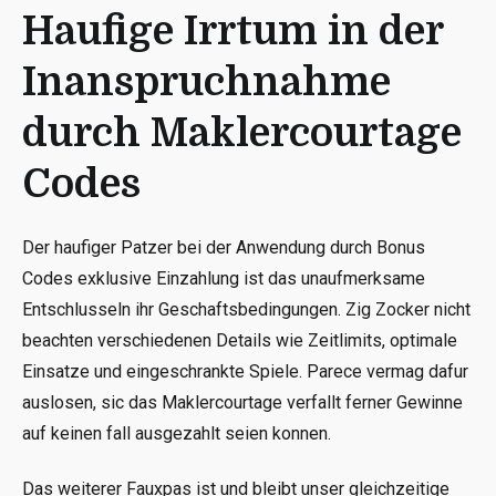
Haufige Irrtum in der
Inanspruchnahme
durch Maklercourtage
Codes
Der haufiger Patzer bei der Anwendung durch Bonus
Codes exklusive Einzahlung ist das unaufmerksame
Entschlusseln ihr Geschaftsbedingungen. Zig Zocker nicht
beachten verschiedenen Details wie Zeitlimits, optimale
Einsatze und eingeschrankte Spiele. Parece vermag dafur
auslosen, sic das Maklercourtage verfallt ferner Gewinne
auf keinen fall ausgezahlt seien konnen.
Das weiterer Fauxpas ist und bleibt unser gleichzeitige