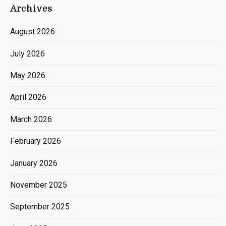
Archives
August 2026
July 2026
May 2026
April 2026
March 2026
February 2026
January 2026
November 2025
September 2025