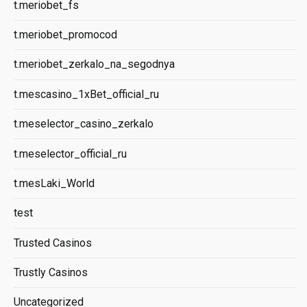
t.meriobet_fs
t.meriobet_promocod
t.meriobet_zerkalo_na_segodnya
t.mescasino_1xBet_official_ru
t.meselector_casino_zerkalo
t.meselector_official_ru
t.mesLaki_World
test
Trusted Casinos
Trustly Casinos
Uncategorized