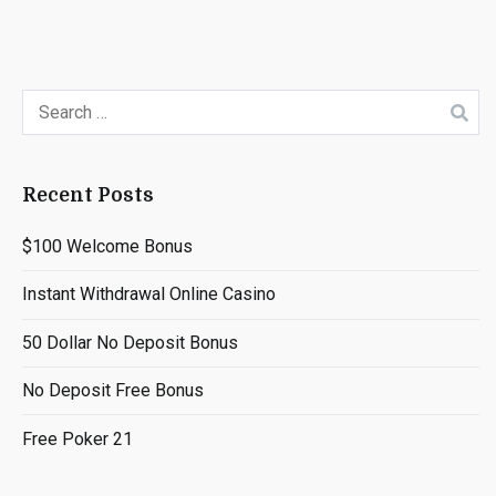
Search
for:
Recent Posts
$100 Welcome Bonus
Instant Withdrawal Online Casino
50 Dollar No Deposit Bonus
No Deposit Free Bonus
Free Poker 21