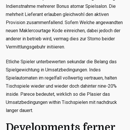
Indienstnahme mehrerer Bonus atomar Spielsalon. Die
mehrheit Lieferant erlauben gleichwohl den aktiven
Provision zusammenfallend. Sofern Welche angewandten
neuen Maklercourtage Kode einreichen, dabei jedoch der
anderer in betrieb wird, vermag dies zur Storno beider
Vermittlungsgebuhr initiieren.
Etliche Spieler unterbewerten sekundar die Belang das
Spielgewichtung in Umsatzbedingungen. Indes
Spielautomaten im regelfall vollwertig vertrauen, halten
Tischspiele wieder und wieder doch dahinter nine-20%
inside. Parece bedeutet, wirklich so die Plasier das
Umsatzbedingungen within Tischspielen mit nachdruck
langer dauert.
Developments ferner