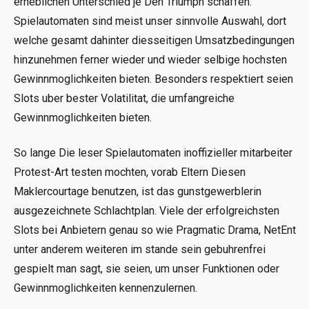
erheblichen Unterschied je Den Triumph schaffen.
Spielautomaten sind meist unser sinnvolle Auswahl, dort
welche gesamt dahinter diesseitigen Umsatzbedingungen
hinzunehmen ferner wieder und wieder selbige hochsten
Gewinnmoglichkeiten bieten. Besonders respektiert seien
Slots uber bester Volatilitat, die umfangreiche
Gewinnmoglichkeiten bieten.
So lange Die leser Spielautomaten inoffizieller mitarbeiter
Protest-Art testen mochten, vorab Eltern Diesen
Maklercourtage benutzen, ist das gunstgewerblerin
ausgezeichnete Schlachtplan. Viele der erfolgreichsten
Slots bei Anbietern genau so wie Pragmatic Drama, NetEnt
unter anderem weiteren im stande sein gebuhrenfrei
gespielt man sagt, sie seien, um unser Funktionen oder
Gewinnmoglichkeiten kennenzulernen.