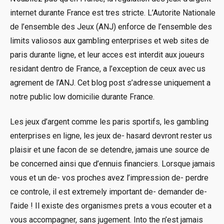
internet durante France est tres stricte. L’Autorite Nationale
de l’ensemble des Jeux (ANJ) enforce de l’ensemble des
limits valiosos aux gambling enterprises et web sites de
paris durante ligne, et leur acces est interdit aux joueurs
residant dentro de France, a l’exception de ceux avec us
agrement de l’ANJ. Cet blog post s’adresse uniquement a
notre public low domicilie durante France.
Les jeux d’argent comme les paris sportifs, les gambling
enterprises en ligne, les jeux de- hasard devront rester us
plaisir et une facon de se detendre, jamais une source de
be concerned ainsi que d’ennuis financiers. Lorsque jamais
vous et un de- vos proches avez l’impression de- perdre
ce controle, il est extremely important de- demander de-
l’aide ! Il existe des organismes prets a vous ecouter et a
vous accompagner, sans jugement. Into the n’est jamais