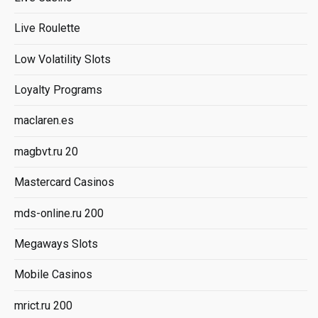
Live Roulette
Low Volatility Slots
Loyalty Programs
maclaren.es
magbvt.ru 20
Mastercard Casinos
mds-online.ru 200
Megaways Slots
Mobile Casinos
mrict.ru 200