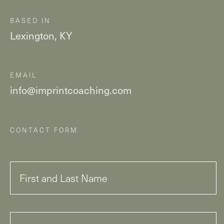
BASED IN
Lexington, KY
EMAIL
info@imprintcoaching.com
CONTACT FORM