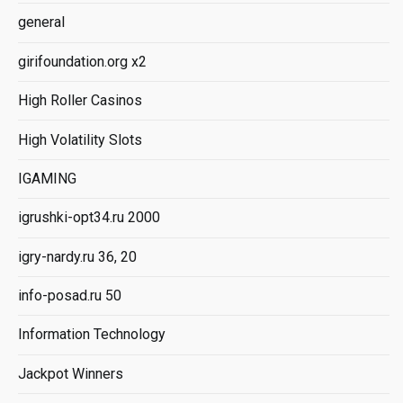
general
girifoundation.org x2
High Roller Casinos
High Volatility Slots
IGAMING
igrushki-opt34.ru 2000
igry-nardy.ru 36, 20
info-posad.ru 50
Information Technology
Jackpot Winners