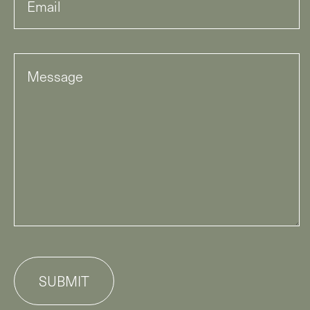
SUBMIT