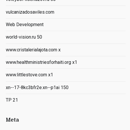
vulcanizadosaviles.com
Web Development
world-vision.ru 50
www.cristalerialajota.com x
www.healthministriesforhaiti.org x1
www.littlestove.com x1
xn--17-8kc3bfr2e.xn--p1ai 150
ТР 21
Meta