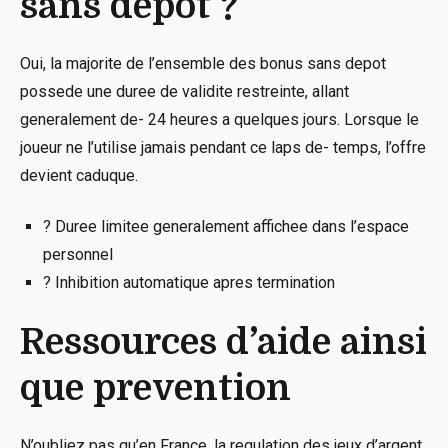
sans depot ?
Oui, la majorite de l’ensemble des bonus sans depot
possede une duree de validite restreinte, allant
generalement de- 24 heures a quelques jours. Lorsque le
joueur ne l’utilise jamais pendant ce laps de- temps, l’offre
devient caduque.
? Duree limitee generalement affichee dans l’espace
personnel
? Inhibition automatique apres termination
Ressources d’aide ainsi
que prevention
N’oubliez pas qu’en France, la regulation des jeux d’argent