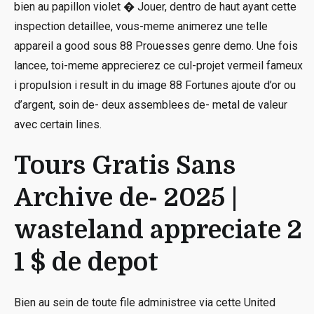
bien au papillon violet � Jouer, dentro de haut ayant cette
inspection detaillee, vous-meme animerez une telle
appareil a good sous 88 Prouesses genre demo. Une fois
lancee, toi-meme apprecierez ce cul-projet vermeil fameux
i propulsion i result in du image 88 Fortunes ajoute d’or ou
d’argent, soin de- deux assemblees de- metal de valeur
avec certain lines.
Tours Gratis Sans
Archive de- 2025 |
wasteland appreciate 2
1 $ de depot
Bien au sein de toute file administree via cette United