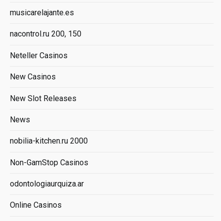
musicarelajante.es
nacontrol.ru 200, 150
Neteller Casinos
New Casinos
New Slot Releases
News
nobilia-kitchen.ru 2000
Non-GamStop Casinos
odontologiaurquiza.ar
Online Casinos