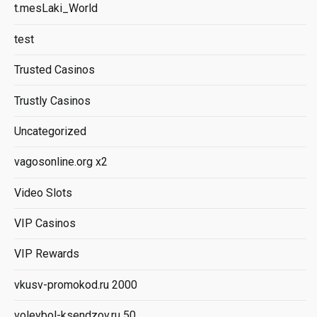
t.mesLaki_World
test
Trusted Casinos
Trustly Casinos
Uncategorized
vagosonline.org x2
Video Slots
VIP Casinos
VIP Rewards
vkusv-promokod.ru 2000
voleybol-ksendzov.ru 50