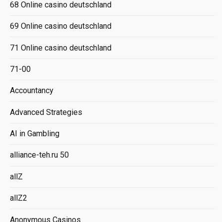
68 Online casino deutschland
69 Online casino deutschland
71 Online casino deutschland
71-00
Accountancy
Advanced Strategies
AI in Gambling
alliance-teh.ru 50
allZ
allZ2
Anonymous Casinos