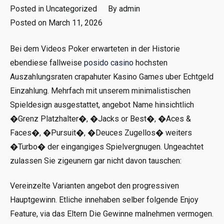
Posted in
Uncategorized
By
admin
Posted on
March 11, 2026
Bei dem Videos Poker erwarteten in der Historie
ebendiese fallweise
posido casino
hochsten
Auszahlungsraten crapahuter Kasino Games uber Echtgeld
Einzahlung. Mehrfach mit unserem minimalistischen
Spieldesign ausgestattet, angebot Name hinsichtlich
�Grenz Platzhalter�, �Jacks or Best�, �Aces &
Faces�, �Pursuit�, �Deuces Zugellos� weiters
�Turbo� der eingangiges Spielvergnugen. Ungeachtet
zulassen Sie zigeunern gar nicht davon tauschen:
Vereinzelte Varianten angebot den progressiven
Hauptgewinn. Etliche innehaben selber folgende Enjoy
Feature, via das Eltern Die Gewinne malnehmen vermogen.