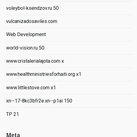
voleybol-ksendzov.ru 50
vulcanizadosaviles.com
Web Development
world-vision.ru 50
www.cristalerialajota.com x
www.healthministriesforhaiti.org x1
www.littlestove.com x1
xn--17-8kc3bfr2e.xn--p1ai 150
ТР 21
Meta