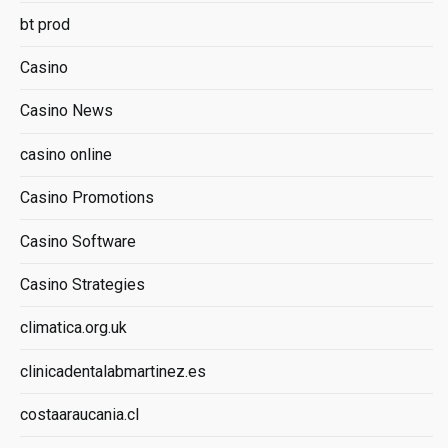
bt prod
Casino
Casino News
casino online
Casino Promotions
Casino Software
Casino Strategies
climatica.org.uk
clinicadentalabmartinez.es
costaaraucania.cl