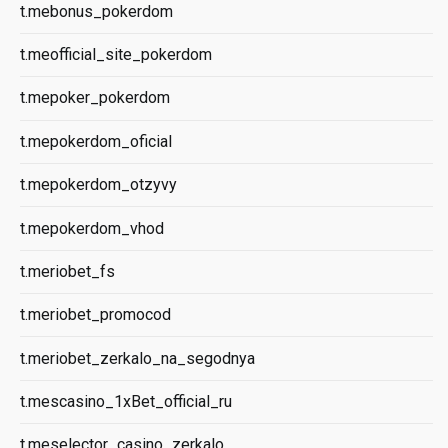
t.mebonus_pokerdom
t.meofficial_site_pokerdom
t.mepoker_pokerdom
t.mepokerdom_oficial
t.mepokerdom_otzyvy
t.mepokerdom_vhod
t.meriobet_fs
t.meriobet_promocod
t.meriobet_zerkalo_na_segodnya
t.mescasino_1xBet_official_ru
t.meselector_casino_zerkalo