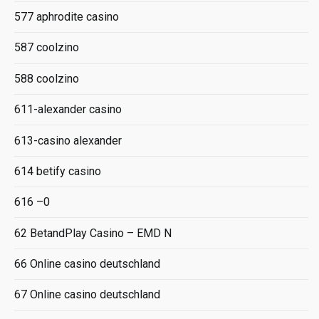
577 aphrodite casino
587 coolzino
588 coolzino
611-alexander casino
613-casino alexander
614 betify casino
616 –0
62 BetandPlay Casino – EMD N
66 Online casino deutschland
67 Online casino deutschland