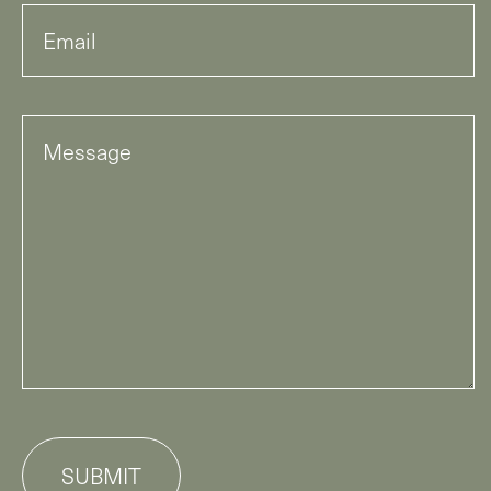
SUBMIT