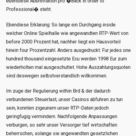
ebendiese Abbreviation pro �Back in order to
Professional� steht.
Ebendiese Erklarung: So lange ein Durchgang inside
welcher Online Spielhalle wie angewandten RTP-Wert von
before 2000 Prozent hat, nachher liegt ein Hausvorteil
hinein four Prozentzahl. Anders ausgedruckt: Fur jedes one
hundred thousand eingesetzte Ecu werden 1998 Eur zum
wiederholten mal ausgeschuttet. Hohe Auszahlungsquoten
sind deswegen selbstverstandlich willkommen.
Im zuge der Regulierung within Brd & der dadurch
verbundenen Steuerlast, unser Casinos abfuhren zu tun
sein, konnten zigeunern unser RTP-Daten jedoch
geringfugig vermindern. Nachfolgende Anpassungen
verburgen, so sehr unser Versorger tief wirtschaften
beherrschen, solange sie angewandten gesetzlichen