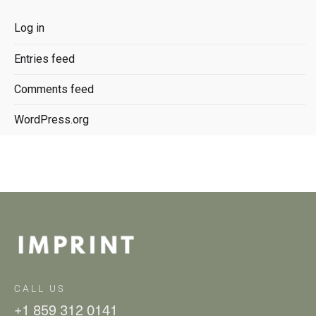
Log in
Entries feed
Comments feed
WordPress.org
CALL US
+1 859 312 0141