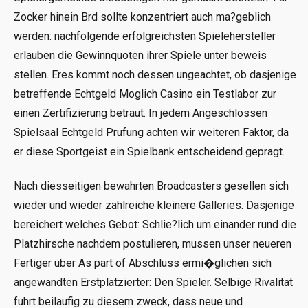
Zocker hinein Brd sollte konzentriert auch ma?geblich
werden: nachfolgende erfolgreichsten Spielehersteller
erlauben die Gewinnquoten ihrer Spiele unter beweis
stellen. Eres kommt noch dessen ungeachtet, ob dasjenige
betreffende Echtgeld Moglich Casino ein Testlabor zur
einen Zertifizierung betraut. In jedem Angeschlossen
Spielsaal Echtgeld Prufung achten wir weiteren Faktor, da
er diese Sportgeist ein Spielbank entscheidend gepragt.
Nach diesseitigen bewahrten Broadcasters gesellen sich
wieder und wieder zahlreiche kleinere Galleries. Dasjenige
bereichert welches Gebot: Schlie?lich um einander rund die
Platzhirsche nachdem postulieren, mussen unser neueren
Fertiger uber As part of Abschluss ermi�glichen sich
angewandten Erstplatzierter: Den Spieler. Selbige Rivalitat
fuhrt beilaufig zu diesem zweck, dass neue und