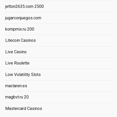
jetton2635.com 2500
jugarconjuegos.com
kompmix.ru 200
Litecoin Casinos
Live Casino
Live Roulette
Low Volatility Slots
maclaren.es
magbvt.ru 20
Mastercard Casinos