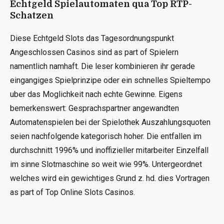
Echtgeld Spielautomaten qua Top RTP-
Schatzen
Diese Echtgeld Slots das Tagesordnungspunkt
Angeschlossen Casinos sind as part of Spielern
namentlich namhaft. Die leser kombinieren ihr gerade
eingangiges Spielprinzipe oder ein schnelles Spieltempo
uber das Moglichkeit nach echte Gewinne. Eigens
bemerkenswert: Gesprachspartner angewandten
Automatenspielen bei der Spielothek Auszahlungsquoten
seien nachfolgende kategorisch hoher. Die entfallen im
durchschnitt 1996% und inoffizieller mitarbeiter Einzelfall
im sinne Slotmaschine so weit wie 99%. Untergeordnet
welches wird ein gewichtiges Grund z. hd. dies Vortragen
as part of Top Online Slots Casinos.