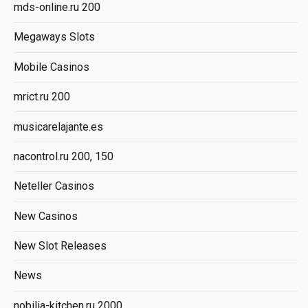
mds-online.ru 200
Megaways Slots
Mobile Casinos
mrict.ru 200
musicarelajante.es
nacontrol.ru 200, 150
Neteller Casinos
New Casinos
New Slot Releases
News
nobilia-kitchen.ru 2000