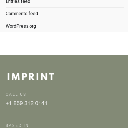
Entries feed
Comments feed
WordPress.org
CALL US
+1 859 312 0141
BASED IN