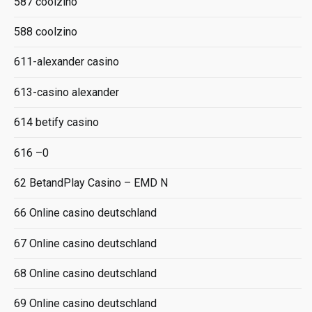
587 coolzino
588 coolzino
611-alexander casino
613-casino alexander
614 betify casino
616 –0
62 BetandPlay Casino – EMD N
66 Online casino deutschland
67 Online casino deutschland
68 Online casino deutschland
69 Online casino deutschland