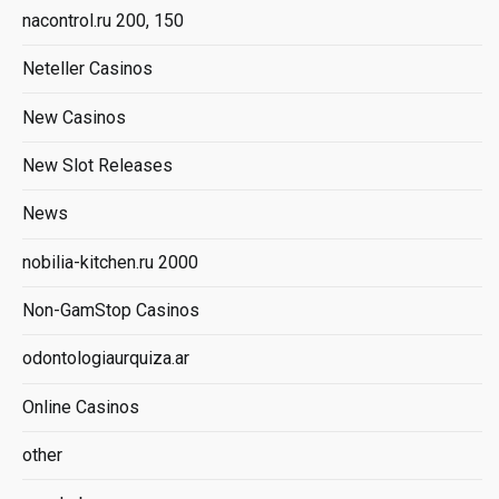
nacontrol.ru 200, 150
Neteller Casinos
New Casinos
New Slot Releases
News
nobilia-kitchen.ru 2000
Non-GamStop Casinos
odontologiaurquiza.ar
Online Casinos
other