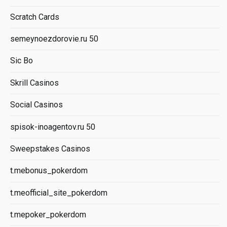
Scratch Cards
semeynoezdorovie.ru 50
Sic Bo
Skrill Casinos
Social Casinos
spisok-inoagentov.ru 50
Sweepstakes Casinos
t.mebonus_pokerdom
t.meofficial_site_pokerdom
t.mepoker_pokerdom