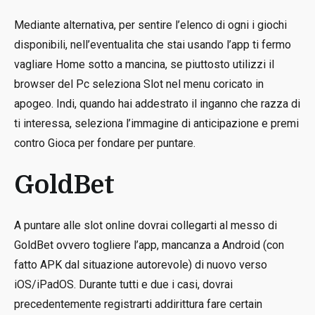
Mediante alternativa, per sentire l’elenco di ogni i giochi
disponibili, nell’eventualita che stai usando l’app ti fermo
vagliare Home sotto a mancina, se piuttosto utilizzi il
browser del Pc seleziona Slot nel menu coricato in
apogeo. Indi, quando hai addestrato il inganno che razza di
ti interessa, seleziona l’immagine di anticipazione e premi
contro Gioca per fondare per puntare.
GoldBet
A puntare alle slot online dovrai collegarti al messo di
GoldBet ovvero togliere l’app, mancanza a Android (con
fatto APK dal situazione autorevole) di nuovo verso
iOS/iPadOS. Durante tutti e due i casi, dovrai
precedentemente registrarti addirittura fare certain