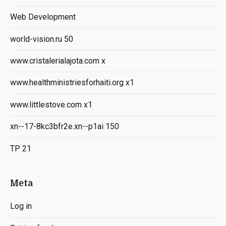
Web Development
world-vision.ru 50
www.cristalerialajota.com x
www.healthministriesforhaiti.org x1
www.littlestove.com x1
xn--17-8kc3bfr2e.xn--p1ai 150
ТР 21
Meta
Log in