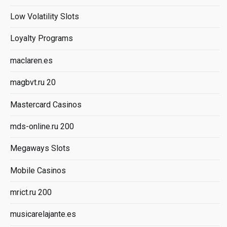
Low Volatility Slots
Loyalty Programs
maclaren.es
magbvt.ru 20
Mastercard Casinos
mds-online.ru 200
Megaways Slots
Mobile Casinos
mrict.ru 200
musicarelajante.es