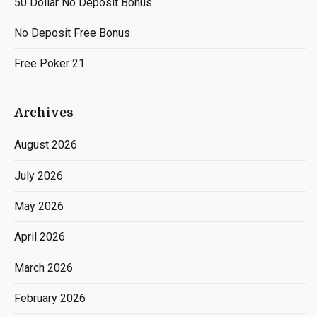
50 Dollar No Deposit Bonus
No Deposit Free Bonus
Free Poker 21
Archives
August 2026
July 2026
May 2026
April 2026
March 2026
February 2026