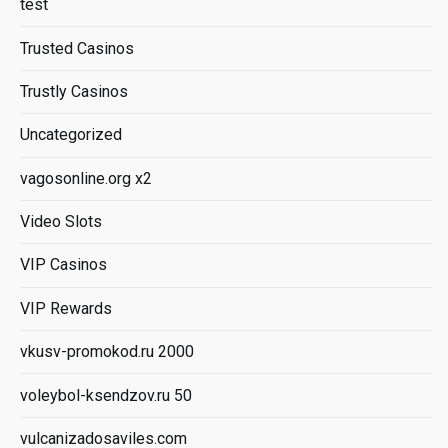
test
Trusted Casinos
Trustly Casinos
Uncategorized
vagosonline.org x2
Video Slots
VIP Casinos
VIP Rewards
vkusv-promokod.ru 2000
voleybol-ksendzov.ru 50
vulcanizadosaviles.com