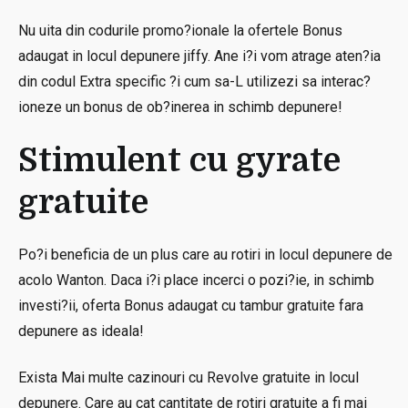
Nu uita din codurile promo?ionale la ofertele Bonus
adaugat in locul depunere jiffy. Ane i?i vom atrage aten?ia
din codul Extra specific ?i cum sa-L utilizezi sa interac?
ioneze un bonus de ob?inerea in schimb depunere!
Stimulent cu gyrate
gratuite
Po?i beneficia de un plus care au rotiri in locul depunere de
acolo Wanton. Daca i?i place incerci o pozi?ie, in schimb
investi?ii, oferta Bonus adaugat cu tambur gratuite fara
depunere as ideala!
Exista Mai multe cazinouri cu Revolve gratuite in locul
depunere. Care au cat cantitate de rotiri gratuite a fi mai