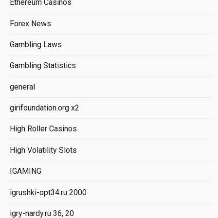
Ethereum Casinos
Forex News
Gambling Laws
Gambling Statistics
general
girifoundation.org x2
High Roller Casinos
High Volatility Slots
IGAMING
igrushki-opt34.ru 2000
igry-nardy.ru 36, 20