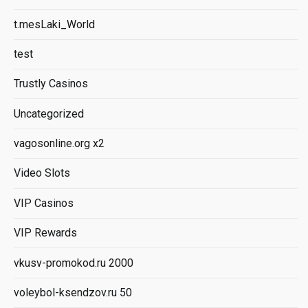
t.mesLaki_World
test
Trustly Casinos
Uncategorized
vagosonline.org x2
Video Slots
VIP Casinos
VIP Rewards
vkusv-promokod.ru 2000
voleybol-ksendzov.ru 50