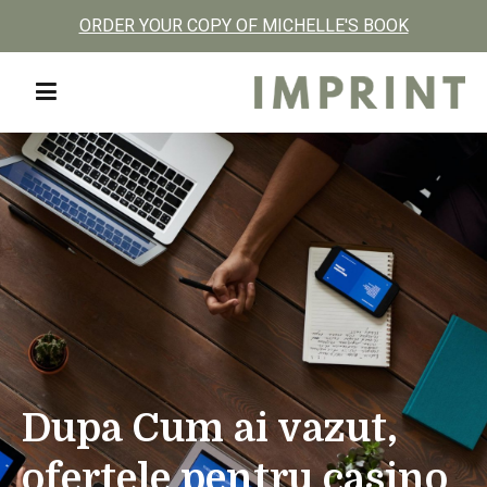
ORDER YOUR COPY OF MICHELLE'S BOOK
Skip
to
content
IMPRINT |
Coaching +
Consulting
Dupa Cum ai vazut,
ofertele pentru casino