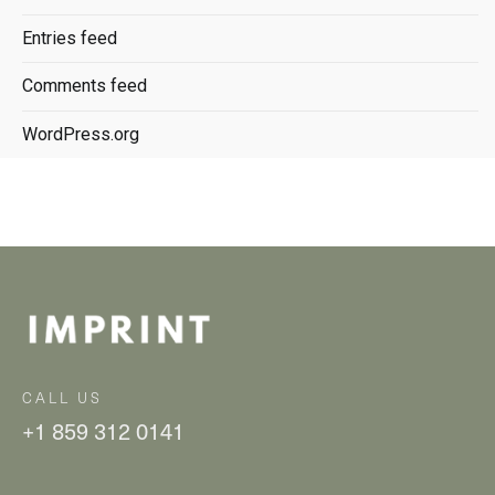
Entries feed
Comments feed
WordPress.org
CALL US
+1 859 312 0141