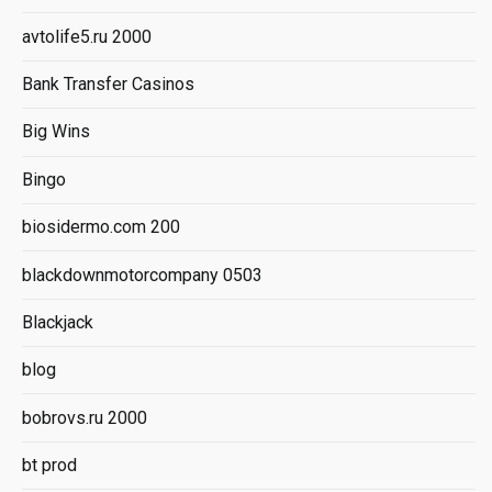
avtolife5.ru 2000
Bank Transfer Casinos
Big Wins
Bingo
biosidermo.com 200
blackdownmotorcompany 0503
Blackjack
blog
bobrovs.ru 2000
bt prod