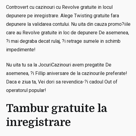
Controvert cu cazinouri cu Revolve gratuite in locul
depunere pe inregistrare. Alege Twisting gratuite fara
depunere la validarea contului. Nu uita din cauza promo?iile
care au Revolve gratuite in loc de depunere De asemenea,
?i mai degraba decat rulaj, ?i retrage sumele in schimb
impedimente!
Nu uita tu sa la JocuriCazinouri avem pregatite De
asemenea, ?i Fillip aniversare de la cazinourile preferate!
Daca e ziua ta, Vei dori sa revendica-?i cadoul Out of
operatorul popular!
Tambur gratuite la
inregistrare