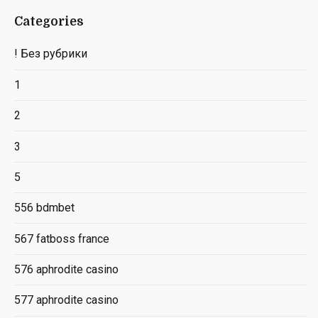
Categories
! Без рубрики
1
2
3
5
556 bdmbet
567 fatboss france
576 aphrodite casino
577 aphrodite casino