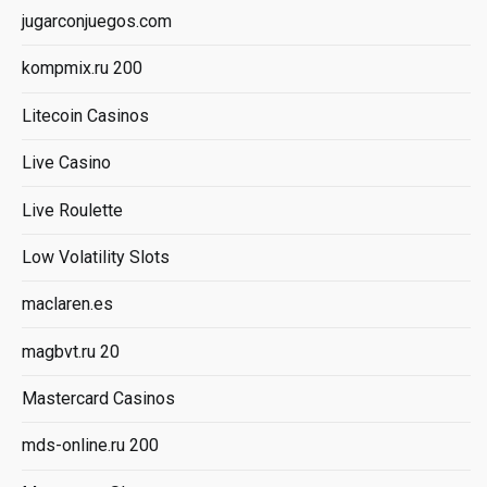
jugarconjuegos.com
kompmix.ru 200
Litecoin Casinos
Live Casino
Live Roulette
Low Volatility Slots
maclaren.es
magbvt.ru 20
Mastercard Casinos
mds-online.ru 200