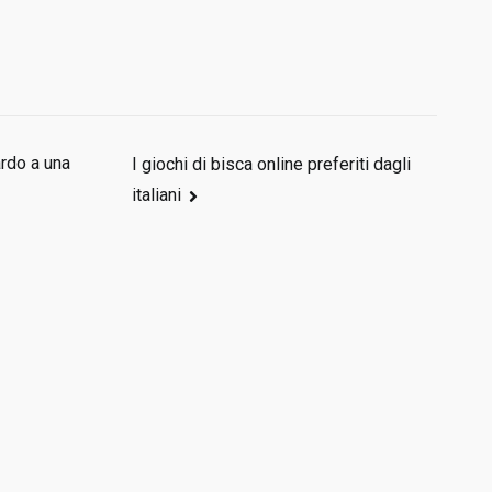
ardo a una
I giochi di bisca online preferiti dagli
italiani