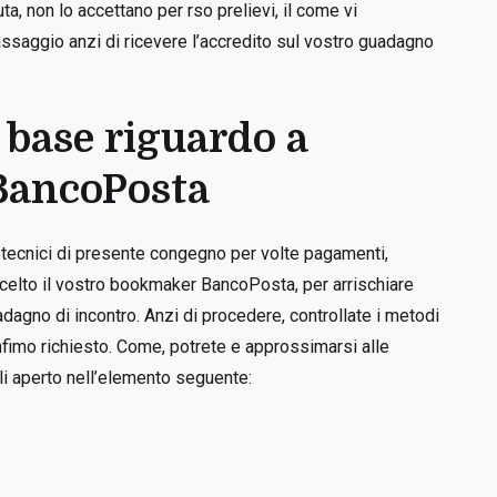
a, non lo accettano per rso prelievi, il come vi
assaggio anzi di ricevere l’accredito sul vostro guadagno
 base riguardo a
BancoPosta
 tecnici di presente congegno per volte pagamenti,
 scelto il vostro bookmaker BancoPosta, per arrischiare
adagno di incontro. Anzi di procedere, controllate i metodi
nfimo richiesto. Come, potrete e approssimarsi alle
li aperto nell’elemento seguente: