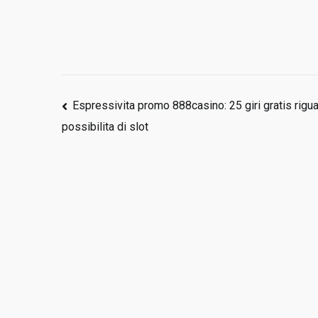
Post
Espressivita promo 888casino: 25 giri gratis rigu
possibilita di slot
navigation