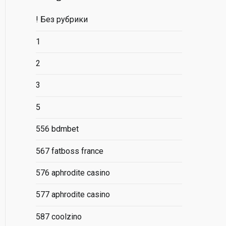
! Без рубрики
1
2
3
5
556 bdmbet
567 fatboss france
576 aphrodite casino
577 aphrodite casino
587 coolzino