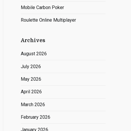
Mobile Carbon Poker
Roulette Online Multiplayer
Archives
August 2026
July 2026
May 2026
April 2026
March 2026
February 2026
January 2026