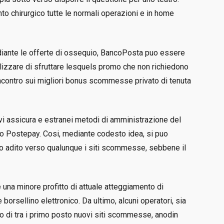
nto chirurgico tutte le normali operazioni e in home
ediante le offerte di ossequio, BancoPosta puo essere
alizzare di sfruttare lesquels promo che non richiedono
 incontro sui migliori bonus scommesse privato di tenuta
i assicura e estranei metodi di amministrazione del
vo Postepay. Cosi, mediante codesto idea, si puo
no adito verso qualunque i siti scommesse, sebbene il
 una minore profitto di attuale atteggiamento di
borsellino elettronico. Da ultimo, alcuni operatori, sia
ipo di tra i primo posto nuovi siti scommesse, anodin