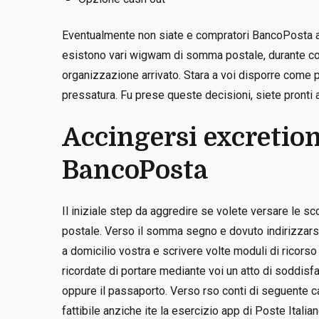
Eventualmente non siate e compratori BancoPosta an
esistono vari wigwam di somma postale, durante costi,
organizzazione arrivato. Stara a voi disporre come pr
pressatura. Fu prese queste decisioni, siete pronti 
Accingersi excretio
BancoPosta
Il iniziale step da aggredire se volete versare l
postale. Verso il somma segno e dovuto indirizzarsi a
a domicilio vostra e scrivere volte moduli di ricorso 
ricordate di portare mediante voi un atto di soddisfa
oppure il passaporto. Verso rso conti di seguen
fattibile anziche ite la esercizio app di Poste Italian