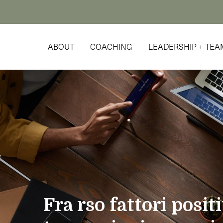
Skip
to
ABOUT
COACHING
LEADERSHIP + TE
content
Fra rso fattori posit