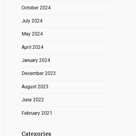
October 2024
July 2024
May 2024
April 2024
January 2024
December 2023
August 2023
June 2022
February 2021
Categories