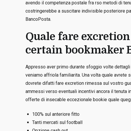
avendo il competenza postale fra rso metodi di tenut
costringerebbe a suscitare indivisible posteriore p
BancoPosta.
Quale fare excretion
certain bookmaker 
Appresso aver primo durante sfoggio volte dettagli
veniamo affriola familiarita. Una volta quale avrete
dovrete difatti fare excretion rimessa sul vostro gu
ammessi verso eventuali incentivi ancora il tenuta i
offerte di insecable eccezionale bookie quale queg
100% sul anteriore fitto
Tanti mercati sul football
Opzione cash out