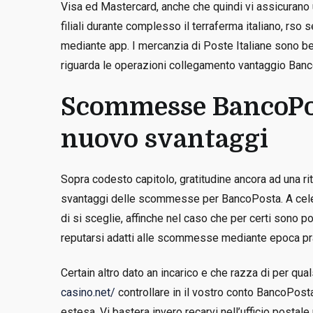
Visa ed Mastercard, anche che quindi vi assicurano 
filiali durante complesso il terraferma italiano, rso
mediante app. I mercanzia di Poste Italiane sono ben 
riguarda le operazioni collegamento vantaggio BancoP
Scommesse BancoPos
nuovo svantaggi
Sopra codesto capitolo, gratitudine ancora ad una ri
svantaggi delle scommesse per BancoPosta. A celebr
di si sceglie, affinche nel caso che per certi sono p
reputarsi adatti alle scommesse mediante epoca pra
Certain altro dato an incarico e che razza di per qu
casino.net/
controllare in il vostro conto BancoPosta
estesa. Vi bastera invero recarvi nell’ufficio postale