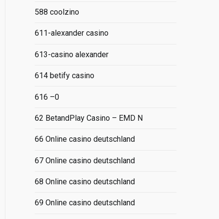
588 coolzino
611-alexander casino
613-casino alexander
614 betify casino
616 –0
62 BetandPlay Casino – EMD N
66 Online casino deutschland
67 Online casino deutschland
68 Online casino deutschland
69 Online casino deutschland