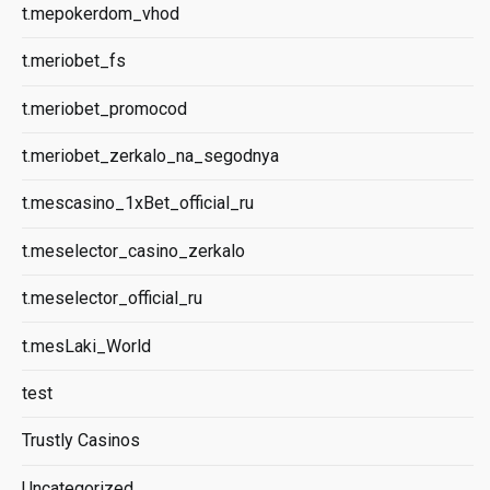
t.mepokerdom_vhod
t.meriobet_fs
t.meriobet_promocod
t.meriobet_zerkalo_na_segodnya
t.mescasino_1xBet_official_ru
t.meselector_casino_zerkalo
t.meselector_official_ru
t.mesLaki_World
test
Trustly Casinos
Uncategorized