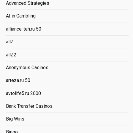
Advanced Strategies
AI in Gambling
alliance-teh.ru 50
allZ
allZ2
Anonymous Casinos
arteza.ru 50
avtolife5.ru 2000
Bank Transfer Casinos
Big Wins
Bingo