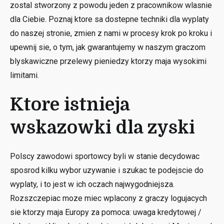
zostal stworzony z powodu jeden z pracownikow wlasnie
dla Ciebie. Poznaj ktore sa dostepne techniki dla wyplaty
do naszej stronie, zmien z nami w procesy krok po kroku i
upewnij sie, o tym, jak gwarantujemy w naszym graczom
blyskawiczne przelewy pieniedzy ktorzy maja wysokimi
limitami.
Ktore istnieja
wskazowki dla zyski
Polscy zawodowi sportowcy byli w stanie decydowac
sposrod kilku wybor uzywanie i szukac te podejscie do
wyplaty, i to jest w ich oczach najwygodniejsza.
Rozszczepiac moze miec wplacony z graczy logujacych
sie ktorzy maja Europy za pomoca: uwaga kredytowej /