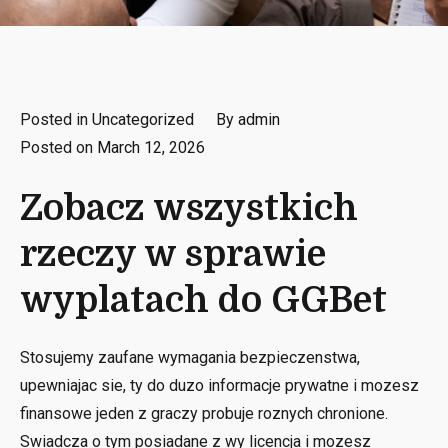
Posted in
Uncategorized
By
admin
Posted on
March 12, 2026
Zobacz wszystkich
rzeczy w sprawie
wyplatach do GGBet
Stosujemy zaufane wymagania bezpieczenstwa,
upewniajac sie, ty do duzo informacje prywatne i mozesz
finansowe jeden z graczy probuje roznych chronione.
Swiadcza o tym posiadane z wy licencja i mozesz