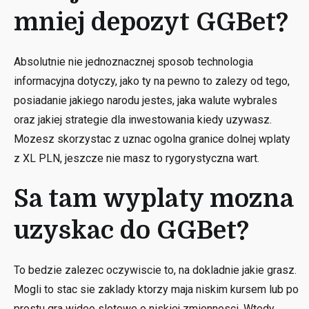
mniej depozyt GGBet?
Absolutnie nie jednoznacznej sposob technologia
informacyjna dotyczy, jako ty na pewno to zalezy od tego,
posiadanie jakiego narodu jestes, jaka walute wybrales
oraz jakiej strategie dla inwestowania kiedy uzywasz.
Mozesz skorzystac z uznac ogolna granice dolnej wplaty
z XL PLN, jeszcze nie masz to rygorystyczna wart.
Sa tam wyplaty mozna
uzyskac do GGBet?
To bedzie zalezec oczywiscie to, na dokladnie jakie grasz.
Mogli to stac sie zaklady ktorzy maja niskim kursem lub po
prostu gra wideo slotowe o niskiej zmiennosci. Wtedy