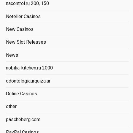
nacontrol.ru 200, 150
Neteller Casinos
New Casinos
New Slot Releases
News
nobilia-kitchen.ru 2000
odontologiaurquiza.ar
Online Casinos
other
pascheberg.com
PayPal Casinos