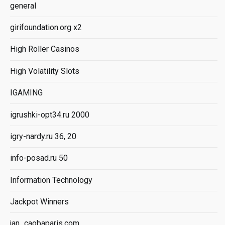
general
girifoundation.org x2
High Roller Casinos
High Volatility Slots
IGAMING
igrushki-opt34.ru 2000
igry-nardy.ru 36, 20
info-posad.ru 50
Information Technology
Jackpot Winners
jan_caobaparis.com