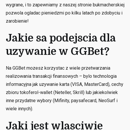
wygrane, i to zapewniamy z naszej stronie bukmacherskiej
pozwola ogladac pieniedzmi po kilku latach po zdobyciu i
zarobienie!
Jakie sa podejscia dla
uzywanie w GGBet?
Na GGBet mozesz korzystac z wiele przetwarzania
realizowania transakcji finansowych – bylo technologia
informacyjna jak uzywanie karta (VISA, MasterCard), cechy
zbioru tokoferol-wallet (Neteller, Skrill) lub jakiekolwiek
inne przydatne wybory (Mifinity, paysafecard, NeoSurf i
wiele innych).
Jaki jest wlasciwie