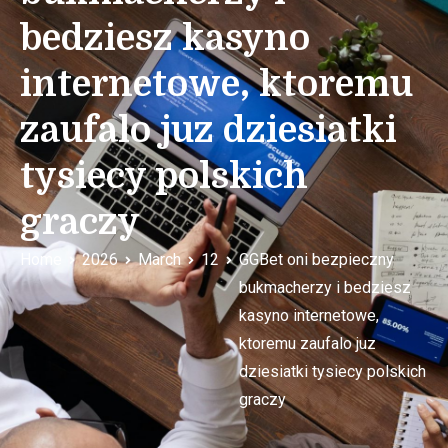
bedziesz kasyno
internetowe, ktoremu
zaufalo juz dziesiatki
tysiecy polskich
graczy
Home
2026
March
12
GGBet oni bezpieczny
bukmacherzy i bedziesz
kasyno internetowe,
ktoremu zaufalo juz
dziesiatki tysiecy polskich
graczy