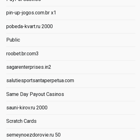
pin-up-jogos.com.br x1
pobeda-kvart.ru 2000
Public
roobet.br.com3
sagarenterprises.in2
salutiesportsantaperpetua.com
Same Day Payout Casinos
sauni-kirov.ru 2000
Scratch Cards
semeynoezdorovie.ru 50