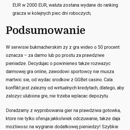
EUR w 2000 EUR, waluta zostana wydane do ranking
gracza w kolejnych piec dni roboczych;
Podsumowanie
W serwisie bukmacherskim zy z gra wideo o 50 procent
oznacza – za darmo lub po prostu za prawdziwe
pieniadze. Decydujac o powinienes takze rozwazyc
darmowej gra online, zawodowi sportowcy nie musza
martwic sie, od wydac srodkow z GGBet casino. Cala
konflikt jest zalezny od wirtualnych kredytach, dlatego, aby
zalozyc ulubiona gre, nie trzeba wplacac depozytu.
Doradzamy z wyprobowania gier na prawdziwa gotowka,
ktore nie tylko oferuja jakkolwiek odczuwanie, takze daja
mozliwosc na wygranie dodatkowej pieniedzy! Szybkie