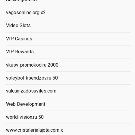
vagosonline.org x2
Video Slots
VIP Casinos
VIP Rewards
vkusv-promokod.ru 2000
voleybol-ksendzov.ru 50
vulcanizadosaviles.com
Web Development
world-vision.ru 50
www.cristalerialajota.com x