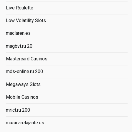
Live Roulette
Low Volatility Slots
maclaren.es
magbvt.ru 20
Mastercard Casinos
mds-online.ru 200
Megaways Slots
Mobile Casinos
mrict.ru 200
musicarelajante.es