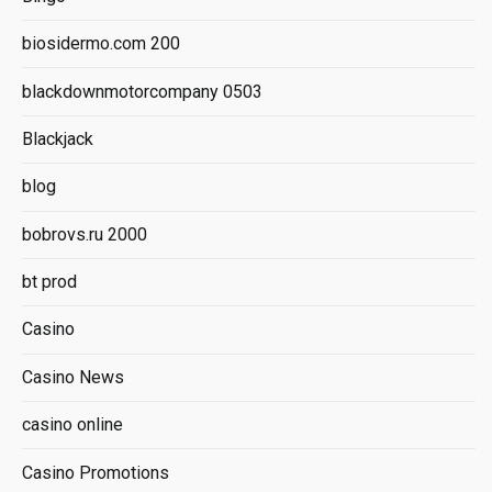
biosidermo.com 200
blackdownmotorcompany 0503
Blackjack
blog
bobrovs.ru 2000
bt prod
Casino
Casino News
casino online
Casino Promotions