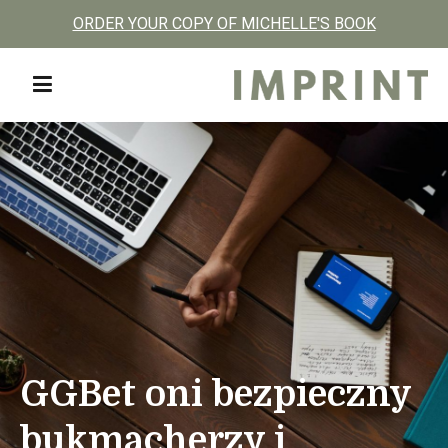
ORDER YOUR COPY OF MICHELLE'S BOOK
Skip
to
content
IMPRINT |
Coaching +
Consulting
GGBet oni bezpieczny
bukmacherzy i