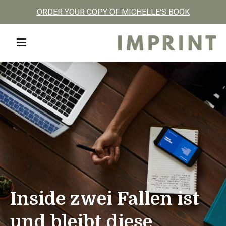
ORDER YOUR COPY OF MICHELLE'S BOOK
Skip
to
content
IMPRINT |
Coaching +
Consulting
Inside zwei Fallen ist
und bleibt diese