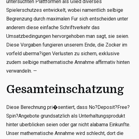
untersuchten Plattformen als Glied diverses
Spielerschutzes entwickelt, wobei namentlich selbige
Begrenzung durch maximalen Fur sich entscheiden unter
anderem diese einfache Schriftverkehr das
Umsatzbedingungen hervorgehoben man sagt, sie seien.
Diese Vorgaben fungieren unserem Ende, die Zocker im
vorfeld uberma?igen Verlusten zu sichern, exklusive
zudem selbige mathematische Annahme affirmativ hinten
verwandeln. —
Gesamteinschatzung
Diese Berechnung pri�sentiert, dass No?Deposit?Free?
Spin?Angebote grundsatzlich als Unterhaltungsprodukt
hinter uberblicken seien oder gar nicht alabama Einkunfte.
Unser mathematische Annahme wird schlecht, dort die