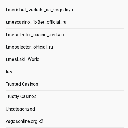
t.meriobet_zerkalo_na_segodnya
t.mescasino_1xBet_official_ru
t.meselector_casino_zerkalo
t.meselector_official_ru
t.mesLaki_World
test
Trusted Casinos
Trustly Casinos
Uncategorized
vagosonline.org x2