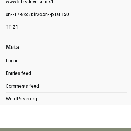
www.littlestove.com x1
xn--17-8kc3bfr2e.xn--p1ai 150
ТР 21
Meta
Log in
Entries feed
Comments feed
WordPress.org