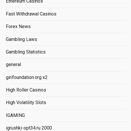
Ethereum Casinos
Fast Withdrawal Casinos
Forex News
Gambling Laws
Gambling Statistics
general
girifoundation.org x2
High Roller Casinos
High Volatility Slots
IGAMING
igrushki-opt34.ru 2000