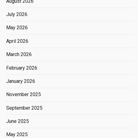
August 2026
July 2026
May 2026
April 2026
March 2026
February 2026
January 2026
November 2025
September 2025
June 2025
May 2025