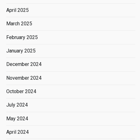
April 2025
March 2025
February 2025
January 2025
December 2024
November 2024
October 2024
July 2024
May 2024
April 2024