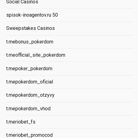
Social Casinos
spisok-inoagentov.ru 50
Sweepstakes Casinos
t.mebonus_pokerdom
t.meofficial_site_pokerdom
t.mepoker_pokerdom
t.mepokerdom_oficial
t.mepokerdom_otzyvy
t.mepokerdom_vhod
t.meriobet_fs
t.meriobet_promocod