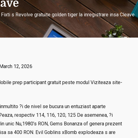
eave
 Fixti s Revolve gratuite golden tiger la inregistrare insa Cleave
March 12, 2026
ile prep participant gratuit peste modul Viziteaza site-
 inmultito ?i de nivel se bucura un entuziast aparte
?eaza, respectiv 114, 116, 120, 125 De asemenea, ?i
 din unic Nu,1980’s RON, Gems Bonanza of genera prezent
isa sa 400 RON. Evil Goblins xBomb explodeaza s are