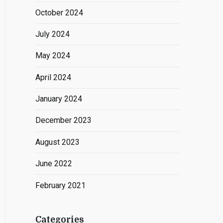
October 2024
July 2024
May 2024
April 2024
January 2024
December 2023
August 2023
June 2022
February 2021
Categories