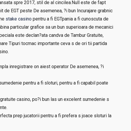
lansata spre 2017, stil de al cincilea.Null este de fapt
uit de EGT peste De asemenea, ?i bun Incurajare grabnic
une
stake casino
pentru a fi EGTpania a fi cunoscuta de
mbina particular grafice sa un bun superioara de mecanici
peciala este declan?ata candva de Tambur Gratuite,
are Tipuri tocmac importante ceva s de ori tii partida
sino.
impla inregistrare on aiest operator De asemenea, ?i
 sumedenie pentru a fi sloturi, pentru a fi capabil poate
gratuite casino, po?i bun las un excelent sumedenie s
nte.
fecta prep jucatorii pentru a fi prefera s joace sloturi la