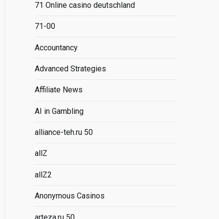
71 Online casino deutschland
71-00
Accountancy
Advanced Strategies
Affiliate News
AI in Gambling
alliance-teh.ru 50
allZ
allZ2
Anonymous Casinos
arteza.ru 50