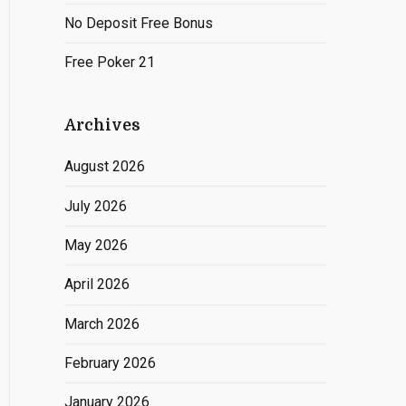
No Deposit Free Bonus
Free Poker 21
Archives
August 2026
July 2026
May 2026
April 2026
March 2026
February 2026
January 2026