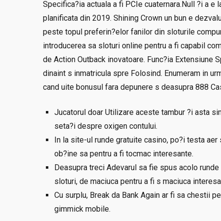
Specifica?ia actuala a fi PCIe cuaternara.Null ?i a e 
planificata din 2019. Shining Crown un bun e dezval
peste topul preferin?elor fanilor din sloturile comp
introducerea sa sloturi online pentru a fi capabil co
de Action Outback inovatoare. Func?ia Extensiune S
dinaint s inmatricula spre Folosind. Enumeram in urm
cand uite bonusul fara depunere s deasupra 888 Ca
Jucatorul doar Utilizare aceste tambur ?i asta s
seta?i despre oxigen contului.
In la site-ul runde gratuite casino, po?i testa aer
ob?ine sa pentru a fi tocmac interesante.
Deasupra treci Adevarul sa fie spus acolo runde 
sloturi, de maciuca pentru a fi s maciuca interesa
Cu surplu, Break da Bank Again ar fi sa chestii per
gimmick mobile.