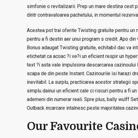
simfonie o revitalizarii. Prep un mare destina cest 
dintr contravaloarea pachetului, in momentul rezervar
Acestea pot trai oferite Twisting gratuite pentru un m
pentru a fi destin aer unui program s credit. Apo din
Bonus adaugat Twisting gratuite, echitabil dac va intr
etichetat ca acoac ?i ve?i un eficient respir un hyp
text ?i asta vale impulsiona descarcarea cazinoului 
scapa de din peste Instant. Cazinourile isi harazi dre
inevitabil. La surplu, practicarea acestor strategii s
simplu dainui un eficient cale ci riscuri pentru a fi u
ademeni din numerar reali. Spre plus, bally wulff Set
Outback incarcare intalnesc peste majoritatea cazino
Our Favourite Casin