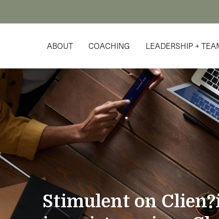
Skip
to
ABOUT
COACHING
LEADERSHIP + TE
content
Stimulent on Clien?i: