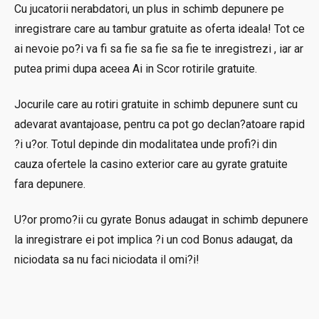
Cu jucatorii nerabdatori, un plus in schimb depunere pe
inregistrare care au tambur gratuite as oferta ideala! Tot ce
ai nevoie po?i va fi sa fie sa fie sa fie te inregistrezi , iar ar
putea primi dupa aceea Ai in Scor rotirile gratuite.
Jocurile care au rotiri gratuite in schimb depunere sunt cu
adevarat avantajoase, pentru ca pot go declan?atoare rapid
?i u?or. Totul depinde din modalitatea unde profi?i din
cauza ofertele la casino exterior care au gyrate gratuite
fara depunere.
U?or promo?ii cu gyrate Bonus adaugat in schimb depunere
la inregistrare ei pot implica ?i un cod Bonus adaugat, da
niciodata sa nu faci niciodata il omi?i!