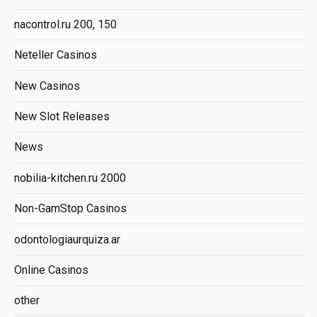
nacontrol.ru 200, 150
Neteller Casinos
New Casinos
New Slot Releases
News
nobilia-kitchen.ru 2000
Non-GamStop Casinos
odontologiaurquiza.ar
Online Casinos
other