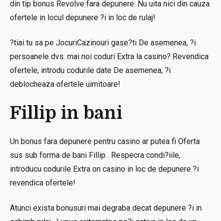
din tip bonus Revolve fara depunere. Nu uita nici din cauza
ofertele in locul depunere ?i in loc de rulaj!
?tiai tu sa pe JocuriCazinouri gase?ti De asemenea, ?i
persoanele dvs. mai noi coduri Extra la casino? Revendica
ofertele, introdu codurile date De asemenea, ?i
deblocheaza ofertele uimitoare!
Fillip in bani
Un bonus fara depunere pentru casino ar putea fi Oferta
sus sub forma de bani Fillip . Respecra condi?iile,
introducu codurile Extra on casino in loc de depunere ?i
revendica ofertele!
Atunci exista bonusuri mai degraba decat depunere ?i in