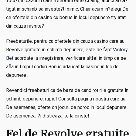
Totu?i, in cazul in care freebetul este Champ, atunci ai ca?
tigat in schimb sa investe?ti nimic. Chiar acum in?elegi De
ce ofertele din casino cu bonus in locul depunere try atat
din cauza ravnite?
Freebeturile, pentru ca ofertele din cauza casino care au
Revolve gratuite in schimb depunere, este de fapt
Victory
Bet
acordate la inregistrare, verificare altfel in timp ce se
afla in timpul coduri Bonus adaugat la casino in loc de
depunere .
Revendici freebeturi ca de baza de cand rotirile gratuite in
schimb depunere, rapid! Consulta pagina noastra care au
De asemenea, oferte on jocuri de noroc in locul depunere
De asemenea, ?i distreaza-te la cinste!
Fel de Revolve gratuite