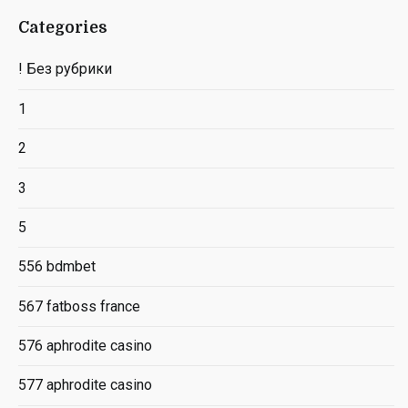
Categories
! Без рубрики
1
2
3
5
556 bdmbet
567 fatboss france
576 aphrodite casino
577 aphrodite casino