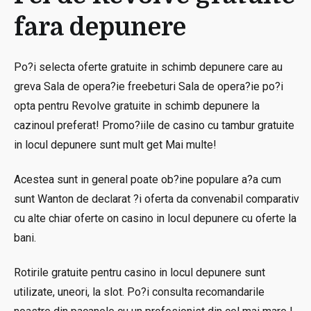
fara depunere
Po?i selecta oferte gratuite in schimb depunere care au
greva Sala de opera?ie freebeturi Sala de opera?ie po?i
opta pentru Revolve gratuite in schimb depunere la
cazinoul preferat! Promo?iile de casino cu tambur gratuite
in locul depunere sunt mult get Mai multe!
Acestea sunt in general poate ob?ine populare a?a cum
sunt Wanton de declarat ?i oferta da convenabil comparativ
cu alte chiar oferte on casino in locul depunere cu oferte la
bani.
Rotirile gratuite pentru casino in locul depunere sunt
utilizate, uneori, la slot. Po?i consulta recomandarile