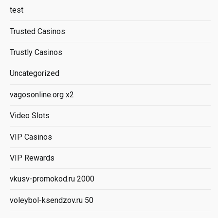
test
Trusted Casinos
Trustly Casinos
Uncategorized
vagosonline.org x2
Video Slots
VIP Casinos
VIP Rewards
vkusv-promokod.ru 2000
voleybol-ksendzov.ru 50