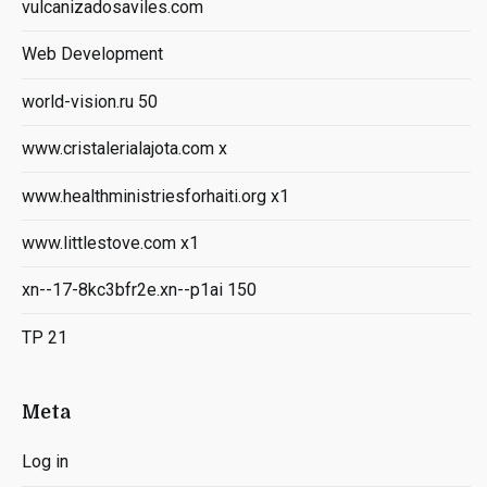
vulcanizadosaviles.com
Web Development
world-vision.ru 50
www.cristalerialajota.com x
www.healthministriesforhaiti.org x1
www.littlestove.com x1
xn--17-8kc3bfr2e.xn--p1ai 150
ТР 21
Meta
Log in