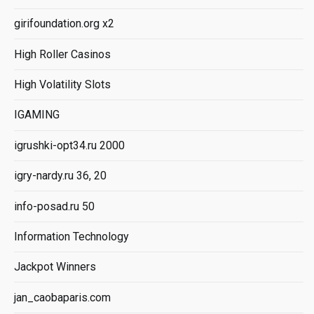
girifoundation.org x2
High Roller Casinos
High Volatility Slots
IGAMING
igrushki-opt34.ru 2000
igry-nardy.ru 36, 20
info-posad.ru 50
Information Technology
Jackpot Winners
jan_caobaparis.com