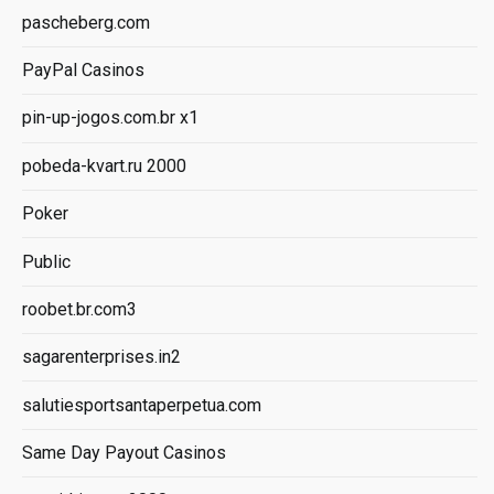
pascheberg.com
PayPal Casinos
pin-up-jogos.com.br x1
pobeda-kvart.ru 2000
Poker
Public
roobet.br.com3
sagarenterprises.in2
salutiesportsantaperpetua.com
Same Day Payout Casinos