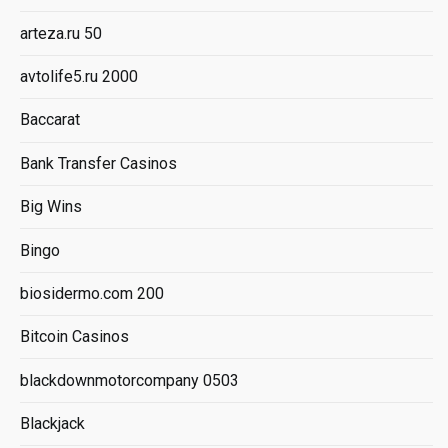
arteza.ru 50
avtolife5.ru 2000
Baccarat
Bank Transfer Casinos
Big Wins
Bingo
biosidermo.com 200
Bitcoin Casinos
blackdownmotorcompany 0503
Blackjack