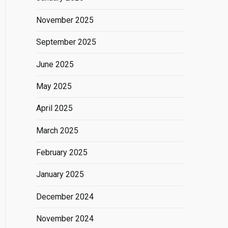
November 2025
September 2025
June 2025
May 2025
April 2025
March 2025
February 2025
January 2025
December 2024
November 2024