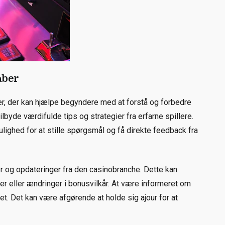
aber
r, der kan hjælpe begyndere med at forstå og forbedre
lbyde værdifulde tips og strategier fra erfarne spillere.
ighed for at stille spørgsmål og få direkte feedback fra
r og opdateringer fra den casinobranche. Dette kan
er eller ændringer i bonusvilkår. At være informeret om
et. Det kan være afgørende at holde sig ajour for at