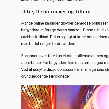
Udnytte bonusser og tilbud
Mange online kasinoer tilbyder generøse bonusser
begyndere at forøge deres bankroll. Disse tilbud ka
cashback-tilbud. Det er vigtigt at læse betingelsern
man bedst drager fordel af dem.
Bonusser giver ikke kun ekstra spillemidler men ogs
store beløb. For begyndere kan det være en god meto
Ved at udnytte disse bonusser kan man øge sine ch
grundlæggende færdigheder.