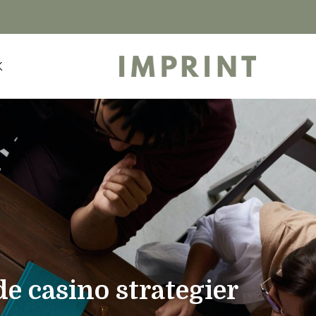
K
e casino strategier