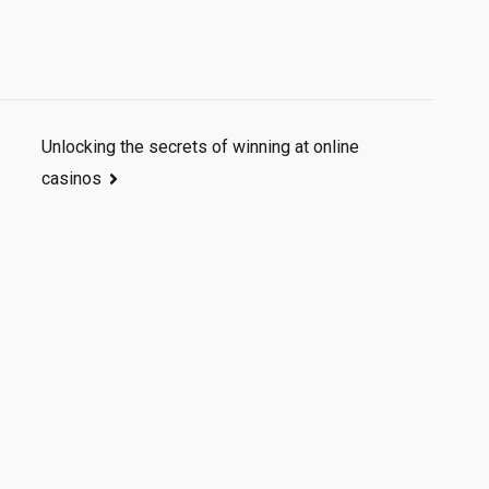
Unlocking the secrets of winning at online
casinos