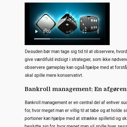
Desuden bør man tage sig tid til at observere, hvord
give værdifuld indsigt i strategier, som ikke nødvendi
observere gameplay kan også hjælpe med at forstå, 
skal spille mere konservativt.
Bankroll management: En afgørend
Bankroll management er en central del af enhver su
for, hvor meget man er villig til at tabe og at holde 
portioner kan hjælpe med at strække spilletid og sk
beslutte sig for, hvor meget man vil spille hver se