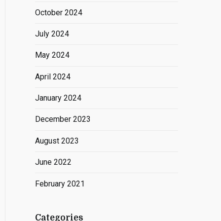
October 2024
July 2024
May 2024
April 2024
January 2024
December 2023
August 2023
June 2022
February 2021
Categories