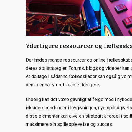
Yderligere ressourcer og fællessk
Der findes mange ressourcer og online fællesskabe
deres spilstrategier. Forums, blogs og videoer kan ti
At deltage i sådanne fællesskaber kan også give mul
dem, der har været i gamet længere.
Endelig kan det være gavnligt at følge med i nyhede
inkludere ændringer i lovgivningen, nye spiludgivels
disse elementer kan give en strategisk fordel i spill
maksimere sin spilleoplevelse og succes.