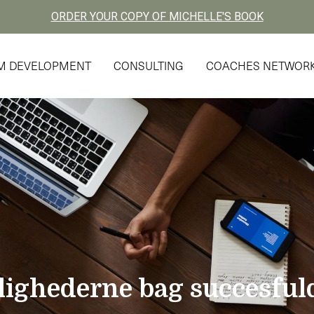
ORDER YOUR COPY OF MICHELLE'S BOOK
AM DEVELOPMENT
CONSULTING
COACHES NETWOR
ighederne bag succesfuld