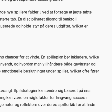
 nye spillere falder i, ved at forsøge at jagte tabte
ørre tab. En disciplineret tilgang til bankroll
serede og holde styr på deres udgifter, hvilket er
s chancer for at vinde. En spilleplan bør inkludere, hvilke
ve anvendt, og hvordan man vil håndtere både gevinster og
 emotionelle beslutninger under spillet, hvilket ofte fører
lmæssigt. Spilstrategier kan ændre sig baseret på ens
lgang kan være en nøglefaktor for langvarig succes i
 noter og reflektere over deres spilforløb for at finde