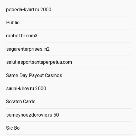
pobeda-kvart.ru 2000
Public
roobet.br.com3
sagarenterprises.in2
salutiesportsantaperpetua.com
Same Day Payout Casinos
sauni-kirov.ru 2000
Scratch Cards
semeynoezdorovie.ru 50
Sic Bo