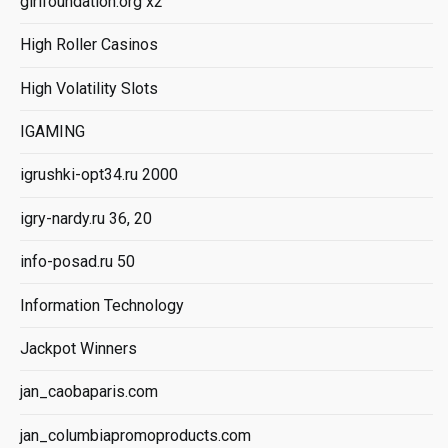
girifoundation.org x2
High Roller Casinos
High Volatility Slots
IGAMING
igrushki-opt34.ru 2000
igry-nardy.ru 36, 20
info-posad.ru 50
Information Technology
Jackpot Winners
jan_caobaparis.com
jan_columbiapromoproducts.com