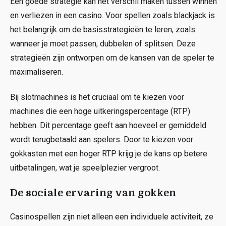
Een goede strategie kan het verschil maken tussen winnen
en verliezen in een casino. Voor spellen zoals blackjack is
het belangrijk om de basisstrategieën te leren, zoals
wanneer je moet passen, dubbelen of splitsen. Deze
strategieën zijn ontworpen om de kansen van de speler te
maximaliseren.
Bij slotmachines is het cruciaal om te kiezen voor
machines die een hoge uitkeringspercentage (RTP)
hebben. Dit percentage geeft aan hoeveel er gemiddeld
wordt terugbetaald aan spelers. Door te kiezen voor
gokkasten met een hoger RTP krijg je de kans op betere
uitbetalingen, wat je speelplezier vergroot.
De sociale ervaring van gokken
Casinospellen zijn niet alleen een individuele activiteit, ze