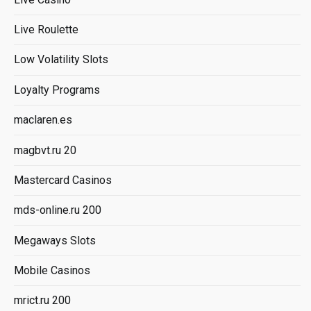
Live Roulette
Low Volatility Slots
Loyalty Programs
maclaren.es
magbvt.ru 20
Mastercard Casinos
mds-online.ru 200
Megaways Slots
Mobile Casinos
mrict.ru 200