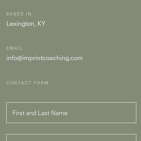
BASED IN
Lexington, KY
EMAIL
info@imprintcoaching.com
CONTACT FORM