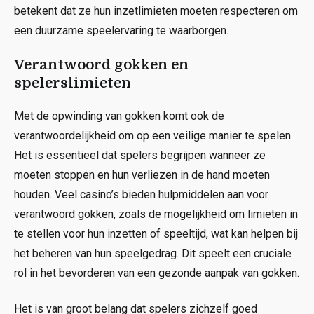
betekent dat ze hun inzetlimieten moeten respecteren om
een duurzame speelervaring te waarborgen.
Verantwoord gokken en
spelerslimieten
Met de opwinding van gokken komt ook de
verantwoordelijkheid om op een veilige manier te spelen.
Het is essentieel dat spelers begrijpen wanneer ze
moeten stoppen en hun verliezen in de hand moeten
houden. Veel casino’s bieden hulpmiddelen aan voor
verantwoord gokken, zoals de mogelijkheid om limieten in
te stellen voor hun inzetten of speeltijd, wat kan helpen bij
het beheren van hun speelgedrag. Dit speelt een cruciale
rol in het bevorderen van een gezonde aanpak van gokken.
Het is van groot belang dat spelers zichzelf goed