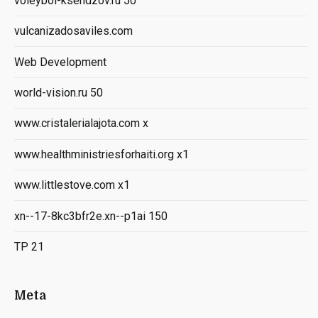
voleybol-ksendzov.ru 50
vulcanizadosaviles.com
Web Development
world-vision.ru 50
www.cristalerialajota.com x
www.healthministriesforhaiti.org x1
www.littlestove.com x1
xn--17-8kc3bfr2e.xn--p1ai 150
ТР 21
Meta