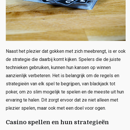
Naast het plezier dat gokken met zich meebrengt, is er ook
de strategie die daarbij komt kijken. Spelers die de juiste
technieken gebruiken, kunnen hun kansen op winnen
aanzienlijk verbeteren. Het is belangrijk om de regels en
strategieën van elk spel te begrijpen, van blackjack tot
poker, om zo slim mogelijk te spelen en de meeste uit hun
ervaring te halen. Dit zorgt ervoor dat ze niet alleen met
plezier spelen, maar ook met een doel voor ogen.
Casino spellen en hun strategieën