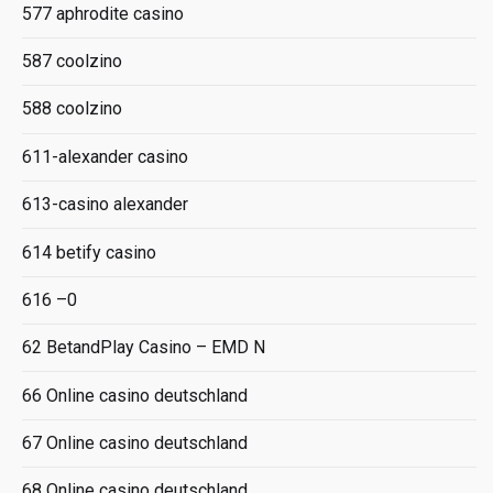
577 aphrodite casino
587 coolzino
588 coolzino
611-alexander casino
613-casino alexander
614 betify casino
616 –0
62 BetandPlay Casino – EMD N
66 Online casino deutschland
67 Online casino deutschland
68 Online casino deutschland