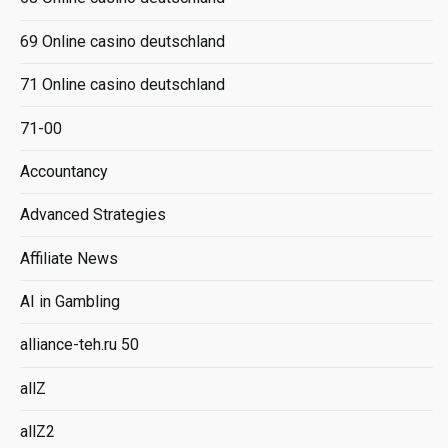
69 Online casino deutschland
71 Online casino deutschland
71-00
Accountancy
Advanced Strategies
Affiliate News
AI in Gambling
alliance-teh.ru 50
allZ
allZ2