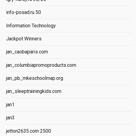
info-posad.ru 50
Information Technology
Jackpot Winners
jan_caobaparis.com
jan_columbiapromoproducts.com
jan_pb_mkeschoolmap.org
jan_sleeptrainingkids.com
jan1
jan3
jetton2635.com 2500