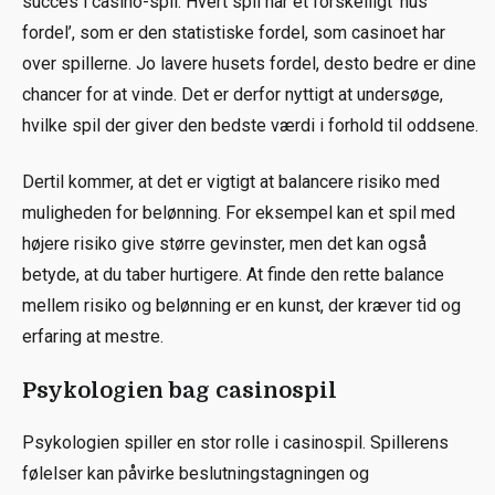
succes i casino-spil. Hvert spil har et forskelligt ‘hus
fordel’, som er den statistiske fordel, som casinoet har
over spillerne. Jo lavere husets fordel, desto bedre er dine
chancer for at vinde. Det er derfor nyttigt at undersøge,
hvilke spil der giver den bedste værdi i forhold til oddsene.
Dertil kommer, at det er vigtigt at balancere risiko med
muligheden for belønning. For eksempel kan et spil med
højere risiko give større gevinster, men det kan også
betyde, at du taber hurtigere. At finde den rette balance
mellem risiko og belønning er en kunst, der kræver tid og
erfaring at mestre.
Psykologien bag casinospil
Psykologien spiller en stor rolle i casinospil. Spillerens
følelser kan påvirke beslutningstagningen og