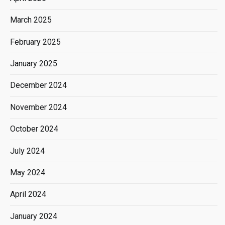
March 2025
February 2025
January 2025
December 2024
November 2024
October 2024
July 2024
May 2024
April 2024
January 2024