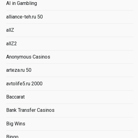
AI in Gambling
alliance-teh.ru 50
allZ
allZ2
Anonymous Casinos
arteza.ru 50
avtolife5.ru 2000
Baccarat
Bank Transfer Casinos
Big Wins
Bingo