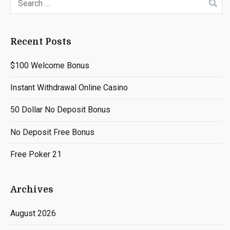
for:
Recent Posts
$100 Welcome Bonus
Instant Withdrawal Online Casino
50 Dollar No Deposit Bonus
No Deposit Free Bonus
Free Poker 21
Archives
August 2026