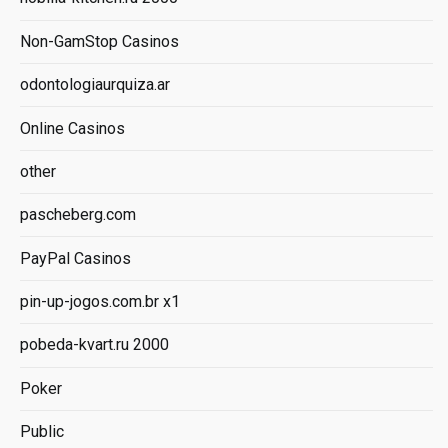
Non-GamStop Casinos
odontologiaurquiza.ar
Online Casinos
other
pascheberg.com
PayPal Casinos
pin-up-jogos.com.br x1
pobeda-kvart.ru 2000
Poker
Public