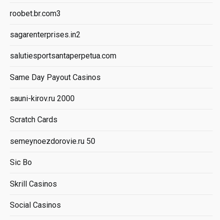
roobet.br.com3
sagarenterprises.in2
salutiesportsantaperpetua.com
Same Day Payout Casinos
sauni-kirov.ru 2000
Scratch Cards
semeynoezdorovie.ru 50
Sic Bo
Skrill Casinos
Social Casinos