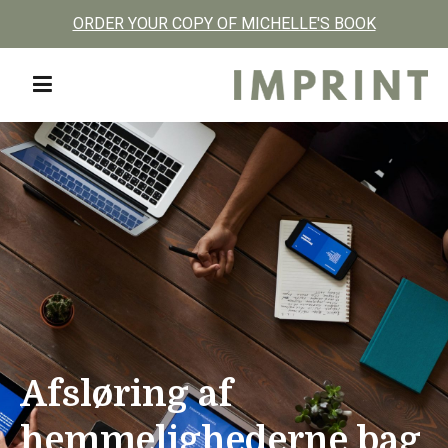
ORDER YOUR COPY OF MICHELLE'S BOOK
Skip
to
content
IMPRINT |
Coaching +
Consulting
Afsløring af
hemmelighederne bag