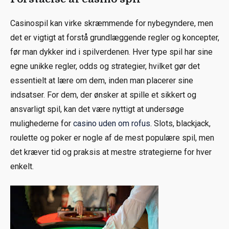
Casinospil kan virke skræmmende for nybegyndere, men
det er vigtigt at forstå grundlæggende regler og koncepter,
før man dykker ind i spilverdenen. Hver type spil har sine
egne unikke regler, odds og strategier, hvilket gør det
essentielt at lære om dem, inden man placerer sine
indsatser. For dem, der ønsker at spille et sikkert og
ansvarligt spil, kan det være nyttigt at undersøge
mulighederne for
casino uden om rofus
. Slots, blackjack,
roulette og poker er nogle af de mest populære spil, men
det kræver tid og praksis at mestre strategierne for hver
enkelt.