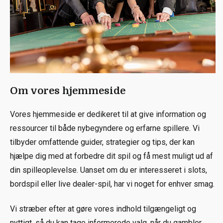
Om vores hjemmeside
Vores hjemmeside er dedikeret til at give information og
ressourcer til både nybegyndere og erfarne spillere. Vi
tilbyder omfattende guider, strategier og tips, der kan
hjælpe dig med at forbedre dit spil og få mest muligt ud af
din spilleoplevelse. Uanset om du er interesseret i slots,
bordspil eller live dealer-spil, har vi noget for enhver smag.
Vi stræber efter at gøre vores indhold tilgængeligt og
nyttigt, så du kan tage informerede valg, når du gambler.